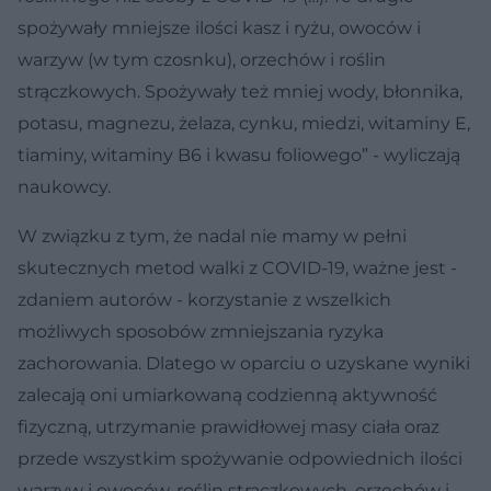
spożywały mniejsze ilości kasz i ryżu, owoców i
warzyw (w tym czosnku), orzechów i roślin
strączkowych. Spożywały też mniej wody, błonnika,
potasu, magnezu, żelaza, cynku, miedzi, witaminy E,
tiaminy, witaminy B6 i kwasu foliowego” - wyliczają
naukowcy.
W związku z tym, że nadal nie mamy w pełni
skutecznych metod walki z COVID-19, ważne jest -
zdaniem autorów - korzystanie z wszelkich
możliwych sposobów zmniejszania ryzyka
zachorowania. Dlatego w oparciu o uzyskane wyniki
zalecają oni umiarkowaną codzienną aktywność
fizyczną, utrzymanie prawidłowej masy ciała oraz
przede wszystkim spożywanie odpowiednich ilości
warzyw i owoców, roślin strączkowych, orzechów i