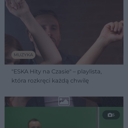
MUZYKA
"ESKA Hity na Czasie" – playlista,
która rozkręci każdą chwilę
5