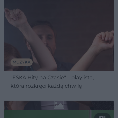
MUZYKA
"ESKA Hity na Czasie" – playlista,
która rozkręci każdą chwilę
5