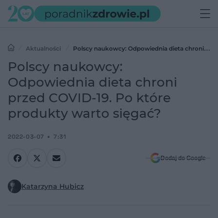
Aktualności
Polscy naukowcy: Odpowiednia dieta chroni
przed COVID-19. Po które produkty warto sięgać?
Polscy naukowcy:
Odpowiednia dieta chroni
przed COVID-19. Po które
produkty warto sięgać?
2022-03-07
7:31
Dodaj do Google
Katarzyna Hubicz