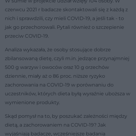
W sumie w projekcie udział wzięły 104 osoby. W
czerwcu 2021 r badacze skontaktowali się z każdą z
nich i sprawdzili, czy mieli COVID-19, a jeśli tak - to
jak go przechorowali. Pytali również o szczepienie
przeciw COVID-19.
Analiza wykazała, że osoby stosujące dobrze
zbilansowaną dietę, czyli m.in. jedzące przynajmniej
500 g warzyw i owoców oraz 10 g orzechów
dziennie, miały aż o 86 proc. niższe ryzyko
zachorowania na COVID-19 w porównaniu do
uczestników, których dieta byłą wyraźnie uboższa w
wymienione produkty.
Skąd pomysł na to, by poszukać zależności między
dietą, a zachorowaniem na COVID-19? Jak
wyjaśniają badacze, wcześniejsze badania