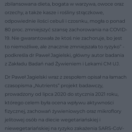
zbilansowana dieta, bogata w warzywa, owoce oraz
orzechy, a także kasze i rośliny strączkowe,
odpowiednie ilości cebuli i czosnku, mogła o ponad
80 proc. zmniejszyć szansę zachorowania na COVID-
19. Nie gwarantowała że ktoś nie zachoruje, bo jest
to niemożliwe, ale znacznie zmniejszała to ryzyko” -
podkreśla dr Paweł Jagielski, główny autor badania
z Zakładu Badań nad Żywieniem i Lekami CM UJ.
Dr Paweł Jagielski wraz z zespołem opisał na łamach
czasopisma „Nutrients” projekt badawczy,
prowadzony od lipca 2020 do stycznia 2021 roku,
którego celem była ocena wpływu aktywności
fizycznej, zachowań żywieniowych oraz mikroflory
jelitowej osób na diecie wegetariańskiej i
niewegetariańskiej na ryzyko zakażenia SARS-CoV-