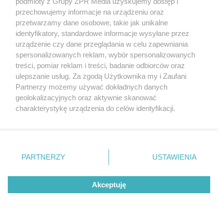
podmioty z Grupy ZPR Media uzyskujemy dostęp i
przechowujemy informacje na urządzeniu oraz
przetwarzamy dane osobowe, takie jak unikalne
identyfikatory, standardowe informacje wysyłane przez
urządzenie czy dane przeglądania w celu zapewniania
spersonalizowanych reklam, wybór spersonalizowanych
treści, pomiar reklam i treści, badanie odbiorców oraz
Żaden utwór zamieszczony w serwisie nie może być powielany i
ulepszanie usług. Za zgodą Użytkownika my i Zaufani
rozpowszechniany lub dalej rozpowszechniany w jakikolwiek sposób
Partnerzy możemy używać dokładnych danych
(w tym także elektroniczny lub mechaniczny) na jakimkolwiek polu
geolokalizacyjnych oraz aktywnie skanować
eksploatacji w jakiejkolwiek formie, włącznie z umieszczaniem w
Internecie bez pisemnej zgody właściciela praw. Jakiekolwiek użycie
charakterystykę urządzenia do celów identyfikacji.
lub wykorzystanie utworów w całości lub w części z naruszeniem
Ponieważ cenimy Twoją prywatność, prosimy o zgodę na
prawa, tzn. bez właściwej zgody, jest zabronione pod groźbą kary i
korzystanie z tych technologii poprzez kliknięcie
może być ścigane prawnie.
„Akceptuję”. Zgoda jest dobrowolna i zawsze możesz ją
zmienić/wycofać klikając przycisk ustawień prywatności
PARTNERZY
USTAWIENIA
znajdujący się w lewym dolnym rogu strony
. Niektóre
rodzaje przetwarzania danych nie wymagają zgody
Akceptuję
użytkownika, ale masz prawo sprzeciwić się takiemu
przetwarzaniu. Preferencje będą miały zastosowanie tylko
O nas
na tej witrynie.