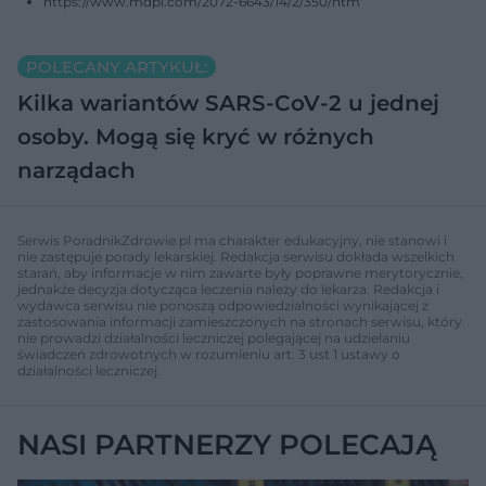
https://www.mdpi.com/2072-6643/14/2/350/htm
POLECANY ARTYKUŁ:
Kilka wariantów SARS-CoV-2 u jednej
osoby. Mogą się kryć w różnych
narządach
Serwis PoradnikZdrowie.pl ma charakter edukacyjny, nie stanowi i
nie zastępuje porady lekarskiej. Redakcja serwisu dokłada wszelkich
starań, aby informacje w nim zawarte były poprawne merytorycznie,
jednakże decyzja dotycząca leczenia należy do lekarza. Redakcja i
wydawca serwisu nie ponoszą odpowiedzialności wynikającej z
zastosowania informacji zamieszczonych na stronach serwisu, który
nie prowadzi działalności leczniczej polegającej na udzielaniu
świadczeń zdrowotnych w rozumieniu art. 3 ust 1 ustawy o
działalności leczniczej.
NASI PARTNERZY POLECAJĄ