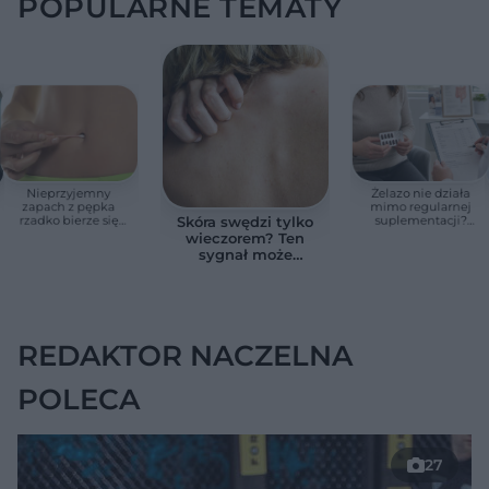
POPULARNE TEMATY
Nieprzyjemny
Żelazo nie działa
zapach z pępka
mimo regularnej
rzadko bierze się
suplementacji?
Skóra swędzi tylko
znikąd. Jeden objaw
Przyczyna może
wieczorem? Ten
zmienia wszystko
ukrywać się w
sygnał może
jelitach
wskazywać na
chorobę, która długo
nie daje objawów
REDAKTOR NACZELNA
POLECA
27