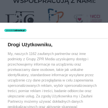
WSPÓŁPRACUJĄ Z NAMI:
Drogi Użytkowniku,
Żaden utwór zamieszczony w serwisie nie może być powielany i
My, naszych 1162 zaufanych partnerów oraz inne
rozpowszechniany lub dalej rozpowszechniany w jakikolwiek sposób
podmioty z Grupy ZPR Media uzyskujemy dostęp i
(w tym także elektroniczny lub mechaniczny) na jakimkolwiek polu
eksploatacji w jakiejkolwiek formie, włącznie z umieszczaniem w
przechowujemy informacje na urządzeniu oraz
Internecie bez pisemnej zgody właściciela praw. Jakiekolwiek użycie
przetwarzamy dane osobowe, takie jak unikalne
lub wykorzystanie utworów w całości lub w części z naruszeniem
identyfikatory, standardowe informacje wysyłane przez
prawa, tzn. bez właściwej zgody, jest zabronione pod groźbą kary i
może być ścigane prawnie.
urządzenie czy dane przeglądania w celu zapewniania
spersonalizowanych reklam, wybór spersonalizowanych
treści, pomiar reklam i treści, badanie odbiorców oraz
ulepszanie usług. Za zgodą Użytkownika my i Zaufani
Partnerzy możemy używać dokładnych danych
geolokalizacyjnych oraz aktywnie skanować