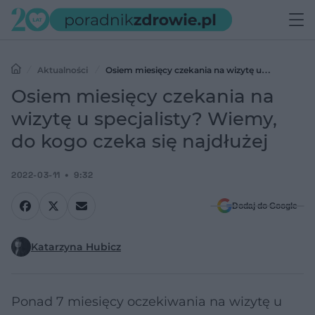
Aktualności
Osiem miesięcy czekania na wizytę u
specjalisty? Wiemy, do kogo czeka się najdłużej
Osiem miesięcy czekania na
wizytę u specjalisty? Wiemy,
do kogo czeka się najdłużej
2022-03-11
9:32
Dodaj do Google
Katarzyna Hubicz
Ponad 7 miesięcy oczekiwania na wizytę u