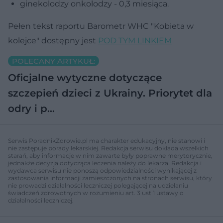
ginekolodzy onkolodzy - 0,3 miesiąca.
Pełen tekst raportu Barometr WHC "Kobieta w
kolejce" dostępny jest
POD TYM LINKIEM
POLECANY ARTYKUŁ:
Oficjalne wytyczne dotyczące
szczepień dzieci z Ukrainy. Priorytet dla
odry i p…
Serwis PoradnikZdrowie.pl ma charakter edukacyjny, nie stanowi i
nie zastępuje porady lekarskiej. Redakcja serwisu dokłada wszelkich
starań, aby informacje w nim zawarte były poprawne merytorycznie,
jednakże decyzja dotycząca leczenia należy do lekarza. Redakcja i
wydawca serwisu nie ponoszą odpowiedzialności wynikającej z
zastosowania informacji zamieszczonych na stronach serwisu, który
nie prowadzi działalności leczniczej polegającej na udzielaniu
świadczeń zdrowotnych w rozumieniu art. 3 ust 1 ustawy o
działalności leczniczej.