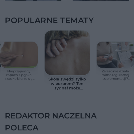
POPULARNE TEMATY
Nieprzyjemny
Żelazo nie działa
zapach z pępka
mimo regularnej
rzadko bierze się
suplementacji?
Skóra swędzi tylko
znikąd. Jeden objaw
Przyczyna może
wieczorem? Ten
zmienia wszystko
ukrywać się w
sygnał może
jelitach
wskazywać na
chorobę, która długo
nie daje objawów
REDAKTOR NACZELNA
POLECA