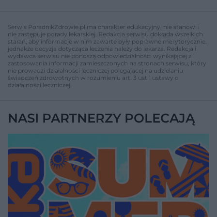
Serwis PoradnikZdrowie.pl ma charakter edukacyjny, nie stanowi i
nie zastępuje porady lekarskiej. Redakcja serwisu dokłada wszelkich
starań, aby informacje w nim zawarte były poprawne merytorycznie,
jednakże decyzja dotycząca leczenia należy do lekarza. Redakcja i
wydawca serwisu nie ponoszą odpowiedzialności wynikającej z
zastosowania informacji zamieszczonych na stronach serwisu, który
nie prowadzi działalności leczniczej polegającej na udzielaniu
świadczeń zdrowotnych w rozumieniu art. 3 ust 1 ustawy o
działalności leczniczej.
NASI PARTNERZY POLECAJĄ