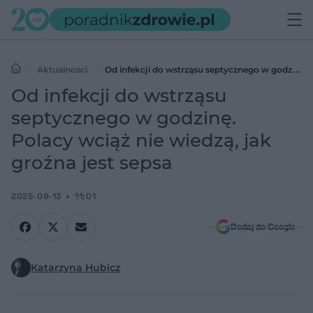
Aktualności
Od infekcji do wstrząsu septycznego w godzinę.
Polacy wciąż nie wiedzą, jak groźna jest sepsa
Od infekcji do wstrząsu
septycznego w godzinę.
Polacy wciąż nie wiedzą, jak
groźna jest sepsa
2025-09-13
11:01
Dodaj do Google
Katarzyna Hubicz