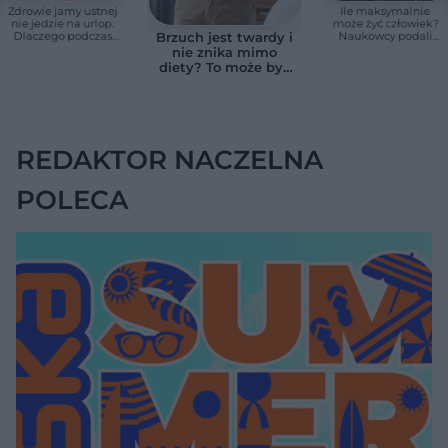
Zdrowie jamy ustnej
Ile maksymalnie
nie jedzie na urlop.
może żyć człowiek?
Dlaczego podczas
Naukowcy podali
Brzuch jest twardy i
wakacji nie warto
zaskakującą liczbę
nie znika mimo
zapominać o
diety? To może być
przestrzeniach
wodobrzusze, nie
międzyzębowych?
zwykłe wzdęcia
REDAKTOR NACZELNA
POLECA