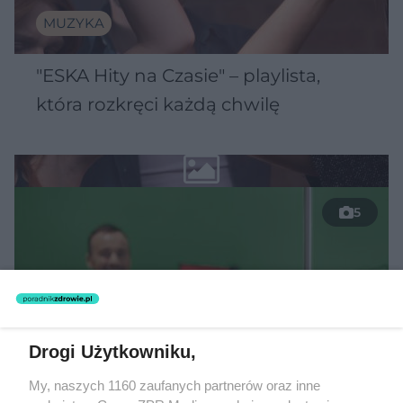
MUZYKA
"ESKA Hity na Czasie" – playlista,
która rozkręci każdą chwilę
5
Drogi Użytkowniku,
My, naszych 1160 zaufanych partnerów oraz inne