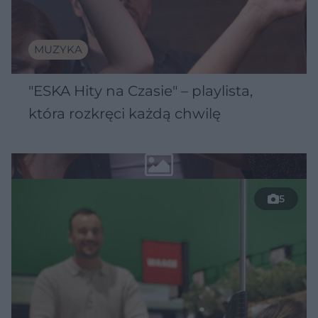
MUZYKA
"ESKA Hity na Czasie" – playlista,
która rozkręci każdą chwilę
5