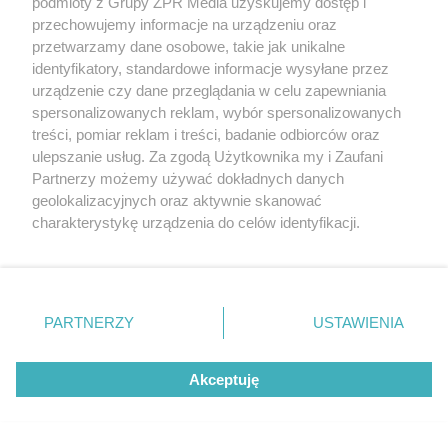
podmioty z Grupy ZPR Media uzyskujemy dostęp i
przechowujemy informacje na urządzeniu oraz
TEKST SPONSOROWANY
przetwarzamy dane osobowe, takie jak unikalne
identyfikatory, standardowe informacje wysyłane przez
Daleko do pięciu porcji dziennie.
urządzenie czy dane przeglądania w celu zapewniania
Badanie pokazuje, jak Polacy
spersonalizowanych reklam, wybór spersonalizowanych
naprawdę jedzą warzywa i owoce
treści, pomiar reklam i treści, badanie odbiorców oraz
ulepszanie usług. Za zgodą Użytkownika my i Zaufani
Partnerzy możemy używać dokładnych danych
geolokalizacyjnych oraz aktywnie skanować
charakterystykę urządzenia do celów identyfikacji.
Ponieważ cenimy Twoją prywatność, prosimy o zgodę na
korzystanie z tych technologii poprzez kliknięcie
„Akceptuję”. Zgoda jest dobrowolna i zawsze możesz ją
zmienić/wycofać klikając przycisk ustawień prywatności
PARTNERZY
USTAWIENIA
znajdujący się w lewym dolnym rogu strony
. Niektóre
rodzaje przetwarzania danych nie wymagają zgody
Akceptuję
użytkownika, ale masz prawo sprzeciwić się takiemu
przetwarzaniu. Preferencje będą miały zastosowanie tylko
na tej witrynie.