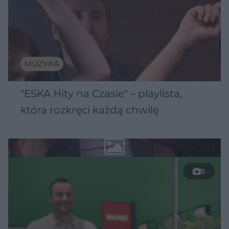
MUZYKA
"ESKA Hity na Czasie" – playlista,
która rozkręci każdą chwilę
5