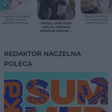
Dwaj bracia, ta sama
Żelazo nie działa
ciężka choroba.
mimo regularnej
Wszystko zmieniają
suplementacji?
Miliony osób biorą
jedne urodziny
Przyczyna może
statyny. Badanie
ukrywać się w
pokazuje prawdę o
jelitach
skutkach
ubocznych
REDAKTOR NACZELNA
POLECA