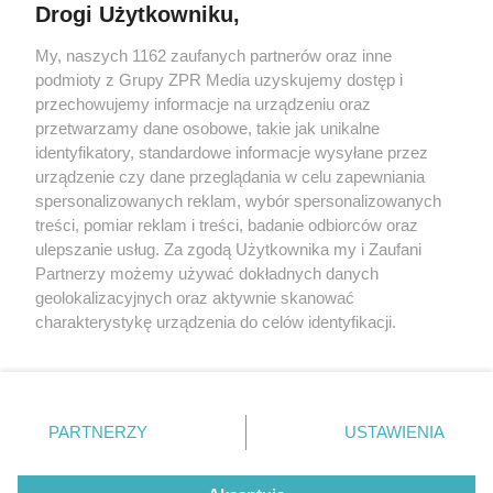
Drogi Użytkowniku,
Żaden utwór zamieszczony w serwisie nie może być powielany i
My, naszych 1162 zaufanych partnerów oraz inne
rozpowszechniany lub dalej rozpowszechniany w jakikolwiek sposób
podmioty z Grupy ZPR Media uzyskujemy dostęp i
(w tym także elektroniczny lub mechaniczny) na jakimkolwiek polu
eksploatacji w jakiejkolwiek formie, włącznie z umieszczaniem w
przechowujemy informacje na urządzeniu oraz
Internecie bez pisemnej zgody właściciela praw. Jakiekolwiek użycie
przetwarzamy dane osobowe, takie jak unikalne
lub wykorzystanie utworów w całości lub w części z naruszeniem
identyfikatory, standardowe informacje wysyłane przez
prawa, tzn. bez właściwej zgody, jest zabronione pod groźbą kary i
może być ścigane prawnie.
urządzenie czy dane przeglądania w celu zapewniania
spersonalizowanych reklam, wybór spersonalizowanych
treści, pomiar reklam i treści, badanie odbiorców oraz
ulepszanie usług. Za zgodą Użytkownika my i Zaufani
Partnerzy możemy używać dokładnych danych
geolokalizacyjnych oraz aktywnie skanować
charakterystykę urządzenia do celów identyfikacji.
O nas
Ponieważ cenimy Twoją prywatność, prosimy o zgodę na
korzystanie z tych technologii poprzez kliknięcie
Informacje prawne
„Akceptuję”. Zgoda jest dobrowolna i zawsze możesz ją
zmienić/wycofać klikając przycisk ustawień prywatności
Nasze serwisy
PARTNERZY
USTAWIENIA
znajdujący się w lewym dolnym rogu strony
. Niektóre
© 2026 Grupa ZPR Media
rodzaje przetwarzania danych nie wymagają zgody