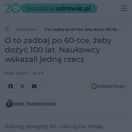
Aktualności
O to zadbaj po 60-tce, żeby dożyć 100 lat.
Naukowcy wskazali jedną rzecz
O to zadbaj po 60-tce, żeby
dożyć 100 lat. Naukowcy
wskazali jedną rzecz
2024-09-07
10:43
Dodaj do Google
Anna Tłustochowicz
Kobiety powyżej 60. roku życia mogą