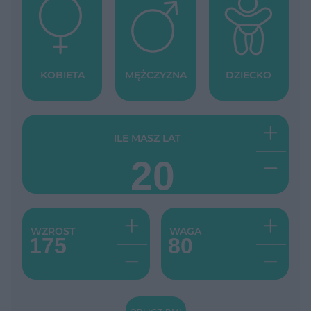
KOBIETA
MĘŻCZYZNA
DZIECKO
+
ILE MASZ LAT
-
+
+
WZROST
WAGA
-
-