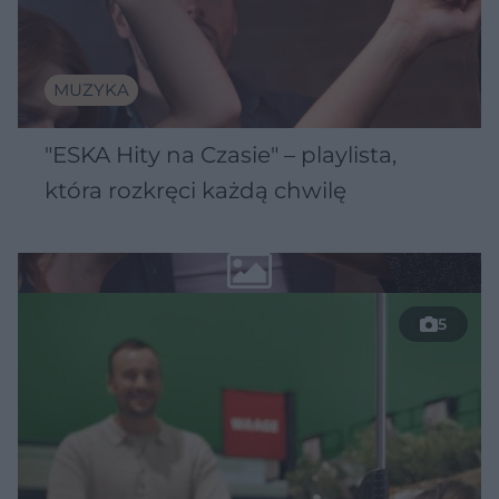
MUZYKA
"ESKA Hity na Czasie" – playlista,
która rozkręci każdą chwilę
5