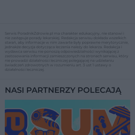
Serwis PoradnikZdrowie.pl ma charakter edukacyjny, nie stanowi i
nie zastępuje porady lekarskiej. Redakcja serwisu dokłada wszelkich
starań, aby informacje w nim zawarte były poprawne merytorycznie,
jednakże decyzja dotycząca leczenia należy do lekarza. Redakcja i
wydawca serwisu nie ponoszą odpowiedzialności wynikającej z
zastosowania informacji zamieszczonych na stronach serwisu, który
nie prowadzi działalności leczniczej polegającej na udzielaniu
świadczeń zdrowotnych w rozumieniu art. 3 ust 1 ustawy o
działalności leczniczej.
NASI PARTNERZY POLECAJĄ