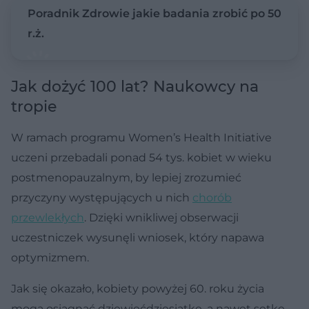
Poradnik Zdrowie jakie badania zrobić po 50
r.ż.
Jak dożyć 100 lat? Naukowcy na
tropie
W ramach programu Women’s Health Initiative
uczeni przebadali ponad 54 tys. kobiet w wieku
postmenopauzalnym, by lepiej zrozumieć
przyczyny występujących u nich
chorób
przewlekłych
. Dzięki wnikliwej obserwacji
uczestniczek wysunęli wniosek, który napawa
optymizmem.
Jak się okazało, kobiety powyżej 60. roku życia
mogą osiągnąć dziewięćdziesiątkę, a nawet setkę,