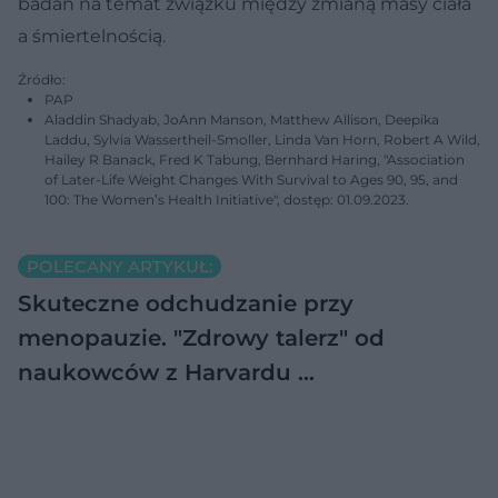
badań na temat związku między zmianą masy ciała
a śmiertelnością.
Źródło:
PAP
Aladdin Shadyab, JoAnn Manson, Matthew Allison, Deepika
Laddu, Sylvia Wassertheil-Smoller, Linda Van Horn, Robert A Wild,
Hailey R Banack, Fred K Tabung, Bernhard Haring, "Association
of Later-Life Weight Changes With Survival to Ages 90, 95, and
100: The Women’s Health Initiative", dostęp: 01.09.2023.
POLECANY ARTYKUŁ:
Skuteczne odchudzanie przy
menopauzie. "Zdrowy talerz" od
naukowców z Harvardu …