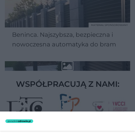
MATERIAŁ SPONSOROWANY
Beninca. Najszybsza, bezpieczna i
nowoczesna automatyka do bram
WSPÓŁPRACUJĄ Z NAMI: