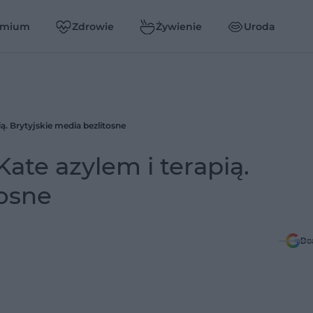
emium
Zdrowie
Żywienie
Uroda
. Brytyjskie media bezlitosne
te azylem i terapią.
tosne
Do