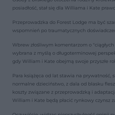
posiadłość, stał się dla Williama i Kate p
Przeprowadzka do Forest Lodge ma być szan
wspomnień po traumatycznych doświadczeni
Wbrew złośliwym komentarzom o "ciągłych p
wybrana z myślą o długoterminowej perspekt
gdy William i Kate obejmą swoje przyszłe rol
Para książęca od lat stawia na prywatność, 
normalne dzieciństwo, z dala od blasku flesz
koszty związane z przeprowadzką i adaptac
William i Kate będą płacić rynkowy czynsz 
Oczywiście, widząc nieprzychylność opinii pu