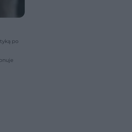
ytyką po
konuje