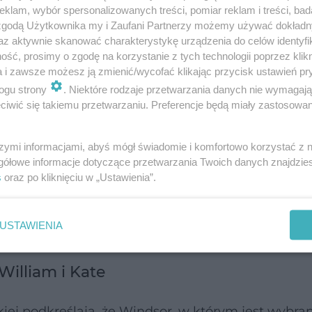
wiedzialnego wydawania pieniędzy (mimo zapewni
klam, wybór spersonalizowanych treści, pomiar reklam i treści, bad
 zgodą Użytkownika my i Zaufani Partnerzy możemy używać dokład
środków), po brak wyczucia wizerunkowego w tru
az aktywnie skanować charakterystykę urządzenia do celów identyfi
ść, prosimy o zgodę na korzystanie z tych technologii poprzez klikn
a i zawsze możesz ją zmienić/wycofać klikając przycisk ustawień pr
 za mały udział w życiu publicznym, jakby bariera o
ogu strony
. Niektóre rodzaje przetwarzania danych nie wymagaj
iwić się takiemu przetwarzaniu. Preferencje będą miały zastosowanie
wała.
szymi informacjami, abyś mógł świadomie i komfortowo korzystać z
ązku z ich przeprowadzką, dwie rodziny muszą op
gółowe informacje dotyczące przetwarzania Twoich danych znajdzi
lliam nie chcą sąsiadów.
s
oraz po kliknięciu w „Ustawienia”.
USTAWIENIA
Kate po chemioterapii
William i Kate
kiej podkreślają, że Windsor, w którym jest wybra