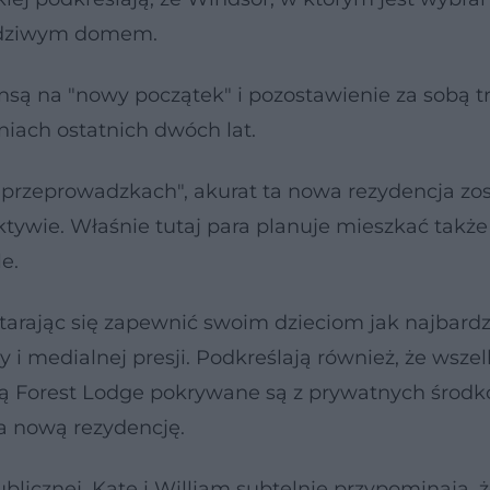
rawdziwym domem.
są na "nowy początek" i pozostawienie za sobą 
ach ostatnich dwóch lat.
rzeprowadzkach", akurat ta nowa rezydencja zost
ywie. Właśnie tutaj para planuje mieszkać także
e.
starając się zapewnić swoim dzieciom jak najbardz
y i medialnej presji. Podkreślają również, że wszel
ją Forest Lodge pokrywane są z prywatnych środk
za nową rezydencję.
blicznej, Kate i William subtelnie przypominają, 