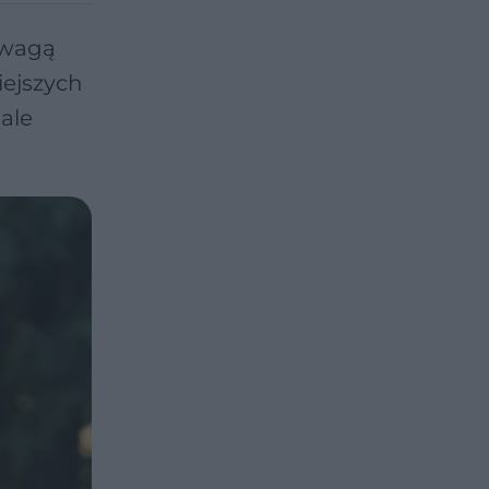
 uwagą
iejszych
ale