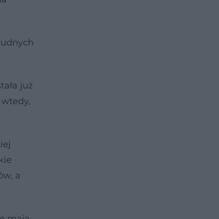
trudnych
ała już
 wtedy,
iej
kie
ów, a
że mają