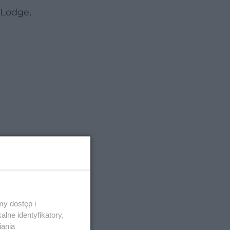
 Lodge,
y dostęp i
lne identyfikatory,
parę
iania