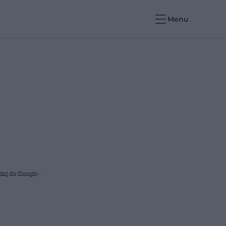
Menu
daj do Google