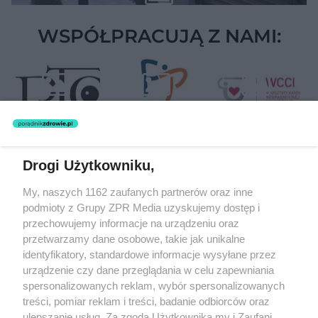
WSPÓŁPRACUJĄ Z NAMI:
Drogi Użytkowniku,
Żaden utwór zamieszczony w serwisie nie może być powielany i
My, naszych 1162 zaufanych partnerów oraz inne
rozpowszechniany lub dalej rozpowszechniany w jakikolwiek sposób
podmioty z Grupy ZPR Media uzyskujemy dostęp i
(w tym także elektroniczny lub mechaniczny) na jakimkolwiek polu
eksploatacji w jakiejkolwiek formie, włącznie z umieszczaniem w
przechowujemy informacje na urządzeniu oraz
Internecie bez pisemnej zgody właściciela praw. Jakiekolwiek użycie
przetwarzamy dane osobowe, takie jak unikalne
lub wykorzystanie utworów w całości lub w części z naruszeniem
identyfikatory, standardowe informacje wysyłane przez
prawa, tzn. bez właściwej zgody, jest zabronione pod groźbą kary i
może być ścigane prawnie.
urządzenie czy dane przeglądania w celu zapewniania
spersonalizowanych reklam, wybór spersonalizowanych
treści, pomiar reklam i treści, badanie odbiorców oraz
ulepszanie usług. Za zgodą Użytkownika my i Zaufani