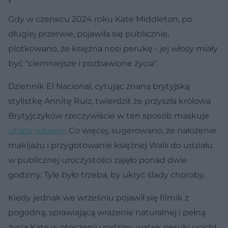
Gdy w czerwcu 2024 roku Kate Middleton, po
długiej przerwie, pojawiła się publicznie,
plotkowano, że księżna nosi perukę - jej włosy miały
być "ciemniejsze i pozbawione życia".
Dziennik El Nacional, cytując znaną brytyjską
stylistkę Annitę Ruiz, twierdził, że przyszła królowa
Brytyjczyków rzeczywiście w ten sposób maskuje
utratę włosów
. Co więcej, sugerowano, że nałożenie
makijażu i przygotowanie księżnej Walii do udziału
w publicznej uroczystości zajęło ponad dwie
godziny. Tyle było trzeba, by ukryć ślady choroby.
Kiedy jednak we wrześniu pojawił się filmik z
pogodną, sprawiającą wrażenie naturalnej i pełną
życia Kate w otoczeniu rodziny, wątek peruki ucichł.