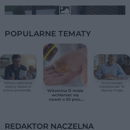
POPULARNE TEMATY
Miliony osób biorą
To nie zawsze
statyny. Badanie
niestrawność. Te
pokazuje prawdę o
objawy mogą
Witamina D może
skutkach ubocznych
wskazywać na raka
wchłaniać się
trzustki
nawet o 50 proc.
lepiej. Wystarczy
połączyć ją z
jednym składnikiem
REDAKTOR NACZELNA