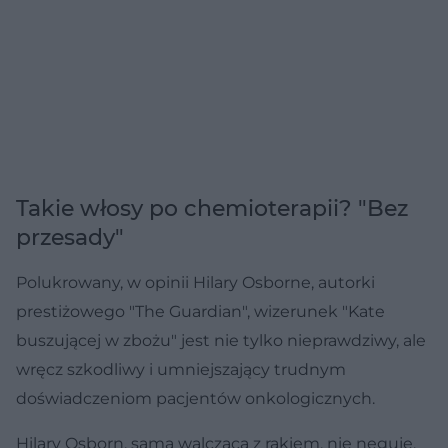
Takie włosy po chemioterapii? "Bez
przesady"
Polukrowany, w opinii Hilary Osborne, autorki
prestiżowego "The Guardian", wizerunek "Kate
buszującej w zbożu" jest nie tylko nieprawdziwy, ale
wręcz szkodliwy i umniejszający trudnym
doświadczeniom pacjentów onkologicznych.
Hilary Osborn, sama walcząca z rakiem, nie neguje,