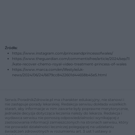
Źródła:
https://www.instagram.com/princeandprincessofwales/
https://www.theguardian.com/commentisfree/article/2024/sep/11
/kate-recover-chemo-royal-video-treatment-princess-of-wales
https://www.marca.com/en/lifestyle/uk-
news/2024/06/24/6679cc8422601d44658b45e5.html
Serwis PoradnikZdrowie.pl ma charakter edukacyjny, nie stanowi i
nie zastępuje porady lekarskiej. Redakcja serwisu dokłada wszelkich
starań, aby informacje w nim zawarte były poprawne merytorycznie,
jednakże decyzja dotycząca leczenia należy do lekarza. Redakcja i
wydawca serwisu nie ponoszą odpowiedzialności wynikającej z
zastosowania informacji zamieszczonych na stronach serwisu, który
nie prowadzi działalności leczniczej polegającej na udzielaniu
świadczeń zdrowotnych w rozumieniu art. 3 ust 1 ustawy o