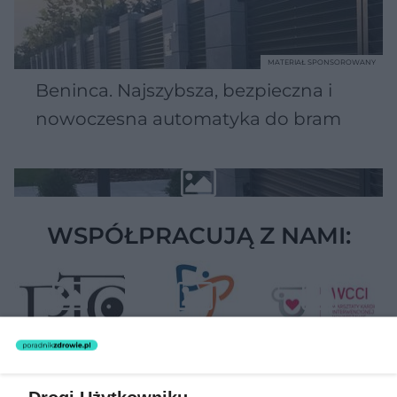
MATERIAŁ SPONSOROWANY
Beninca. Najszybsza, bezpieczna i
nowoczesna automatyka do bram
WSPÓŁPRACUJĄ Z NAMI: