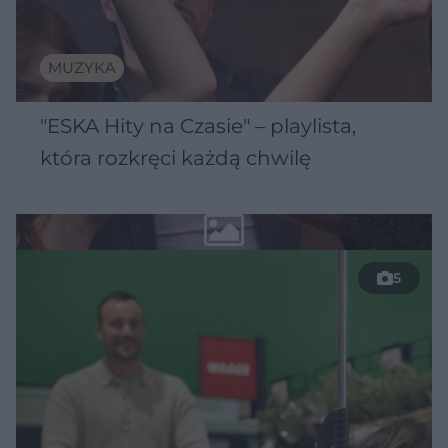
MUZYKA
"ESKA Hity na Czasie" – playlista,
która rozkręci każdą chwilę
5