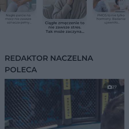
Nagłe parcie na
PMOS to nie tylko
mocz nie zawsze
hormony. Badanie
oznacza pełny
ujawniło
Ciągłe zmęczenie to
pęcherz. Czasem
zaskakujące
nie zawsze stres.
przyczyna jest
zagrożenie dla serca
Tak może zaczynać
poważniejsza
się niedoczynność
tarczycy
REDAKTOR NACZELNA
POLECA
27