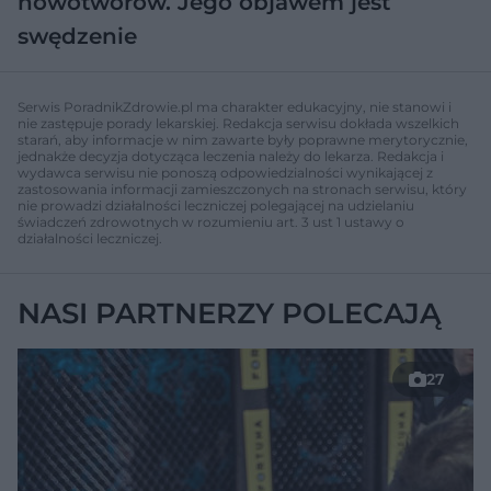
nowotworów. Jego objawem jest
swędzenie
Serwis PoradnikZdrowie.pl ma charakter edukacyjny, nie stanowi i
nie zastępuje porady lekarskiej. Redakcja serwisu dokłada wszelkich
starań, aby informacje w nim zawarte były poprawne merytorycznie,
jednakże decyzja dotycząca leczenia należy do lekarza. Redakcja i
wydawca serwisu nie ponoszą odpowiedzialności wynikającej z
zastosowania informacji zamieszczonych na stronach serwisu, który
nie prowadzi działalności leczniczej polegającej na udzielaniu
świadczeń zdrowotnych w rozumieniu art. 3 ust 1 ustawy o
działalności leczniczej.
NASI PARTNERZY POLECAJĄ
27