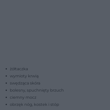
żółtaczka
wymioty krwią
swędząca skóra
bolesny, spuchnięty brzuch
ciemny mocz
obrzęk nóg, kostek i stóp