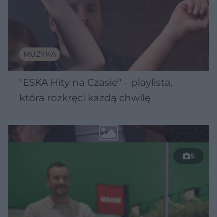
MUZYKA
"ESKA Hity na Czasie" – playlista,
która rozkręci każdą chwilę
5