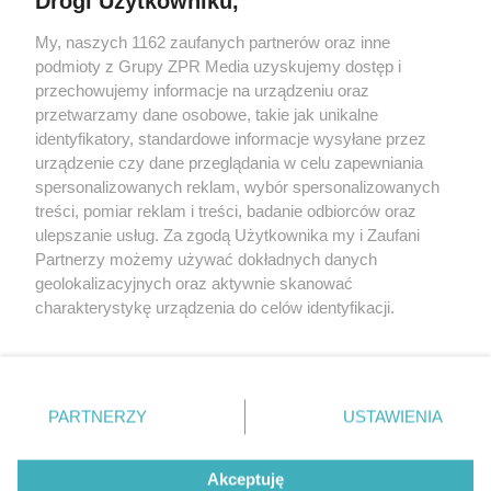
Drogi Użytkowniku,
Żaden utwór zamieszczony w serwisie nie może być powielany i
My, naszych 1162 zaufanych partnerów oraz inne
rozpowszechniany lub dalej rozpowszechniany w jakikolwiek sposób
podmioty z Grupy ZPR Media uzyskujemy dostęp i
(w tym także elektroniczny lub mechaniczny) na jakimkolwiek polu
eksploatacji w jakiejkolwiek formie, włącznie z umieszczaniem w
przechowujemy informacje na urządzeniu oraz
Internecie bez pisemnej zgody właściciela praw. Jakiekolwiek użycie
przetwarzamy dane osobowe, takie jak unikalne
lub wykorzystanie utworów w całości lub w części z naruszeniem
identyfikatory, standardowe informacje wysyłane przez
prawa, tzn. bez właściwej zgody, jest zabronione pod groźbą kary i
może być ścigane prawnie.
urządzenie czy dane przeglądania w celu zapewniania
spersonalizowanych reklam, wybór spersonalizowanych
treści, pomiar reklam i treści, badanie odbiorców oraz
ulepszanie usług. Za zgodą Użytkownika my i Zaufani
Partnerzy możemy używać dokładnych danych
geolokalizacyjnych oraz aktywnie skanować
charakterystykę urządzenia do celów identyfikacji.
O nas
Ponieważ cenimy Twoją prywatność, prosimy o zgodę na
korzystanie z tych technologii poprzez kliknięcie
Informacje prawne
„Akceptuję”. Zgoda jest dobrowolna i zawsze możesz ją
zmienić/wycofać klikając przycisk ustawień prywatności
Nasze serwisy
PARTNERZY
USTAWIENIA
znajdujący się w lewym dolnym rogu strony
. Niektóre
© 2026 Grupa ZPR Media
rodzaje przetwarzania danych nie wymagają zgody
Akceptuję
użytkownika, ale masz prawo sprzeciwić się takiemu