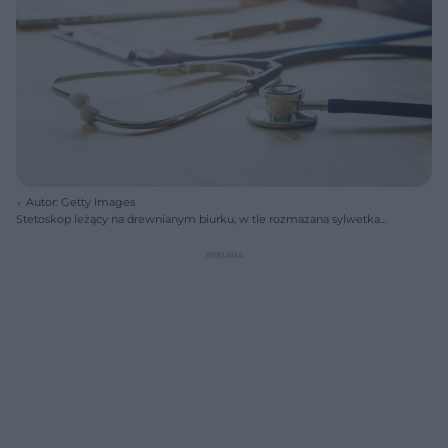
Autor: Getty Images
Stetoskop leżący na drewnianym biurku, w tle rozmazana sylwetka
lekarza lub pracownika medycznego w białym kitlu, który pisze na
laptopie. Scena symbolizuje nowoczesną diagnostykę i informacje o
zdrowiu, które znajdziesz na Poradnik Zdrowie.