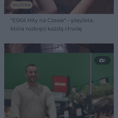
MUZYKA
"ESKA Hity na Czasie" – playlista,
która rozkręci każdą chwilę
5