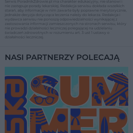
Serwis PoradnikZdrowie.pl ma charakter edukacyjny, nie stanowi i
nie zastępuje porady lekarskiej. Redakcja serwisu dokłada wszelkich
starań, aby informacje w nim zawarte były poprawne merytorycznie,
jednakże decyzja dotycząca leczenia należy do lekarza. Redakcja i
wydawca serwisu nie ponoszą odpowiedzialności wynikającej z
zastosowania informacji zamieszczonych na stronach serwisu, który
nie prowadzi działalności leczniczej polegającej na udzielaniu
świadczeń zdrowotnych w rozumieniu art. 3 ust 1 ustawy o
działalności leczniczej.
NASI PARTNERZY POLECAJĄ