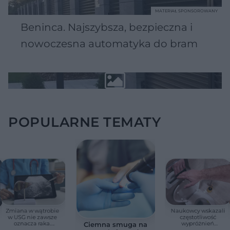
MATERIAŁ SPONSOROWANY
Beninca. Najszybsza, bezpieczna i
nowoczesna automatyka do bram
POPULARNE TEMATY
Zmiana w wątrobie
Naukowcy wskazali
w USG nie zawsze
częstotliwość
oznacza raka.
wypróżnień
Ciemna smuga na
Chirurg wyjaśnia,
związaną ze