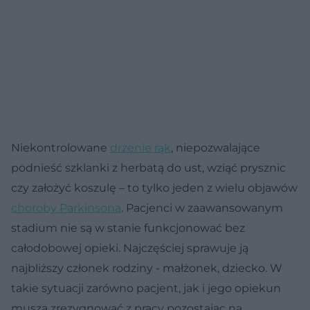
Niekontrolowane
drżenie rąk
, niepozwalające
podnieść szklanki z herbatą do ust, wziąć prysznic
czy założyć koszulę – to tylko jeden z wielu objawów
choroby Parkinsona
. Pacjenci w zaawansowanym
stadium nie są w stanie funkcjonować bez
całodobowej opieki. Najczęściej sprawuje ją
najbliższy członek rodziny - małżonek, dziecko. W
takie sytuacji zarówno pacjent, jak i jego opiekun
muszą zrezygnować z pracy pozostając na