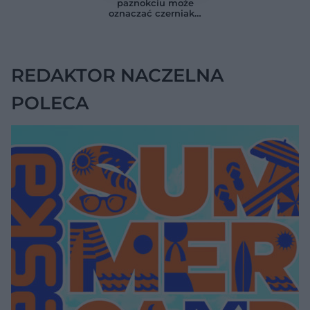
paznokciu może
kiedy potrzebna jest
zdrowiem.
oznaczać czerniaka.
pilna diagnostyka
Większość osób nie
Bob Marley
zna tej normy
zlekceważył ten
objaw
REDAKTOR NACZELNA
POLECA