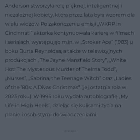
Anderson stworzyła rolę pięknej, inteligentnej i
niezależnej kobiety, która przez lata była wzorem dla
wielu widzów. Po zakończeniu emisji „WKRP in
Cincinnati” aktorka kontynuowała karierę w filmach
i serialach, występując m.in. w „Stroker Ace” (1983) u
boku Burta Reynoldsa, a także w telewizyjnych
produkcjach „The Jayne Mansfield Story”, „White
Hot: The Mysterious Murder of Thelma Todd”,
„Nurses”, „Sabrina, the Teenage Witch” oraz „Ladies
of the ’80s: A Divas Christmas” (jej ostatnia rola w
2023 roku). W 1995 roku wydała autobiografię „My
Life in High Heels”, dzieląc się kulisami życia na
planie i osobistymi doświadczeniami.