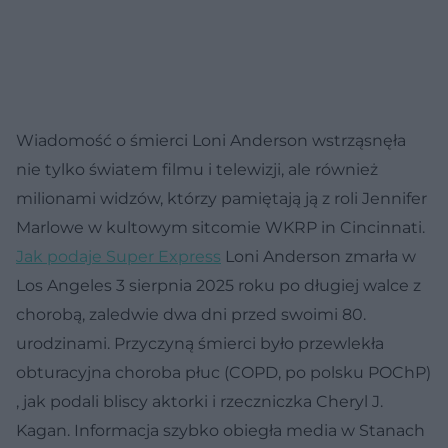
Wiadomość o śmierci Loni Anderson wstrząsnęła
nie tylko światem filmu i telewizji, ale również
milionami widzów, którzy pamiętają ją z roli Jennifer
Marlowe w kultowym sitcomie WKRP in Cincinnati.
Jak podaje Super Express
Loni Anderson zmarła w
Los Angeles 3 sierpnia 2025 roku po długiej walce z
chorobą, zaledwie dwa dni przed swoimi 80.
urodzinami. Przyczyną śmierci było przewlekła
obturacyjna choroba płuc (COPD, po polsku POChP)
, jak podali bliscy aktorki i rzeczniczka Cheryl J.
Kagan. Informacja szybko obiegła media w Stanach