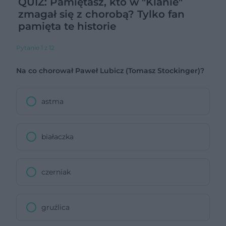
QUIZ: Pamiętasz, kto w "Klanie"
zmagał się z chorobą? Tylko fan
pamięta te historie
Pytanie 1 z 12
Na co chorował Paweł Lubicz (Tomasz Stockinger)?
astma
białaczka
czerniak
gruźlica