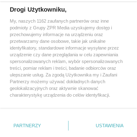
Drogi Użytkowniku,
Żaden utwór zamieszczony w serwisie nie może być powielany i
My, naszych 1162 zaufanych partnerów oraz inne
rozpowszechniany lub dalej rozpowszechniany w jakikolwiek sposób
podmioty z Grupy ZPR Media uzyskujemy dostęp i
(w tym także elektroniczny lub mechaniczny) na jakimkolwiek polu
eksploatacji w jakiejkolwiek formie, włącznie z umieszczaniem w
przechowujemy informacje na urządzeniu oraz
Internecie bez pisemnej zgody właściciela praw. Jakiekolwiek użycie
przetwarzamy dane osobowe, takie jak unikalne
lub wykorzystanie utworów w całości lub w części z naruszeniem
identyfikatory, standardowe informacje wysyłane przez
prawa, tzn. bez właściwej zgody, jest zabronione pod groźbą kary i
może być ścigane prawnie.
urządzenie czy dane przeglądania w celu zapewniania
spersonalizowanych reklam, wybór spersonalizowanych
treści, pomiar reklam i treści, badanie odbiorców oraz
ulepszanie usług. Za zgodą Użytkownika my i Zaufani
Partnerzy możemy używać dokładnych danych
geolokalizacyjnych oraz aktywnie skanować
charakterystykę urządzenia do celów identyfikacji.
O nas
Ponieważ cenimy Twoją prywatność, prosimy o zgodę na
korzystanie z tych technologii poprzez kliknięcie
Informacje prawne
„Akceptuję”. Zgoda jest dobrowolna i zawsze możesz ją
zmienić/wycofać klikając przycisk ustawień prywatności
Nasze serwisy
PARTNERZY
USTAWIENIA
znajdujący się w lewym dolnym rogu strony
. Niektóre
© 2026 Grupa ZPR Media
rodzaje przetwarzania danych nie wymagają zgody