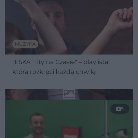
MUZYKA
"ESKA Hity na Czasie" – playlista,
która rozkręci każdą chwilę
5