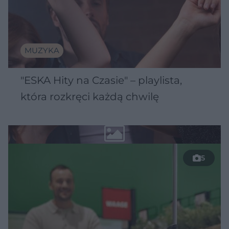
MUZYKA
"ESKA Hity na Czasie" – playlista,
która rozkręci każdą chwilę
5