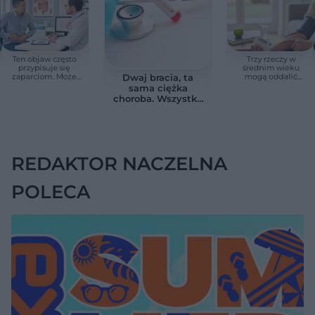
Ten objaw często
Trzy rzeczy w
przypisuje się
średnim wieku
zaparciom. Może
mogą oddalić
Dwaj bracia, ta
jednak wskazywać
demencję o prawie
sama ciężka
na chorobę jelita
13 lat. Naukowcy
choroba. Wszystko
wskazali kluczowe
zmieniają jedne
czynniki
urodziny
REDAKTOR NACZELNA
POLECA