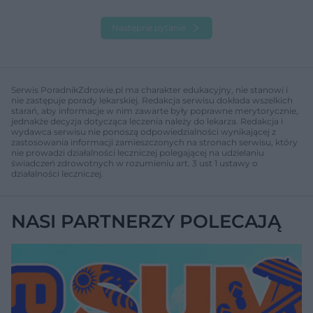
Następne pytanie
Serwis PoradnikZdrowie.pl ma charakter edukacyjny, nie stanowi i
nie zastępuje porady lekarskiej. Redakcja serwisu dokłada wszelkich
starań, aby informacje w nim zawarte były poprawne merytorycznie,
jednakże decyzja dotycząca leczenia należy do lekarza. Redakcja i
wydawca serwisu nie ponoszą odpowiedzialności wynikającej z
zastosowania informacji zamieszczonych na stronach serwisu, który
nie prowadzi działalności leczniczej polegającej na udzielaniu
świadczeń zdrowotnych w rozumieniu art. 3 ust 1 ustawy o
działalności leczniczej.
NASI PARTNERZY POLECAJĄ