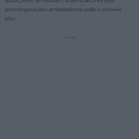
widoczność w mediach, a sama aktorka była
postrzegana jako ambasadorka walki o zdrowie
płuc.