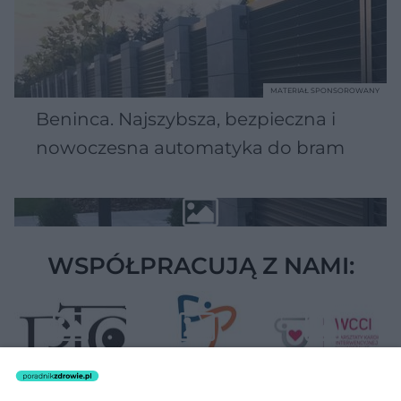
MATERIAŁ SPONSOROWANY
Beninca. Najszybsza, bezpieczna i
nowoczesna automatyka do bram
WSPÓŁPRACUJĄ Z NAMI: