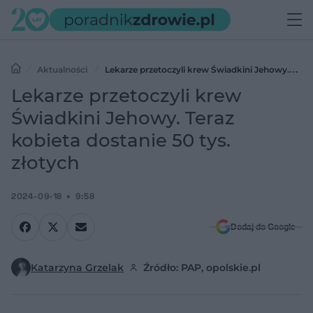
Aktualności
Lekarze przetoczyli krew Świadkini Jehowy.
Teraz kobieta dostanie 50 tys. złotych
Lekarze przetoczyli krew
Świadkini Jehowy. Teraz
kobieta dostanie 50 tys.
złotych
2024-09-18
9:58
Dodaj do Google
Katarzyna Grzelak
Źródło: PAP, opolskie.pl