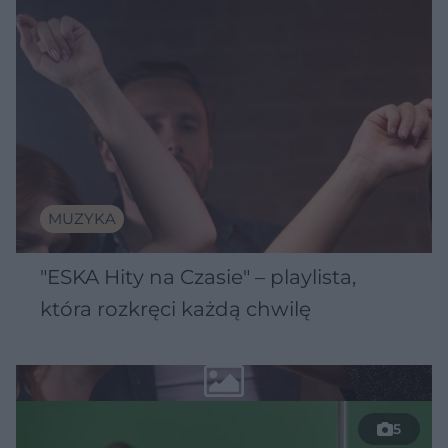
MUZYKA
"ESKA Hity na Czasie" – playlista,
która rozkręci każdą chwilę
5