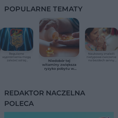
POPULARNE TEMATY
Regularne
Naukowcy znaleźli
wypróżnienia mogą
nietypowe ćwiczenie
zależeć od tej
na bezdech senny.
Niedobór tej
witaminy. Odkrycie
Efekty zaskoczyły
witaminy zwiększa
zaskoczyło
badaczy
ryzyko pobytu w
naukowców
szpitalu. Badanie
objęło 36 tys. osób
REDAKTOR NACZELNA
POLECA