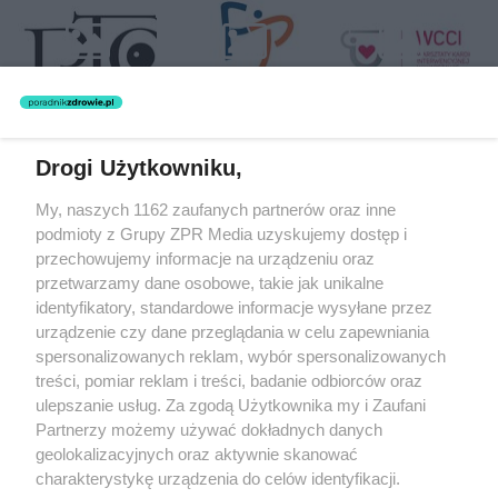
Drogi Użytkowniku,
Żaden utwór zamieszczony w serwisie nie może być powielany i
My, naszych 1162 zaufanych partnerów oraz inne
rozpowszechniany lub dalej rozpowszechniany w jakikolwiek sposób
podmioty z Grupy ZPR Media uzyskujemy dostęp i
(w tym także elektroniczny lub mechaniczny) na jakimkolwiek polu
eksploatacji w jakiejkolwiek formie, włącznie z umieszczaniem w
przechowujemy informacje na urządzeniu oraz
Internecie bez pisemnej zgody właściciela praw. Jakiekolwiek użycie
przetwarzamy dane osobowe, takie jak unikalne
lub wykorzystanie utworów w całości lub w części z naruszeniem
identyfikatory, standardowe informacje wysyłane przez
prawa, tzn. bez właściwej zgody, jest zabronione pod groźbą kary i
może być ścigane prawnie.
urządzenie czy dane przeglądania w celu zapewniania
spersonalizowanych reklam, wybór spersonalizowanych
treści, pomiar reklam i treści, badanie odbiorców oraz
ulepszanie usług. Za zgodą Użytkownika my i Zaufani
Partnerzy możemy używać dokładnych danych
geolokalizacyjnych oraz aktywnie skanować
charakterystykę urządzenia do celów identyfikacji.
O nas