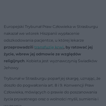
Europejski Trybunał Praw Człowieka w Strasburgu
nakazał we wtorek Hiszpanii wypłacenie
odszkodowania pacjentce, u której lekarze
przeprowadzili
transfuzję krwi
, by ratować jej
życie, wbrew jej odmowie ze względów
religijnych
. Kobieta jest wyznawczynią Świadków
Jehowy.
Trybunał w Strasburgu poparł jej skargę, uznając, że
doszło do pogwałcenia art. 8 i 9. Konwencji Praw
Człowieka, mówiących o prawie do poszanowania
życia prywatnego oraz o wolności myśli, sumienia i
wyznania.