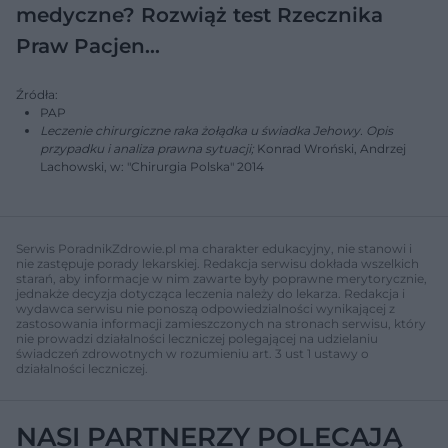
medyczne? Rozwiąż test Rzecznika
Praw Pacjen…
Źródła:
PAP
Leczenie chirurgiczne raka żołądka u świadka Jehowy. Opis
przypadku i analiza prawna sytuacji;
Konrad Wroński, Andrzej
Lachowski, w: "Chirurgia Polska" 2014
Serwis PoradnikZdrowie.pl ma charakter edukacyjny, nie stanowi i
nie zastępuje porady lekarskiej. Redakcja serwisu dokłada wszelkich
starań, aby informacje w nim zawarte były poprawne merytorycznie,
jednakże decyzja dotycząca leczenia należy do lekarza. Redakcja i
wydawca serwisu nie ponoszą odpowiedzialności wynikającej z
zastosowania informacji zamieszczonych na stronach serwisu, który
nie prowadzi działalności leczniczej polegającej na udzielaniu
świadczeń zdrowotnych w rozumieniu art. 3 ust 1 ustawy o
działalności leczniczej.
NASI PARTNERZY POLECAJĄ