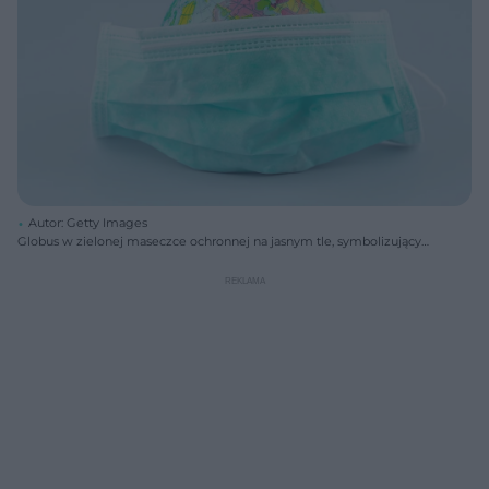
Autor: Getty Images
Globus w zielonej maseczce ochronnej na jasnym tle, symbolizujący
pandemię koronawirusa i globalne restrykcje, w tym zakaz ruchu
lotniczego i plany wakacyjne. Więcej o wpływie COVID-19 na podróże i
zdrowie przeczytasz na Poradnik Zdrowie.