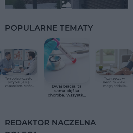
POPULARNE TEMATY
Ten objaw często
Trzy rzeczy w
przypisuje się
średnim wieku
zaparciom. Może
mogą oddalić
Dwaj bracia, ta
jednak wskazywać
demencję o prawie
sama ciężka
na chorobę jelita
13 lat. Naukowcy
choroba. Wszystko
wskazali kluczowe
zmieniają jedne
czynniki
urodziny
REDAKTOR NACZELNA