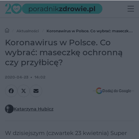
Aktualności
Koronawirus w Polsce. Co wybrać: maseczkę
ochronną czy przyłbicę?
Koronawirus w Polsce. Co
wybrać: maseczkę ochronną
czy przyłbicę?
2020-04-23
14:02
Dodaj do Google
Katarzyna Hubicz
W dzisiejszym (czwartek 23 kwietnia) Super