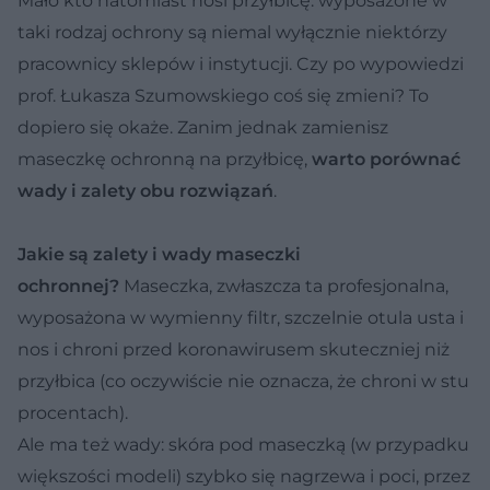
Mało kto natomiast nosi przyłbicę: wyposażone w
taki rodzaj ochrony są niemal wyłącznie niektórzy
pracownicy sklepów i instytucji. Czy po wypowiedzi
prof. Łukasza Szumowskiego coś się zmieni? To
dopiero się okaże. Zanim jednak zamienisz
maseczkę ochronną na przyłbicę,
warto porównać
wady i zalety obu rozwiązań
.
Jakie są zalety i wady maseczki
ochronnej?
Maseczka, zwłaszcza ta profesjonalna,
wyposażona w wymienny filtr, szczelnie otula usta i
nos i chroni przed koronawirusem skuteczniej niż
przyłbica (co oczywiście nie oznacza, że chroni w stu
procentach).
Ale ma też wady: skóra pod maseczką (w przypadku
większości modeli) szybko się nagrzewa i poci, przez