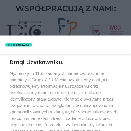
WSPÓŁPRACUJĄ Z NAMI:
Drogi Użytkowniku,
Żaden utwór zamieszczony w serwisie nie może być powielany i
My, naszych 1162 zaufanych partnerów oraz inne
rozpowszechniany lub dalej rozpowszechniany w jakikolwiek sposób
podmioty z Grupy ZPR Media uzyskujemy dostęp i
(w tym także elektroniczny lub mechaniczny) na jakimkolwiek polu
eksploatacji w jakiejkolwiek formie, włącznie z umieszczaniem w
przechowujemy informacje na urządzeniu oraz
Internecie bez pisemnej zgody właściciela praw. Jakiekolwiek użycie
przetwarzamy dane osobowe, takie jak unikalne
lub wykorzystanie utworów w całości lub w części z naruszeniem
identyfikatory, standardowe informacje wysyłane przez
prawa, tzn. bez właściwej zgody, jest zabronione pod groźbą kary i
może być ścigane prawnie.
urządzenie czy dane przeglądania w celu zapewniania
spersonalizowanych reklam, wybór spersonalizowanych
treści, pomiar reklam i treści, badanie odbiorców oraz
ulepszanie usług. Za zgodą Użytkownika my i Zaufani
Partnerzy możemy używać dokładnych danych