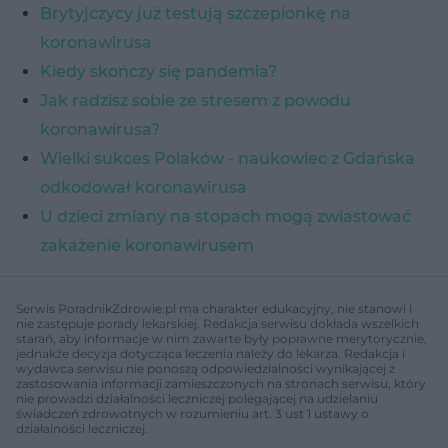
Brytyjczycy już testują szczepionkę na
koronawirusa
Kiedy skończy się pandemia?
Jak radzisz sobie ze stresem z powodu
koronawirusa?
Wielki sukces Polaków - naukowiec z Gdańska
odkodował koronawirusa
U dzieci zmiany na stopach mogą zwiastować
zakażenie koronawirusem
Serwis PoradnikZdrowie.pl ma charakter edukacyjny, nie stanowi i
nie zastępuje porady lekarskiej. Redakcja serwisu dokłada wszelkich
starań, aby informacje w nim zawarte były poprawne merytorycznie,
jednakże decyzja dotycząca leczenia należy do lekarza. Redakcja i
wydawca serwisu nie ponoszą odpowiedzialności wynikającej z
zastosowania informacji zamieszczonych na stronach serwisu, który
nie prowadzi działalności leczniczej polegającej na udzielaniu
świadczeń zdrowotnych w rozumieniu art. 3 ust 1 ustawy o
działalności leczniczej.