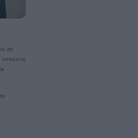
mo że
a wreszcie
ja
że