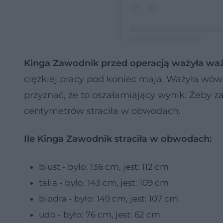
Kinga Zawodnik przed operacją ważyła waży
Post udostępniony przez 👉𝙆𝙞𝙣𝙜
ciężkiej pracy pod koniec maja. Ważyła wówc
(@kinga_zawodnik_official)
przyznać, że to oszałamiający wynik. Żeby z
centymetrów straciła w obwodach.
Ile Kinga Zawodnik straciła w obwodach:
biust - było: 136 cm, jest: 112 cm
talia - było: 143 cm, jest: 109 cm
biodra - było: 149 cm, jest: 107 cm
udo - było: 76 cm, jest: 62 cm