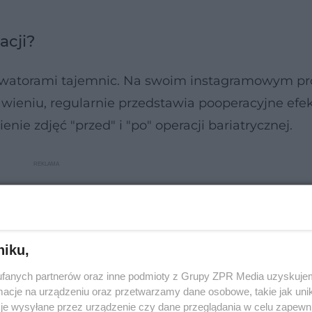
acji?
watorami tajemnic. Na swoim instagramowym pro
awieniu, regularnie przedstawia pooperacyjne efe
ie zdjęć "przed" i "po" operacji bariatrycznej.
niku,
fanych partnerów oraz inne podmioty z Grupy ZPR Media uzyskujem
cje na urządzeniu oraz przetwarzamy dane osobowe, takie jak unika
je wysyłane przez urządzenie czy dane przeglądania w celu zapewn