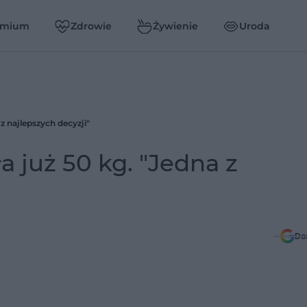
emium
Zdrowie
Żywienie
Uroda
z najlepszych decyzji"
 już 50 kg. "Jedna z
Do