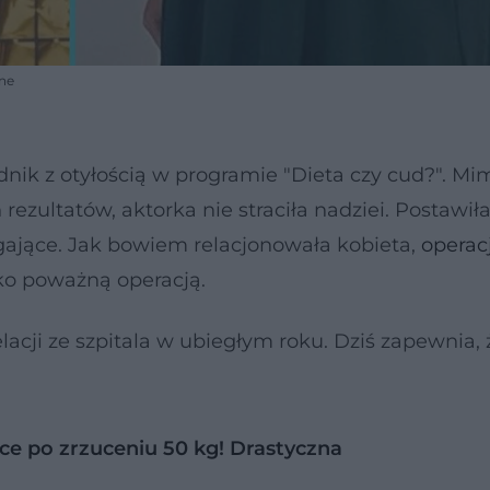
tne
ik z otyłością w programie "Dieta czy cud?". Mi
ezultatów, aktorka nie straciła nadziei. Postawił
gające. Jak bowiem relacjonowała kobieta,
operac
lko poważną operacją.
elacji ze szpitala w ubiegłym roku. Dziś zapewnia, 
ce po zrzuceniu 50 kg! Drastyczna