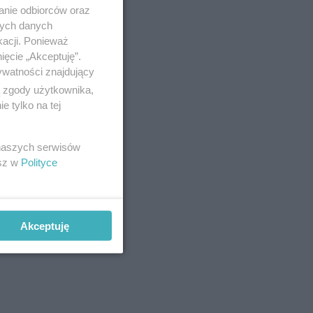
anie odbiorców oraz
nych danych
kacji. Ponieważ
ięcie „Akceptuję”.
ywatności znajdujący
ą zgody użytkownika,
 tylko na tej
 naszych serwisów
esz w
Polityce
Akceptuję