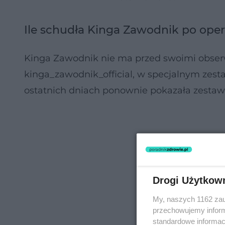
Ile schudła Kinga Zawodnik po oper
Kinga Zawodnik nie ma przed swoimi obser
kinga_zawodnik_official, w specjalnym zest
ostatnich dniach ponownie pokazała zestawien
Drogi Użytkow
My, naszych 1162 zau
przechowujemy informa
standardowe informac