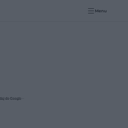
Menu
daj do Google