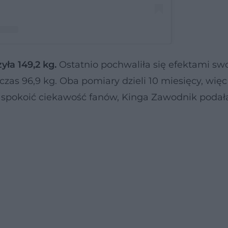
ła 149,2 kg.
Ostatnio pochwaliła się efektami swo
𝙖 𝙕 𝘼 𝙒 𝙊 𝘿 𝙉 𝙄 𝙆 ⭐️️️
zas 96,9 kg. Oba pomiary dzieli 10 miesięcy, więc
aspokoić ciekawość fanów, Kinga Zawodnik podała 