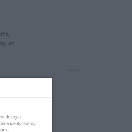
filu
kty. W
y dostęp i
lne identyfikatory,
iania