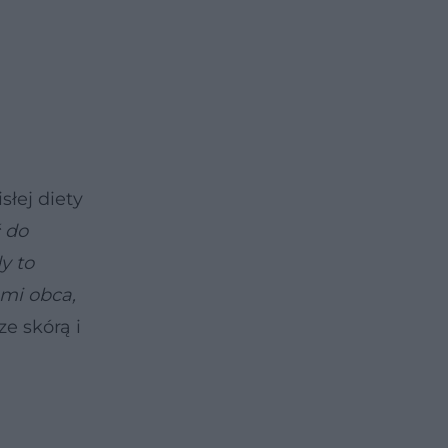
słej diety
ć do
y to
 mi obca,
ze skórą i