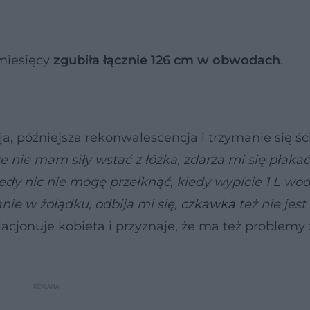
 miesięcy
zgubiła łącznie 126 cm w obwodach
.
a, późniejsza rekonwalescencja i trzymanie się ści
e nie mam siły wstać z łóżka, zdarza mi się płaka
iedy nic nie mogę przełknąć, kiedy wypicie 1 L wod
e w żołądku, odbija mi się,
czkawka
też nie jest
lacjonuje kobieta i przyznaje, że ma też problemy 