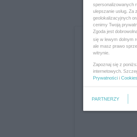
spersonalizowanych re
ulepszanie usług. Za
geolokalizacyjnych or
cenimy Twoją prywatno
Zgoda jest dobrowoln
się w lewym dolnym r
ale masz prawo sprzec
witrynie.
Zapoznaj się z poniż
internetowych. Szcze
Prywatności
i
Cookie
Wyświe
PARTNERZY