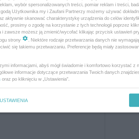
klam, wybór spersonalizowanych treści, pomiar reklam i treści, bad
 zgodą Użytkownika my i Zaufani Partnerzy możemy używać dokład
az aktywnie skanować charakterystykę urządzenia do celów identyfi
ść, prosimy o zgodę na korzystanie z tych technologii poprzez klikn
a i zawsze możesz ją zmienić/wycofać klikając przycisk ustawień pr
ogu strony
. Niektóre rodzaje przetwarzania danych nie wymagaj
iwić się takiemu przetwarzaniu. Preferencje będą miały zastosowanie
szymi informacjami, abyś mógł świadomie i komfortowo korzystać z
gółowe informacje dotyczące przetwarzania Twoich danych znajdzi
s
oraz po kliknięciu w „Ustawienia”.
tl ten post na Instagramie
USTAWIENIA