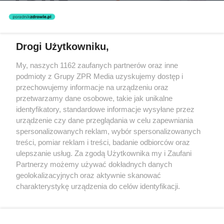
Drogi Użytkowniku,
Żaden utwór zamieszczony w serwisie nie może być powielany i
My, naszych 1162 zaufanych partnerów oraz inne
rozpowszechniany lub dalej rozpowszechniany w jakikolwiek sposób
podmioty z Grupy ZPR Media uzyskujemy dostęp i
(w tym także elektroniczny lub mechaniczny) na jakimkolwiek polu
eksploatacji w jakiejkolwiek formie, włącznie z umieszczaniem w
przechowujemy informacje na urządzeniu oraz
Internecie bez pisemnej zgody właściciela praw. Jakiekolwiek użycie
przetwarzamy dane osobowe, takie jak unikalne
lub wykorzystanie utworów w całości lub w części z naruszeniem
identyfikatory, standardowe informacje wysyłane przez
prawa, tzn. bez właściwej zgody, jest zabronione pod groźbą kary i
może być ścigane prawnie.
urządzenie czy dane przeglądania w celu zapewniania
spersonalizowanych reklam, wybór spersonalizowanych
treści, pomiar reklam i treści, badanie odbiorców oraz
ulepszanie usług. Za zgodą Użytkownika my i Zaufani
Partnerzy możemy używać dokładnych danych
geolokalizacyjnych oraz aktywnie skanować
charakterystykę urządzenia do celów identyfikacji.
O nas
Ponieważ cenimy Twoją prywatność, prosimy o zgodę na
korzystanie z tych technologii poprzez kliknięcie
Informacje prawne
„Akceptuję”. Zgoda jest dobrowolna i zawsze możesz ją