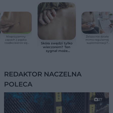
Nieprzyjemny
Żelazo nie działa
zapach z pępka
mimo regularnej
rzadko bierze się
suplementacji?
Skóra swędzi tylko
znikąd. Jeden objaw
Przyczyna może
wieczorem? Ten
zmienia wszystko
ukrywać się w
sygnał może
jelitach
wskazywać na
chorobę, która długo
nie daje objawów
REDAKTOR NACZELNA
POLECA
27