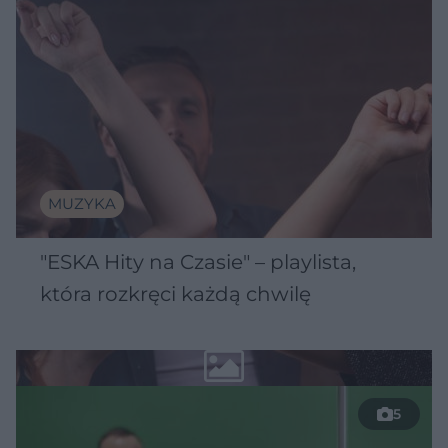
MUZYKA
"ESKA Hity na Czasie" – playlista,
która rozkręci każdą chwilę
5