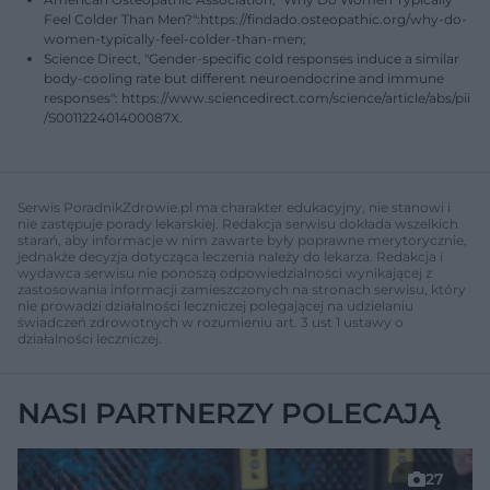
Feel Colder Than Men?":https://findado.osteopathic.org/why-do-
women-typically-feel-colder-than-men;
Science Direct, "Gender-specific cold responses induce a similar
body-cooling rate but different neuroendocrine and immune
responses": https://www.sciencedirect.com/science/article/abs/pii
/S001122401400087X.
Serwis PoradnikZdrowie.pl ma charakter edukacyjny, nie stanowi i
nie zastępuje porady lekarskiej. Redakcja serwisu dokłada wszelkich
starań, aby informacje w nim zawarte były poprawne merytorycznie,
jednakże decyzja dotycząca leczenia należy do lekarza. Redakcja i
wydawca serwisu nie ponoszą odpowiedzialności wynikającej z
zastosowania informacji zamieszczonych na stronach serwisu, który
nie prowadzi działalności leczniczej polegającej na udzielaniu
świadczeń zdrowotnych w rozumieniu art. 3 ust 1 ustawy o
działalności leczniczej.
NASI PARTNERZY POLECAJĄ
27