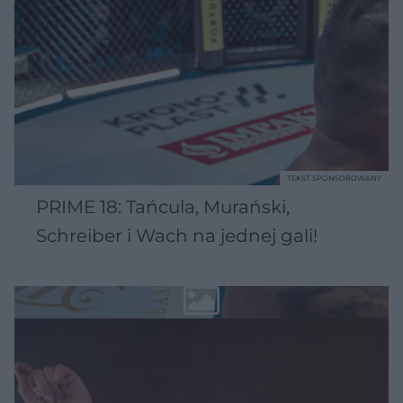
TEKST SPONSOROWANY
PRIME 18: Tańcula, Murański,
Schreiber i Wach na jednej gali!