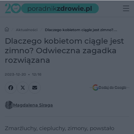
Aktualności
Dlaczego kobietom ciągle jest zimno?
Odwieczna zagadka rozwiązana
Dlaczego kobietom ciągle jest
zimno? Odwieczna zagadka
rozwiązana
2023-12-20
12:16
Dodaj do Google
Magdalena Siraga
Zmarźluchy, ciepluchy, zimony, powstało