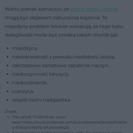
Warto jednak zaznaczyć, że
zimne stopy i dłonie
mogą być objawem zaburzenia krążenia. To
niejedyny problem lekarze wskazują, że tego typu
dolegliwość może być oznaką takich chorób jak:
miażdżyca,
niedokrwistość z powodu niedoboru żelaza,
zakrzepowo-zarostowe zapalenie naczyń,
niedoczynność tarczycy,
niedociśnienie,
cukrzyca,
zespół cieśni nadgarstka.
Źródła:
The Lancet "Cold hands, warm
heart":https://www.thelancet.com/journals/lancet/article/PIIS014
0-6736(05)78875-9/fulltext#%20;
American Osteopathic Association, "Why Do Women Typically