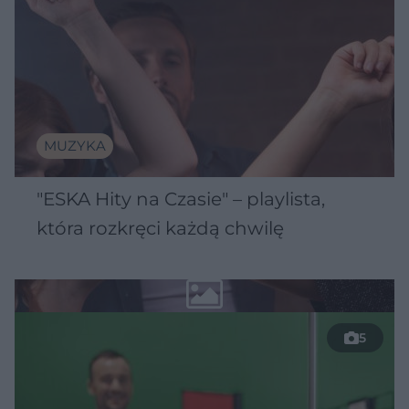
MUZYKA
"ESKA Hity na Czasie" – playlista,
która rozkręci każdą chwilę
5