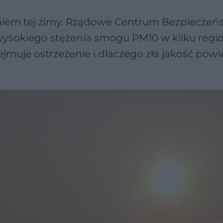
eniem tej zimy. Rządowe Centrum Bezpieczeń
 wysokiego stężenia smogu PM10 w kilku regi
muje ostrzeżenie i dlaczego zła jakość powie