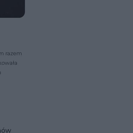
ym razem
akowała
h
onów