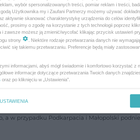
klam, wybór spersonalizowanych treści, pomiar reklam i treści, bad
 zgodą Użytkownika my i Zaufani Partnerzy możemy używać dokład
az aktywnie skanować charakterystykę urządzenia do celów identyfi
ść, prosimy o zgodę na korzystanie z tych technologii poprzez klikn
gdzie pogoda najbardziej niebezpieczna?
a i zawsze możesz ją zmienić/wycofać klikając przycisk ustawień pr
ogu strony
. Niektóre rodzaje przetwarzania danych nie wymagaj
iwić się takiemu przetwarzaniu. Preferencje będą miały zastosowanie
ytutu Meteorologii i Gospodarki Wodnej, miejsca
stopni Celsjusza. Rzeczniczka IMGW Agnieszka Pr
szymi informacjami, abyś mógł świadomie i komfortowo korzystać z
opnia przed intensywnymi opadami śniegu wydano
gółowe informacje dotyczące przetwarzania Twoich danych znajdzi
lskiego.Z prognoz wynika, że obowiązujące już
s
oraz po kliknięciu w „Ustawienia”.
ym mrozem mogą zostać przedłużone dla Warmii i 
lerty dla Podlasia, łódzkiego, południowych kra
USTAWIENIA
 utrzymują się alerty pierwszego stopnia dla woj
o, a w przypadku Podkarpacia i Małopolski podnie