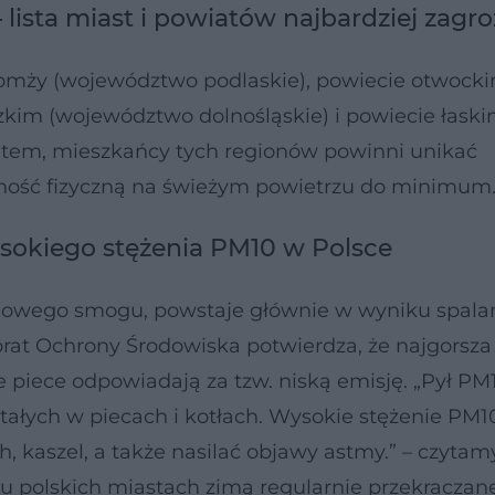
lista miast i powiatów najbardziej zagr
omży (województwo podlaskie), powiecie otwock
kim (województwo dolnośląskie) i powiecie łask
atem, mieszkańcy tych regionów powinni unikać
ność fizyczną na świeżym powietrzu do minimum
sokiego stężenia PM10 w Polsce
owego smogu, powstaje głównie w wyniku spalan
orat Ochrony Środowiska potwierdza, że najgorsza
iece odpowiadają za tzw. niską emisję. „Pył PM
tałych w piecach i kotłach. Wysokie stężenie PM
kaszel, a także nasilać objawy astmy.” – czytam
u polskich miastach zimą regularnie przekraczan