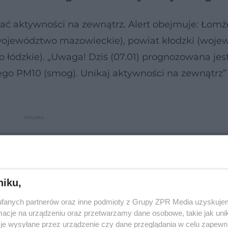
ć aktywności na zewnątrz. Alert obejmuje: Łomż
(województwo mazowieckie), powiat kłodzki (woj
 łódzkie). „Uwaga! Dziś (07.01) prognozowana jest
ego PM10 (smog). Unikaj aktywności na zewnątrz”
niku,
fanych partnerów oraz inne podmioty z Grupy ZPR Media uzyskujem
cje na urządzeniu oraz przetwarzamy dane osobowe, takie jak unika
je wysyłane przez urządzenie czy dane przeglądania w celu zapewn