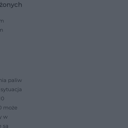
ożonych
im
im
.
ia paliw
 sytuacja
10
10 może
y w
e są