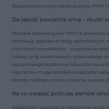
dopuszczalne normy stężenia pyłów PM10 i 
Zła jakość powietrza zimą – skutki
Wysokie stężenie pyłów PM10 w powietrzu s
przenikają głęboko do dróg oddechowych, wy
chorobami przewlekłymi – pogorszenie obja
infekcji dróg oddechowych, przewlekłego za
naczyniowego.Substancje toksyczne zawarte 
organiczne, mogą dodatkowo obciążać układ
epizody nagłego wzrostu stężenia, typowe dl
Na co uważać podczas alertów smog
Najbardziej narażone na negatywne skutki 