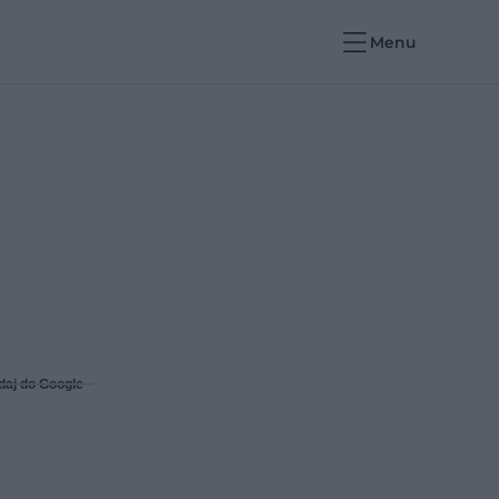
Menu
daj do Google