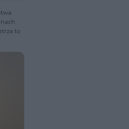
stwa
onach
trza to