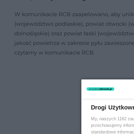
W komunikacie RCB zaapelowano, aby unika
(województwo podlaskie), powiat otwocki 
dolnośląskie) oraz powiat łaski (województwo
jakość powietrza w zakresie pyłu zawieszon
czytamy w komunikacie RCB.
Drogi Użytkow
My, naszych 1162 zau
przechowujemy informa
standardowe informac