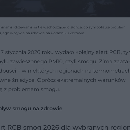
inami i drzewami na tle wschodzącego słońca, co symbolizuje problem
i jego wpływie na zdrowie na Poradniku Zdrowie.
stycznia 2026 roku wydało kolejny alert RCB, t
e pyłu zawieszonego PM10, czyli smogu. Zima zaat
 odpuści – w niektórych regionach na termometrac
sywne śnieżyce. Oprócz ekstremalnych warunków
ię z problemem smogu.
pływ smogu na zdrowie
alert RCB smog 2026 dla wybranych regi