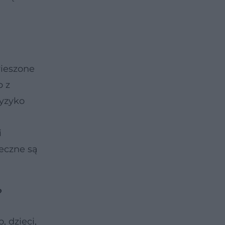
wieszone
b z
ryzyko
i
eczne są
?
 dzieci,