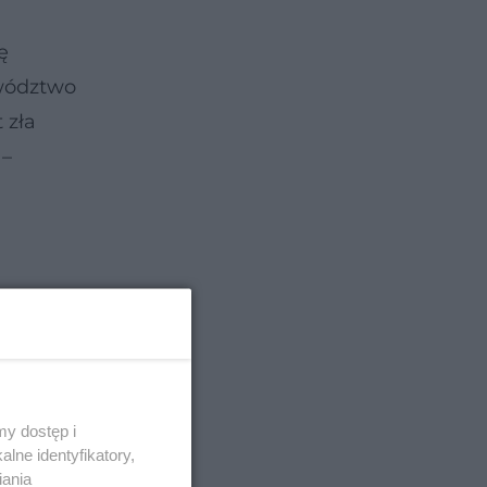
ę
ewództwo
 zła
 –
y dostęp i
lne identyfikatory,
iania