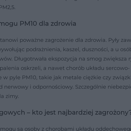
PM2,5.
 smogu PM10 dla zdrowia
tanowi poważne zagrożenie dla zdrowia. Pyły za
wołując podrażnienia, kaszel, duszności, a u osó
wów. Długotrwała ekspozycja na smog zwiększa 
palenia oskrzeli, a nawet chorób układu sercowo-
w pyle PM10, takie jak metale ciężkie czy związk
 nerwowy i odpornościowy. Szczególnie niebezpi
a zimy.
owych – kto jest najbardziej zagrożony
smogu są osoby z chorobami układu oddechowego,