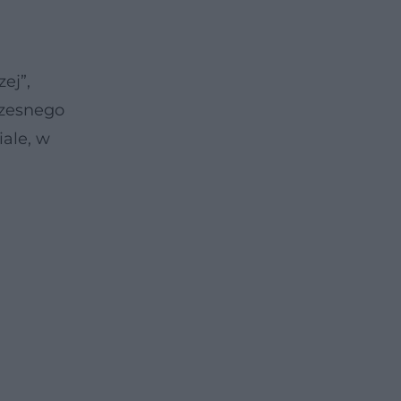
ej”,
czesnego
ale, w