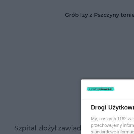
Grób Izy z Pszczyny toni
Drogi Użytkow
My, naszych 1162 zau
przechowujemy informa
Szpital złożył zawiadomienie do pro
standardowe informac