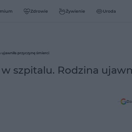
emium
Zdrowie
Żywienie
Uroda
a ujawniła przyczynę śmierci
 w szpitalu. Rodzina ujawn
Do