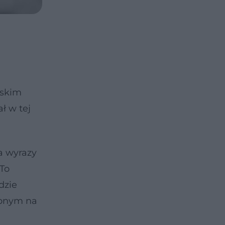
ńskim
ł w tej
a wyrazy
 To
dzie
ępnym na