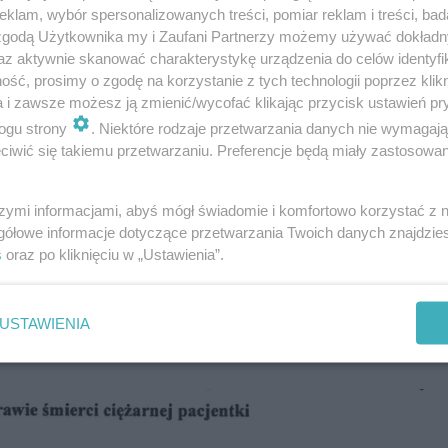
klam, wybór spersonalizowanych treści, pomiar reklam i treści, bad
- 24 maja, zawiadomił prokuraturę o śmierci pacj
 zgodą Użytkownika my i Zaufani Partnerzy możemy używać dokład
az aktywnie skanować charakterystykę urządzenia do celów identyfi
ntka była w ciąży „trudnej, powikłanej”, nie poda
ść, prosimy o zgodę na korzystanie z tych technologii poprzez klikn
ikłań. Nie podano też informacji o stanie pacjent
a i zawsze możesz ją zmienić/wycofać klikając przycisk ustawień pr
ogu strony
. Niektóre rodzaje przetwarzania danych nie wymagaj
ym przebiegu ciąży. Zarówno rodzina, jak i placówka
iwić się takiemu przetwarzaniu. Preferencje będą miały zastosowanie
szanowanie prywatności w tym niezwykle trudnym
szymi informacjami, abyś mógł świadomie i komfortowo korzystać z
wiadomienie 26 maja, zarzucając personelowi szpit
gółowe informacje dotyczące przetwarzania Twoich danych znajdzi
aty zdrowia i życia. Bliskich zmarłej Doroty repr
s
oraz po kliknięciu w „Ustawienia”.
była pełnomocniczką rodziny Izabeli z Pszczyny 
łędów medycznych. Mecenas Budzyńska na razie n
USTAWIENIA