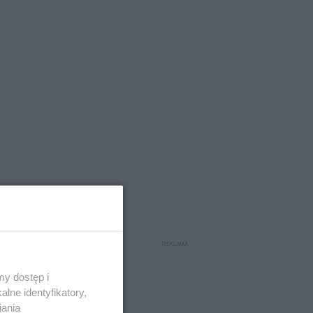
y dostęp i
lne identyfikatory,
iania