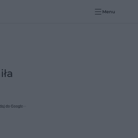
Menu
iła
daj do Google