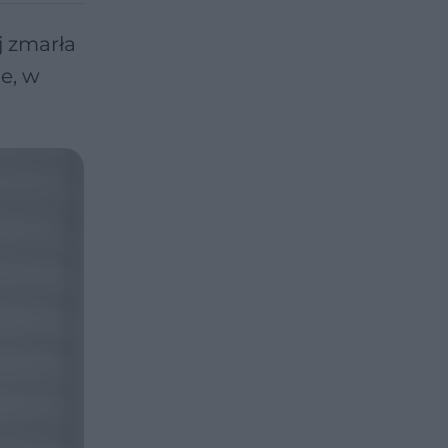
j zmarła
e, w