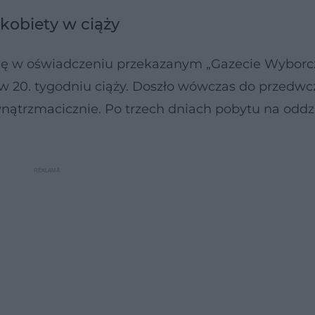
kobiety w ciąży
ę w oświadczeniu przekazanym „Gazecie Wyborcz
 w 20. tygodniu ciąży. Doszło wówczas do przedw
ątrzmacicznie. Po trzech dniach pobytu na oddzi