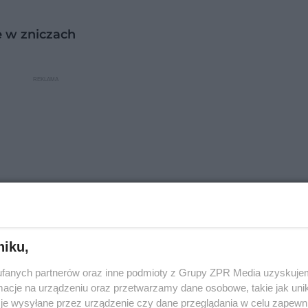
e w zniczach
niku,
fanych partnerów oraz inne podmioty z Grupy ZPR Media uzyskujem
cje na urządzeniu oraz przetwarzamy dane osobowe, takie jak unika
kuratury
je wysyłane przez urządzenie czy dane przeglądania w celu zapewn