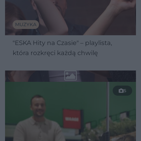
MUZYKA
"ESKA Hity na Czasie" – playlista,
która rozkręci każdą chwilę
5