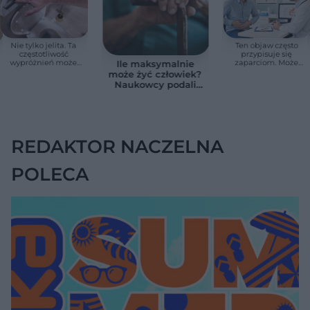
Nie tylko jelita. Ta
Ten objaw często
częstotliwość
przypisuje się
wypróżnień może
zaparciom. Może
Ile maksymalnie
mieć znaczenie dla
jednak wskazywać
może żyć człowiek?
całego organizmu
na chorobę jelita
Naukowcy podali
zaskakującą liczbę
REDAKTOR NACZELNA
POLECA