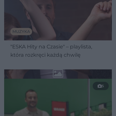
MUZYKA
"ESKA Hity na Czasie" – playlista,
która rozkręci każdą chwilę
5