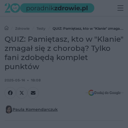
Zdrowie
Testy
QUIZ: Pamiętasz, kto w "Klanie" zmagał się
z chorobą? Tylko fani zdobędą komplet punktów
QUIZ: Pamiętasz, kto w "Klanie"
zmagał się z chorobą? Tylko
fani zdobędą komplet
punktów
2025-05-14
18:08
Dodaj do Google
Paula Komendarczuk