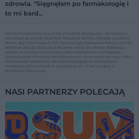
zdrowia. "Sięgnęłam po farmakologię i
to mi bard…
Serwis PoradnikZdrowie.pl ma charakter edukacyjny, nie stanowi i
nie zastępuje porady lekarskiej. Redakcja serwisu dokłada wszelkich
starań, aby informacje w nim zawarte były poprawne merytorycznie,
jednakże decyzja dotycząca leczenia należy do lekarza. Redakcja i
wydawca serwisu nie ponoszą odpowiedzialności wynikającej z
zastosowania informacji zamieszczonych na stronach serwisu, który
nie prowadzi działalności leczniczej polegającej na udzielaniu
świadczeń zdrowotnych w rozumieniu art. 3 ust 1 ustawy o
działalności leczniczej.
NASI PARTNERZY POLECAJĄ