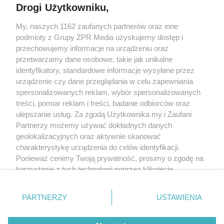
Drogi Użytkowniku,
Żaden utwór zamieszczony w serwisie nie może być powielany i
My, naszych 1162 zaufanych partnerów oraz inne
rozpowszechniany lub dalej rozpowszechniany w jakikolwiek sposób
(w tym także elektroniczny lub mechaniczny) na jakimkolwiek polu
podmioty z Grupy ZPR Media uzyskujemy dostęp i
eksploatacji w jakiejkolwiek formie, włącznie z umieszczaniem w
przechowujemy informacje na urządzeniu oraz
Internecie bez pisemnej zgody właściciela praw. Jakiekolwiek użycie
przetwarzamy dane osobowe, takie jak unikalne
lub wykorzystanie utworów w całości lub w części z naruszeniem
prawa, tzn. bez właściwej zgody, jest zabronione pod groźbą kary i
identyfikatory, standardowe informacje wysyłane przez
może być ścigane prawnie.
urządzenie czy dane przeglądania w celu zapewniania
spersonalizowanych reklam, wybór spersonalizowanych
treści, pomiar reklam i treści, badanie odbiorców oraz
ulepszanie usług. Za zgodą Użytkownika my i Zaufani
Partnerzy możemy używać dokładnych danych
geolokalizacyjnych oraz aktywnie skanować
charakterystykę urządzenia do celów identyfikacji.
O nas
Ponieważ cenimy Twoją prywatność, prosimy o zgodę na
korzystanie z tych technologii poprzez kliknięcie
Informacje prawne
„Akceptuję”. Zgoda jest dobrowolna i zawsze możesz ją
Nasze serwisy
zmienić/wycofać klikając przycisk ustawień prywatności
PARTNERZY
USTAWIENIA
znajdujący się w lewym dolnym rogu strony
. Niektóre
© 2026 Grupa ZPR Media
rodzaje przetwarzania danych nie wymagają zgody