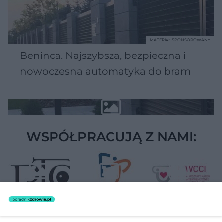
MATERIAŁ SPONSOROWANY
Beninca. Najszybsza, bezpieczna i
nowoczesna automatyka do bram
WSPÓŁPRACUJĄ Z NAMI: