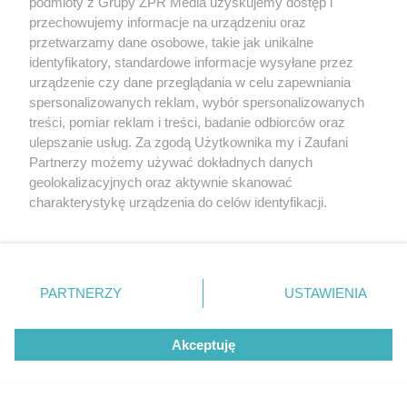
podmioty z Grupy ZPR Media uzyskujemy dostęp i
trasę! Odwiedź strefę Wawel i
przechowujemy informacje na urządzeniu oraz
przetwarzamy dane osobowe, takie jak unikalne
spróbuj kultowych Michałków z
identyfikatory, standardowe informacje wysyłane przez
Wawelu
urządzenie czy dane przeglądania w celu zapewniania
spersonalizowanych reklam, wybór spersonalizowanych
treści, pomiar reklam i treści, badanie odbiorców oraz
ulepszanie usług. Za zgodą Użytkownika my i Zaufani
Partnerzy możemy używać dokładnych danych
geolokalizacyjnych oraz aktywnie skanować
charakterystykę urządzenia do celów identyfikacji.
Ponieważ cenimy Twoją prywatność, prosimy o zgodę na
korzystanie z tych technologii poprzez kliknięcie
„Akceptuję”. Zgoda jest dobrowolna i zawsze możesz ją
zmienić/wycofać klikając przycisk ustawień prywatności
PARTNERZY
USTAWIENIA
znajdujący się w lewym dolnym rogu strony
. Niektóre
rodzaje przetwarzania danych nie wymagają zgody
MUZYKA
Akceptuję
użytkownika, ale masz prawo sprzeciwić się takiemu
przetwarzaniu. Preferencje będą miały zastosowanie tylko
na tej witrynie.
"ESKA Hity na Czasie" – playlista,