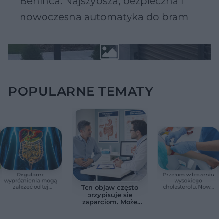
Beninca. Najszybsza, bezpieczna i
nowoczesna automatyka do bram
POPULARNE TEMATY
Regularne
Przełom w leczeniu
wypróżnienia mogą
wysokiego
zależeć od tej
cholesterolu. Nowa
Ten objaw często
witaminy. Odkrycie
terapia zmniejszyła
przypisuje się
zaskoczyło
LDL o ponad połowę
zaparciom. Może
naukowców
jednak wskazywać
na chorobę jelita