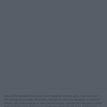
Serwis PoradnikZdrowie.pl ma charakter edukacyjny, nie stanowi i
nie zastępuje porady lekarskiej. Redakcja serwisu dokłada wszelkich
starań, aby informacje w nim zawarte były poprawne merytorycznie,
jednakże decyzja dotycząca leczenia należy do lekarza. Redakcja i