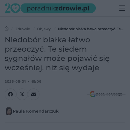
Zdrowie
Objawy
Niedobór białka łatwo przeoczyć. Te
siedem sygnałów może pojawić się wcześniej, niż się wydaje
Niedobór białka łatwo
przeoczyć. Te siedem
sygnałów może pojawić się
wcześniej, niż się wydaje
2026-08-01
19:06
Dodaj do Google
Paula Komendarczuk