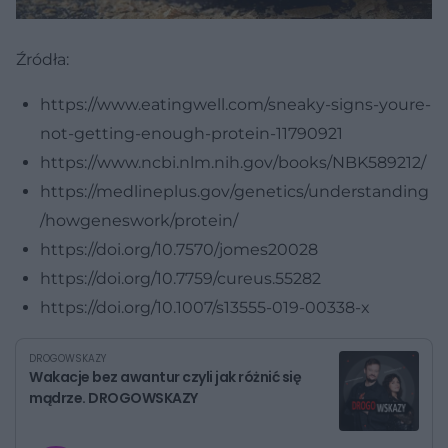
Źródła:
https://www.eatingwell.com/sneaky-signs-youre-
not-getting-enough-protein-11790921
https://www.ncbi.nlm.nih.gov/books/NBK589212/
https://medlineplus.gov/genetics/understanding
/howgeneswork/protein/
https://doi.org/10.7570/jomes20028
https://doi.org/10.7759/cureus.55282
https://doi.org/10.1007/s13555-019-00338-x
DROGOWSKAZY
Wakacje bez awantur czyli jak różnić się
mądrze. DROGOWSKAZY