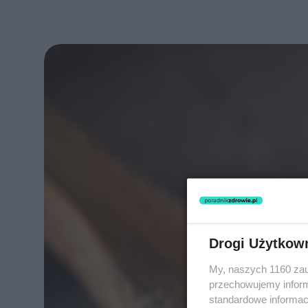
Drogi Użytkow
My, naszych 1160 zau
przechowujemy informa
standardowe informac