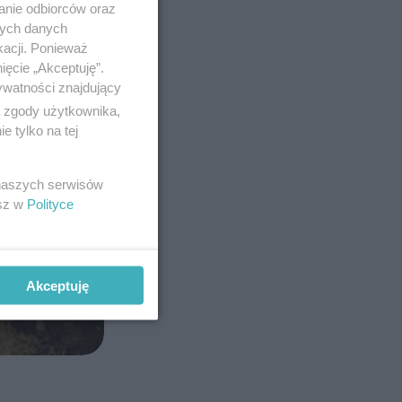
anie odbiorców oraz
nych danych
kacji. Ponieważ
ięcie „Akceptuję”.
ywatności znajdujący
ą zgody użytkownika,
 tylko na tej
 naszych serwisów
esz w
Polityce
Akceptuję