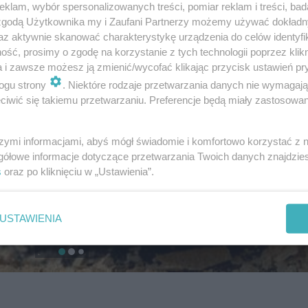
klam, wybór spersonalizowanych treści, pomiar reklam i treści, bad
 zgodą Użytkownika my i Zaufani Partnerzy możemy używać dokład
az aktywnie skanować charakterystykę urządzenia do celów identyfi
ść, prosimy o zgodę na korzystanie z tych technologii poprzez klikn
a i zawsze możesz ją zmienić/wycofać klikając przycisk ustawień pr
ogu strony
. Niektóre rodzaje przetwarzania danych nie wymagaj
iwić się takiemu przetwarzaniu. Preferencje będą miały zastosowanie
szymi informacjami, abyś mógł świadomie i komfortowo korzystać z
gółowe informacje dotyczące przetwarzania Twoich danych znajdzi
s
oraz po kliknięciu w „Ustawienia”.
USTAWIENIA