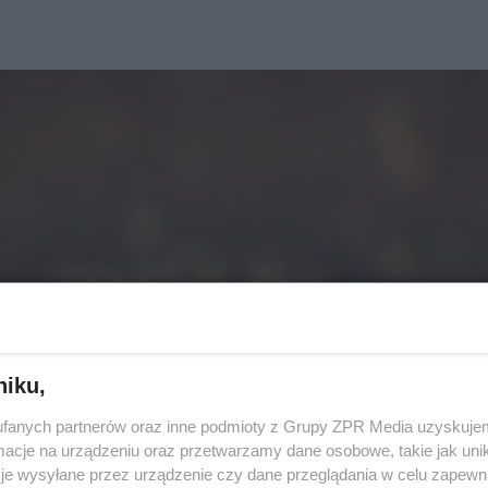
niku,
fanych partnerów oraz inne podmioty z Grupy ZPR Media uzyskujem
cje na urządzeniu oraz przetwarzamy dane osobowe, takie jak unika
je wysyłane przez urządzenie czy dane przeglądania w celu zapewn