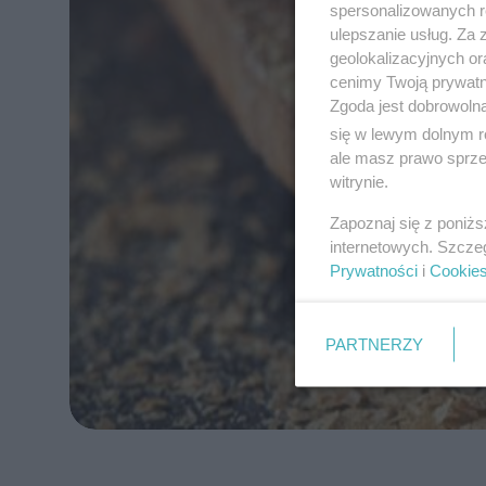
spersonalizowanych re
ulepszanie usług. Za
geolokalizacyjnych or
cenimy Twoją prywatno
Zgoda jest dobrowoln
się w lewym dolnym r
ale masz prawo sprzec
witrynie.
Zapoznaj się z poniż
internetowych. Szcze
Prywatności
i
Cookie
PARTNERZY