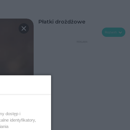
Płatki drożdżowe
Rozwiń
y dostęp i
lne identyfikatory,
iania