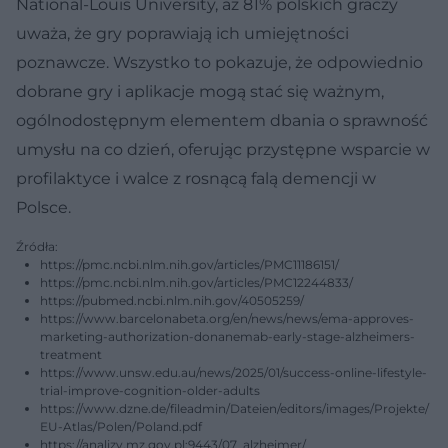
National-Louis University, aż 81% polskich graczy
uważa, że gry poprawiają ich umiejętności
poznawcze. Wszystko to pokazuje, że odpowiednio
dobrane gry i aplikacje mogą stać się ważnym,
ogólnodostępnym elementem dbania o sprawność
umysłu na co dzień, oferując przystępne wsparcie w
profilaktyce i walce z rosnącą falą demencji w
Polsce.
Źródła:
https://pmc.ncbi.nlm.nih.gov/articles/PMC11186151/
https://pmc.ncbi.nlm.nih.gov/articles/PMC12244833/
https://pubmed.ncbi.nlm.nih.gov/40505259/
https://www.barcelonabeta.org/en/news/news/ema-approves-
marketing-authorization-donanemab-early-stage-alzheimers-
treatment
https://www.unsw.edu.au/news/2025/01/success-online-lifestyle-
trial-improve-cognition-older-adults
https://www.dzne.de/fileadmin/Dateien/editors/images/Projekte/
EU-Atlas/Polen/Poland.pdf
https://analizy.mz.gov.pl:9443/07_alzheimer/