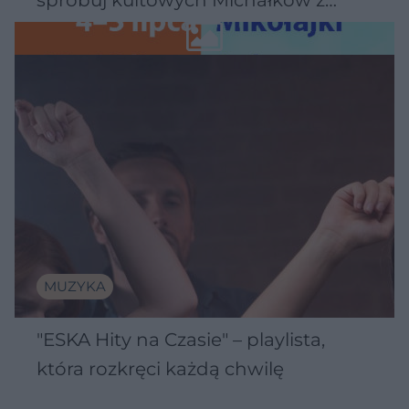
spróbuj kultowych Michałków z
Wawelu
MUZYKA
"ESKA Hity na Czasie" – playlista,
która rozkręci każdą chwilę