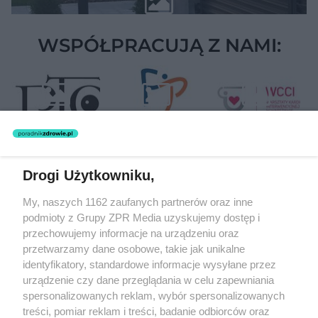
WSPÓŁPRACUJĄ Z NAMI:
Drogi Użytkowniku,
Żaden utwór zamieszczony w serwisie nie może być powielany i
My, naszych 1162 zaufanych partnerów oraz inne
rozpowszechniany lub dalej rozpowszechniany w jakikolwiek sposób
podmioty z Grupy ZPR Media uzyskujemy dostęp i
(w tym także elektroniczny lub mechaniczny) na jakimkolwiek polu
eksploatacji w jakiejkolwiek formie, włącznie z umieszczaniem w
przechowujemy informacje na urządzeniu oraz
Internecie bez pisemnej zgody właściciela praw. Jakiekolwiek użycie
przetwarzamy dane osobowe, takie jak unikalne
lub wykorzystanie utworów w całości lub w części z naruszeniem
identyfikatory, standardowe informacje wysyłane przez
prawa, tzn. bez właściwej zgody, jest zabronione pod groźbą kary i
może być ścigane prawnie.
urządzenie czy dane przeglądania w celu zapewniania
spersonalizowanych reklam, wybór spersonalizowanych
treści, pomiar reklam i treści, badanie odbiorców oraz