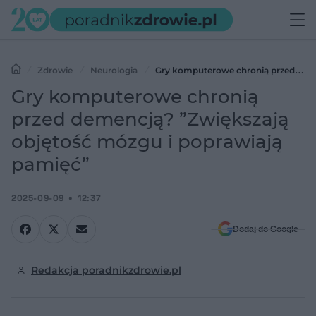
Zdrowie
Neurologia
Gry komputerowe chronią przed
demencją? ”Zwiększają objętość mózgu i poprawiają pamięć”
Gry komputerowe chronią
przed demencją? ”Zwiększają
objętość mózgu i poprawiają
pamięć”
2025-09-09
12:37
Dodaj do Google
Redakcja poradnikzdrowie.pl