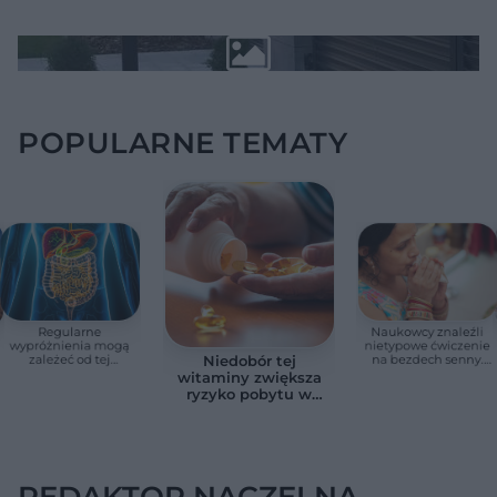
POPULARNE TEMATY
Regularne
Naukowcy znaleźli
wypróżnienia mogą
nietypowe ćwiczenie
zależeć od tej
na bezdech senny.
Niedobór tej
witaminy. Odkrycie
Efekty zaskoczyły
witaminy zwiększa
zaskoczyło
badaczy
ryzyko pobytu w
naukowców
szpitalu. Badanie
objęło 36 tys. osób