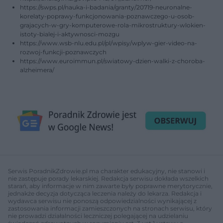
https://swps.pl/nauka-i-badania/granty/20719-neuronalne-
korelaty-poprawy-funkcjonowania-poznawczego-u-osob-
grajacych-w-gry-komputerowe-rola-mikrostruktury-wlokien-
istoty-bialej-i-aktywnosci-mozgu
https://www.wsb-nlu.edu.pl/pl/wpisy/wplyw-gier-video-na-
rozwoj-funkcji-poznawczych
https://www.euroimmun.pl/swiatowy-dzien-walki-z-choroba-
alzheimera/
Serwis PoradnikZdrowie.pl ma charakter edukacyjny, nie stanowi i
nie zastępuje porady lekarskiej. Redakcja serwisu dokłada wszelkich
starań, aby informacje w nim zawarte były poprawne merytorycznie,
jednakże decyzja dotycząca leczenia należy do lekarza. Redakcja i
wydawca serwisu nie ponoszą odpowiedzialności wynikającej z
zastosowania informacji zamieszczonych na stronach serwisu, który
nie prowadzi działalności leczniczej polegającej na udzielaniu