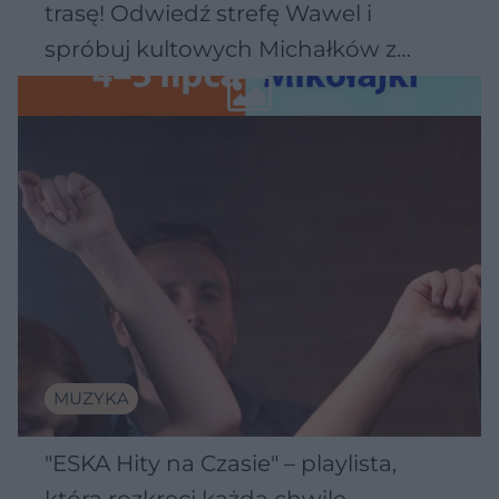
trasę! Odwiedź strefę Wawel i
spróbuj kultowych Michałków z
Wawelu
MUZYKA
"ESKA Hity na Czasie" – playlista,