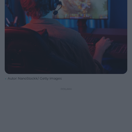
Autor: NanoStockk/ Getty Images