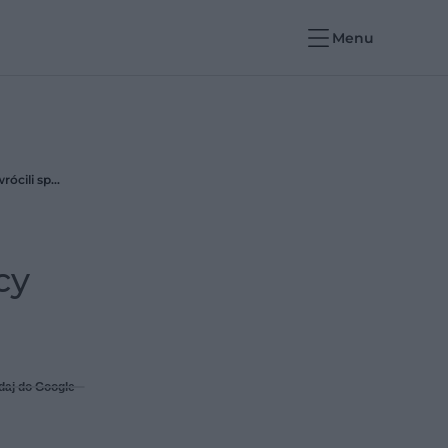
Menu
Alzheimer może być odwracalny? Przełomowe badanie z USA daje nadzieje pacjentom. Naukowcy przywrócili sprawność mózgu
cy
daj do Google