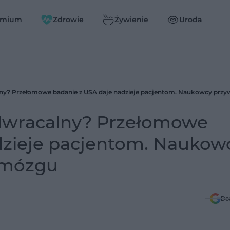
emium
Zdrowie
Żywienie
Uroda
dwracalny? Przełomowe
dzieje pacjentom. Naukow
 mózgu
Do