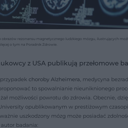
ych obrazów rezonansu magnetycznego ludzkiego mózgu, ilustrujących moż
ięcej o tym na Poradnik Zdrowie.
aukowcy z USA publikują przełomowe b
y przypadek
choroby Alzheimera
, medycyna bezra
zaproponować to spowalnianie nieuniknionego pro
żał możliwości powrotu do zdrowia. Obecnie, dzię
University opublikowanym w prestiżowym czasop
poważnie uszkodzony mózg może posiadać zdolnoś
 autor badania: