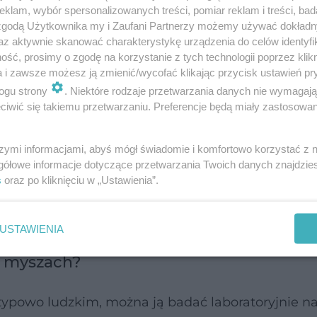
klam, wybór spersonalizowanych treści, pomiar reklam i treści, bad
 zgodą Użytkownika my i Zaufani Partnerzy możemy używać dokład
ę starzenia się mózgu. To brak równowagi cząste
az aktywnie skanować charakterystykę urządzenia do celów identyfi
ść, prosimy o zgodę na korzystanie z tych technologii poprzez klikn
aszych komórkach jak akumulator – jest niezbęd
a i zawsze możesz ją zmienić/wycofać klikając przycisk ustawień pr
ogu strony
. Niektóre rodzaje przetwarzania danych nie wymagaj
iwić się takiemu przetwarzaniu. Preferencje będą miały zastosowanie
e u osób z Alzheimerem ten proces jest drastycz
onaprawy.
szymi informacjami, abyś mógł świadomie i komfortowo korzystać z
gółowe informacje dotyczące przetwarzania Twoich danych znajdzi
s
oraz po kliknięciu w „Ustawienia”.
czy choroba Alzheimera? Ekspert:
 sobie sprawy, ale bliscy widzą"
USTAWIENIA
a myszach?
typowo ludzkim, można ją badać laboratoryjnie n