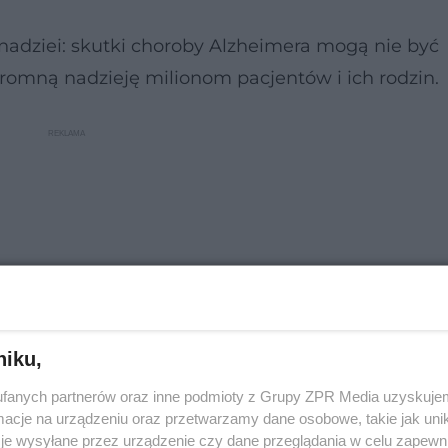
nadziei: skutki choroby Alzheimera mogą nie być
romną nadzieję milionom pacjentów i ich rodzin.
niku,
fanych partnerów oraz inne podmioty z Grupy ZPR Media uzyskujem
cje na urządzeniu oraz przetwarzamy dane osobowe, takie jak unika
je wysyłane przez urządzenie czy dane przeglądania w celu zapewn
czka: NAD+