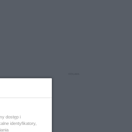
y dostęp i
lne identyfikatory,
iania