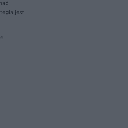
mać
tegia jest
ie
.