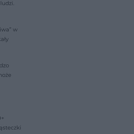
udzi.
liwa” w
kały
rdzo
może
D+
ąsteczki