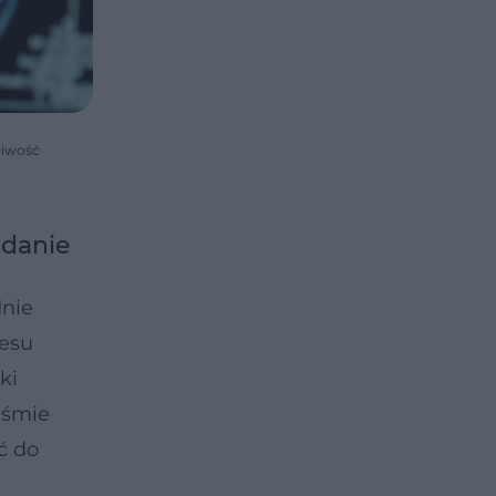
liwość
adanie
dnie
cesu
ki
iśmie
ć do