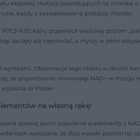
u ekspresji mutacji powodujących tę chorobę u l
ysie, każdy z zaawansowaną postacią choroby.
 P7C3-A20, który przywrócił właściwy poziom „pa
zgi zaczęły się naprawiać, a myszy w pełni odzys
i wynikami. Obserwacja tego efektu w dwóch ba
ezę, że przywrócenie równowagi NAD+ w mózgu 
wyjaśnia dr Pieper.
plementów na własną rękę!
 stawia sprawę jasno: popularne suplementy z NA
adaniach wykazano, że zbyt wysoki poziom tej cz