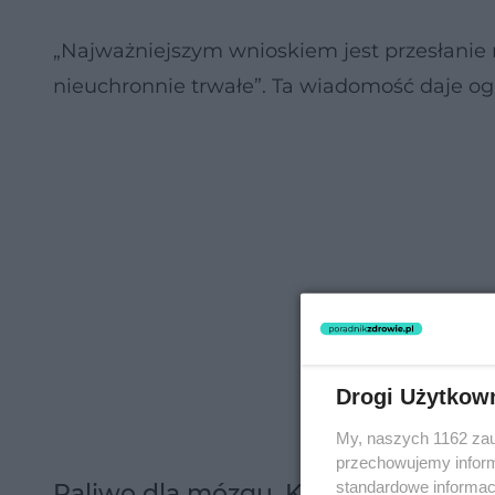
„Najważniejszym wnioskiem jest przesłanie 
nieuchronnie trwałe”. Ta wiadomość daje og
Drogi Użytkow
My, naszych 1162 zau
przechowujemy informa
standardowe informac
Paliwo dla mózgu. Kluczowa cząste