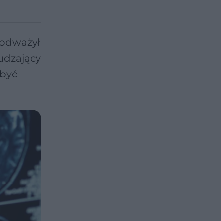
podważył
udzający
 być