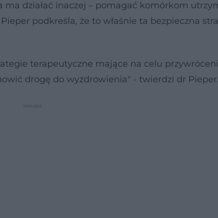
a ma działać inaczej – pomagać komórkom utrzy
eper podkreśla, że to właśnie ta bezpieczna stra
rategie terapeutyczne mające na celu przywrócen
ić drogę do wyzdrowienia" - twierdzi dr Pieper