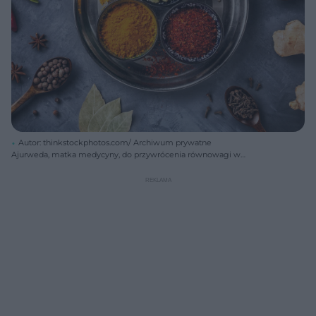
Autor: thinkstockphotos.com/ Archiwum prywatne
Ajurweda, matka medycyny, do przywrócenia równowagi w
organizmie używa mieszanek ziołowych i mineralnych.