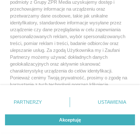
podmioty z Grupy ZPR Media uzyskujemy dostęp i
przechowujemy informacje na urządzeniu oraz
MUZYKA
przetwarzamy dane osobowe, takie jak unikalne
identyfikatory, standardowe informacje wysyłane przez
urządzenie czy dane przeglądania w celu zapewniania
"ESKA Hity na Czasie" – playlista,
spersonalizowanych reklam, wybór spersonalizowanych
która rozkręci każdą chwilę
treści, pomiar reklam i treści, badanie odbiorców oraz
ulepszanie usług. Za zgodą Użytkownika my i Zaufani
Partnerzy możemy używać dokładnych danych
geolokalizacyjnych oraz aktywnie skanować
charakterystykę urządzenia do celów identyfikacji.
Ponieważ cenimy Twoją prywatność, prosimy o zgodę na
5
korzystanie z tych technologii poprzez kliknięcie
„Akceptuję”. Zgoda jest dobrowolna i zawsze możesz ją
zmienić/wycofać klikając przycisk ustawień prywatności
PARTNERZY
USTAWIENIA
znajdujący się w lewym dolnym rogu strony
. Niektóre
rodzaje przetwarzania danych nie wymagają zgody
Akceptuję
użytkownika, ale masz prawo sprzeciwić się takiemu
przetwarzaniu. Preferencje będą miały zastosowanie tylko
na tej witrynie.