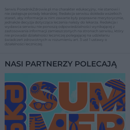
Serwis PoradnikZdrowie.pl ma charakter edukacyjny, nie stanowi i
nie zastępuje porady lekarskiej. Redakcja serwisu dokłada wszelkich
starań, aby informacje w nim zawarte były poprawne merytorycznie,
jednakże decyzja dotycząca leczenia należy do lekarza. Redakcja i
wydawca serwisu nie ponoszą odpowiedzialności wynikającej z
zastosowania informacji zamieszczonych na stronach serwisu, który
nie prowadzi działalności leczniczej polegającej na udzielaniu
świadczeń zdrowotnych w rozumieniu art. 3 ust 1 ustawy o
działalności leczniczej.
NASI PARTNERZY POLECAJĄ