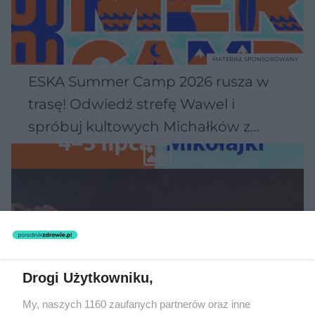
MATERIAŁ SPONSOROWANY
ESKA Summer Camp 2026 rusza w
trasę! Odwiedź strefę Wawel i
spróbuj kultowych Michałków z
Wawelu
Drogi Użytkowniku,
My, naszych 1160 zaufanych partnerów oraz inne