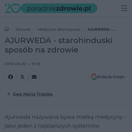
Zdrowie
Medycyna alternatywna
AJURWEDA -
starohinduski sposób na zdrowie
AJURWEDA - starohinduski
sposób na zdrowie
2016-08-22
11:19
Dodaj do Google
Ewa Maria Trzaska
Ajurweda nazywana bywa matką medycyny -
jako jeden z najstarszych systemów