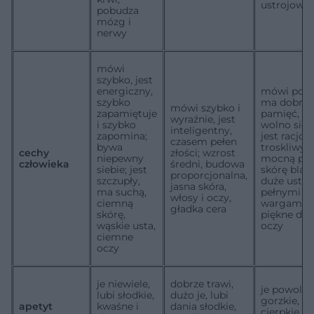
ustrojowe
pobudza
mózg i
nerwy
mówi
szybko, jest
energiczny,
mówi powo
szybko
ma dobrą
mówi szybko i
zapamiętuje
pamięć, al
wyraźnie, jest
i szybko
wolno się 
inteligentny,
zapomina;
jest racjon
czasem pełen
bywa
troskliwy;
cechy
złości; wzrost
niepewny
mocną pos
człowieka
średni, budowa
siebie; jest
skórę blad
proporcjonalna,
szczupły,
duże usta, 
jasna skóra,
ma suchą,
pełnymi
włosy i oczy,
ciemną
wargami,
gładka cera
skórę,
piękne duż
wąskie usta,
oczy
ciemne
oczy
je niewiele,
dobrze trawi,
je powoli, 
lubi słodkie,
dużo je, lubi
gorzkie, os
apetyt
kwaśne i
dania słodkie,
cierpkie