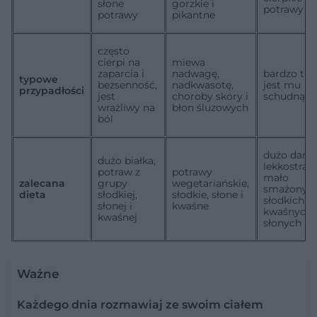
słone
gorzkie i
potrawy
potrawy
pikantne
często
cierpi na
miewa
zaparcia i
nadwagę,
bardzo tr
typowe
bezsenność,
nadkwasotę,
jest mu
przypadłości
jest
choroby skóry i
schudnąć
wrażliwy na
błon śluzowych
ból
dużo dań
dużo białka,
lekkostraw
potraw z
potrawy
mało
zalecana
grupy
wegetariańskie,
smażonych
dieta
słodkiej,
słodkie, słone i
słodkich,
słonej i
kwaśne
kwaśnych 
kwaśnej
słonych
Ważne
Każdego dnia rozmawiaj ze swoim ciałem