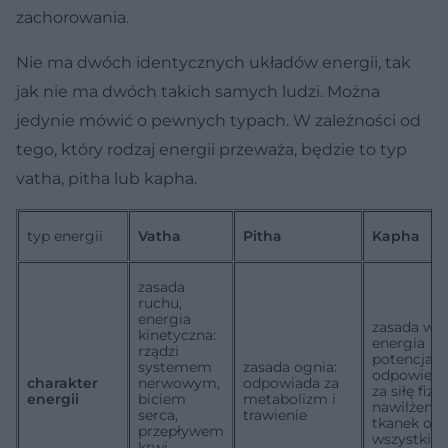
zachorowania.
Nie ma dwóch identycznych układów energii, tak
jak nie ma dwóch takich samych ludzi. Można
jedynie mówić o pewnych typach. W zależności od
tego, który rodzaj energii przeważa, będzie to typ
vatha, pitha lub kapha.
typ energii
Vatha
Pitha
Kapha
zasada
ruchu,
energia
zasada wo
kinetyczna:
energia
rządzi
potencjaln
systemem
zasada ognia:
odpowiedz
charakter
nerwowym,
odpowiada za
za siłę fizy
energii
biciem
metabolizm i
nawilżenie
serca,
trawienie
tkanek ora
przepływem
wszystkie 
krwi,