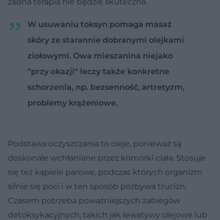
żadna terapia nie będzie skuteczna.
W usuwaniu toksyn pomaga masaż
skóry ze starannie dobranymi olejkami
ziołowymi. Owa mieszanina niejako
"przy okazji" leczy także konkretne
schorzenia, np. bezsenność, artretyzm,
problemy krążeniowe.
Podstawa oczyszczania to oleje, ponieważ są
doskonale wchłaniane przez komórki ciała. Stosuje
się też kąpiele parowe, podczas których organizm
silnie się poci i w ten sposób pozbywa trucizn.
Czasem potrzeba poważniejszych zabiegów
detoksykacyjnych, takich jak lewatywy olejowe lub