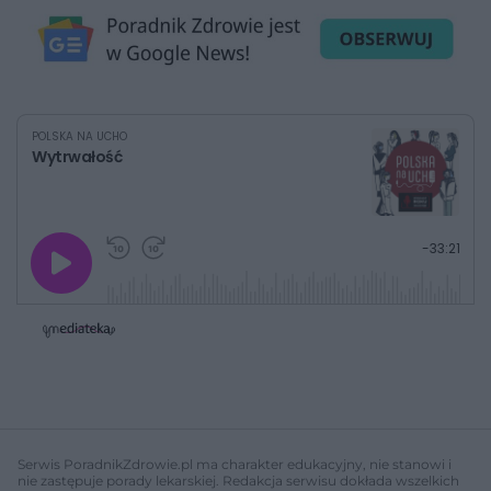
POLSKA NA UCHO
Wytrwałość
G
P
P
P
-
33:21
r
r
r
o
a
z
z
j
z
e
e
w
w
o
i
i
s
ń
ń
t
1
1
0
0
a
s
s
ł
d
d
y
o
o
c
t
p
u
r
z
ł
z
Serwis PoradnikZdrowie.pl ma charakter edukacyjny, nie stanowi i
a
u
o
nie zastępuje porady lekarskiej. Redakcja serwisu dokłada wszelkich
s
d