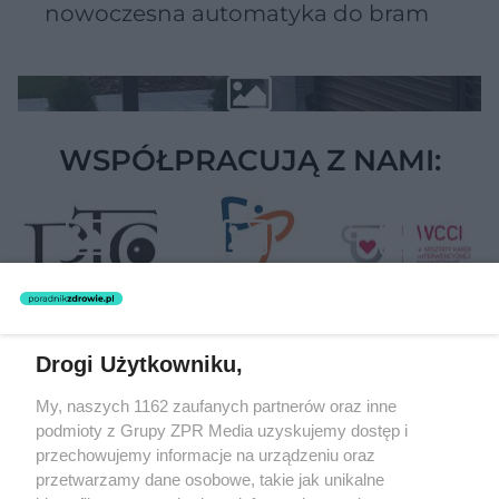
nowoczesna automatyka do bram
WSPÓŁPRACUJĄ Z NAMI:
Drogi Użytkowniku,
Żaden utwór zamieszczony w serwisie nie może być powielany i
My, naszych 1162 zaufanych partnerów oraz inne
rozpowszechniany lub dalej rozpowszechniany w jakikolwiek sposób
podmioty z Grupy ZPR Media uzyskujemy dostęp i
(w tym także elektroniczny lub mechaniczny) na jakimkolwiek polu
eksploatacji w jakiejkolwiek formie, włącznie z umieszczaniem w
przechowujemy informacje na urządzeniu oraz
Internecie bez pisemnej zgody właściciela praw. Jakiekolwiek użycie
przetwarzamy dane osobowe, takie jak unikalne
lub wykorzystanie utworów w całości lub w części z naruszeniem