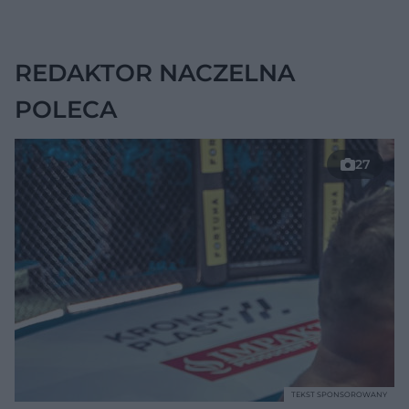
wskazywać na raka
trzustki
REDAKTOR NACZELNA
POLECA
27
TEKST SPONSOROWANY