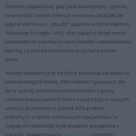
Problem pojawia się, gdy jakiś zewnętrzny czynnik,
na przykład zwykła infekcja wirusowa, zadziała jak
sygnał alarmowy i „obudzi” uśpione kolonie bakterii.
Wywołuje to nagły i silny stan zapalny, który może
prowadzić do pęknięcia takiej blaszki i zablokowania
tętnicy, co jest bezpośrednią przyczyną zawału
serca.
Analizy laboratoryjne, na które powołują się badacze,
potwierdzają tę teorię. DNA bakterii typowych dla
jamy ustnej, zwłaszcza paciorkowców z grupy
viridans (rodzaj bakterii, które często żyją w naszych
ustach), znaleziono w ponad 40% próbek
pobranych z tętnic wieńcowych pacjentów. Co
więcej, ich obecność była wyraźnie powiązana z
bardziej zaawansowaną
miażdżycą
i zgonami z