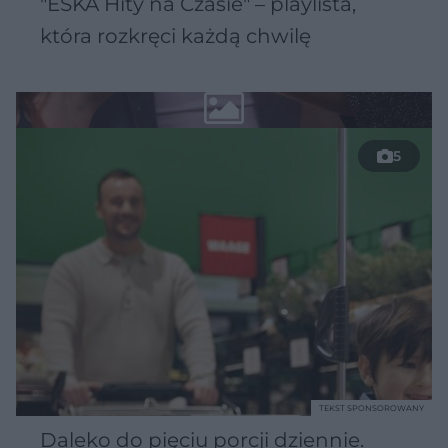
"ESKA Hity na Czasie" – playlista,
która rozkręci każdą chwilę
5
TEKST SPONSOROWANY
Daleko do pięciu porcji dziennie.