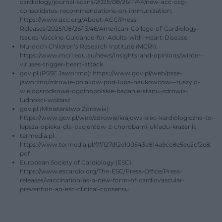
cardiology/journal-scans/2025/08/26/11/44/new-acc-ccg-
consolidates-recommendations-on-immunization;
https://www.acc.org/About-ACC/Press-
Releases/2025/08/26/13/46/American-College-of-Cardiology-
Issues-Vaccine-Guidance-for-Adults-with-Heart-Disease
Murdoch Children’s Research Institute (MCRI):
https://www.mcri.edu.au/news/insights-and-opinions/winter-
viruses-trigger-heart-attack
gov.pl (PSSE Jaworzno): https://www.gov.pl/web/psse-
jaworzno/zdrowie-polakow-pod-lupa-naukowcow—ruszylo-
wieloosrodkowe-ogolnopolskie-badanie-stanu-zdrowia-
ludnosci-wobasz
gov.pl (Ministerstwo Zdrowia):
https://www.gov.pl/web/zdrowie/krajowa-siec-kardiologiczna-to-
lepsza-opieka-dla-pacjentow-z-chorobami-ukladu-krazenia
termedia.pl:
https://www.termedia.pl/f/f/127d12e100543a814a9cc8e5ee2cf2e8.
pdf
European Society of Cardiology (ESC):
https://www.escardio.org/The-ESC/Press-Office/Press-
releases/vaccination-as-a-new-form-of-cardiovascular-
prevention-an-esc-clinical-consensu