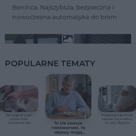
Beninca. Najszybsza, bezpieczna i
nowoczesna automatyka do bram
POPULARNE TEMATY
Ten sygnał z jelit
Przebieg ciąż może
może mieć
zapisać się w sercu
znaczenie dla
na lata. Ryzyko
To nie zawsze
zdrowia. Naukowcy
zgonu rośnie nawet
niestrawność. Te
wskazali zdrowy
3,3 razy
objawy mogą
zakres