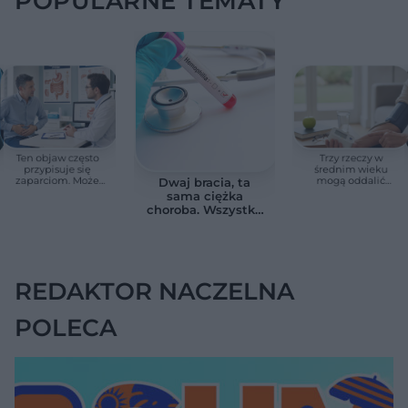
POPULARNE TEMATY
Ten objaw często
Trzy rzeczy w
przypisuje się
średnim wieku
zaparciom. Może
mogą oddalić
Dwaj bracia, ta
jednak wskazywać
demencję o prawie
sama ciężka
na chorobę jelita
13 lat. Naukowcy
choroba. Wszystko
wskazali kluczowe
zmieniają jedne
czynniki
urodziny
REDAKTOR NACZELNA
POLECA