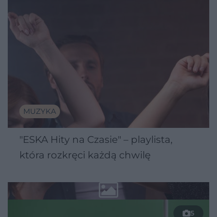
MUZYKA
"ESKA Hity na Czasie" – playlista,
która rozkręci każdą chwilę
5