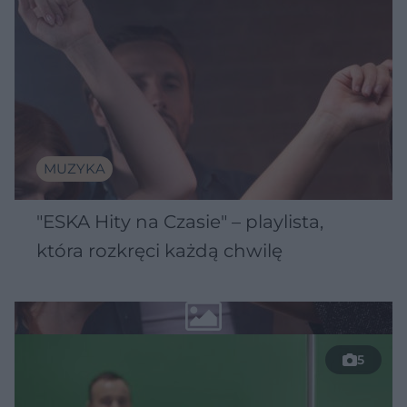
MUZYKA
"ESKA Hity na Czasie" – playlista,
która rozkręci każdą chwilę
5