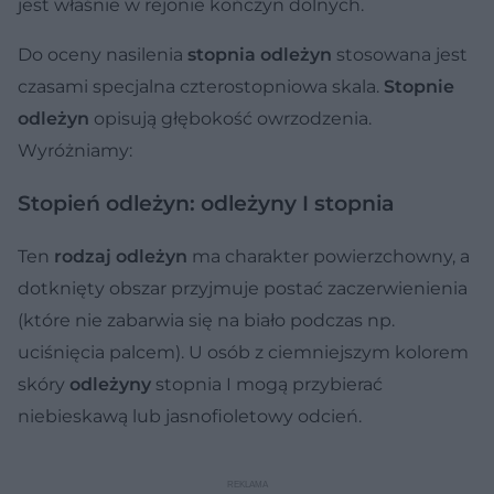
jest właśnie w rejonie kończyn dolnych.
Do oceny nasilenia
stopnia odleżyn
stosowana jest
czasami specjalna czterostopniowa skala.
Stopnie
odleżyn
opisują głębokość owrzodzenia.
Wyróżniamy:
Stopień odleżyn: odleżyny I stopnia
Ten
rodzaj odleżyn
ma charakter powierzchowny, a
dotknięty obszar przyjmuje postać zaczerwienienia
(które nie zabarwia się na biało podczas np.
uciśnięcia palcem). U osób z ciemniejszym kolorem
skóry
odleżyny
stopnia I mogą przybierać
niebieskawą lub jasnofioletowy odcień.