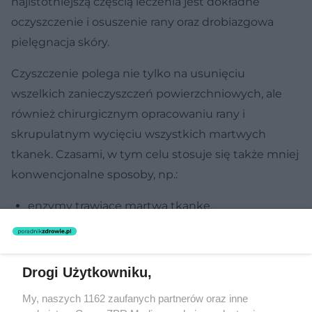
najistotniejszą częścią leczenia jest dokładne
oczyszczenie i osuszenie rany oraz drobiazgowa
pielęgnacja skóry.
Czyszczenie polega nie tylko na usunięciu
wszelkich zanieczyszczeń powierzchniowych, ale
również chirurgicznym opracowaniu rany i
skrupulatnym wycięciu wszystkich martwych
tkanek. Czasami, w tym celu stosuje się także mniej
konwencjonalne sposoby, np.:
enzymy trawiące martwą tkankę,
specjalne hodowle czerwi lub larw zjadających
wybiórczo jedynie obumarłe komórki,
ultradźwięki o niskiej częstotliwości,
Drogi Użytkowniku,
usuwanie martwicy za pomocą wiązki lasera.
My, naszych 1162 zaufanych partnerów oraz inne