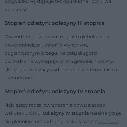
przypadku występuje też opuchlizna i dotkliwa
bolesność.
Stopień odleżyn: odleżyny III stopnia
Owrzodzenie uwidacznia się jako głęboka rana
przypominająca „krater” o wyraźnym,
odgraniczonym brzegu. Na całej długości
owrzodzenia występuje utrata głębokich warstw
skóry, jednak leżący pod nim mięsień i kość nie są
uszkodzone.
Stopień odleżyn: odleżyny IV stopnia
Najcięższy rodzaj owrzodzenia powstającego
wskutek ucisku.
Odleżyny IV stopnia
harakteryzuje
się głębokim uszkodzeniem skóry, wraz z
martwicą