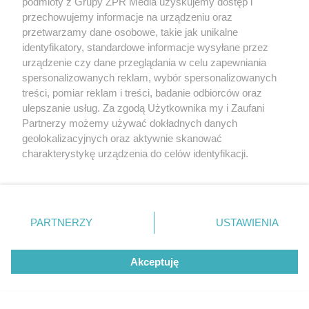
podmioty z Grupy ZPR Media uzyskujemy dostęp i
W procesie wspomagania gojenia się rany
przechowujemy informacje na urządzeniu oraz
stosowana jest cała gama stale unowocześnianych
przetwarzamy dane osobowe, takie jak unikalne
opatrunków medycznych, jak m.in.
identyfikatory, standardowe informacje wysyłane przez
urządzenie czy dane przeglądania w celu zapewniania
hydrokoloidowe - zawierające specjalny żel, który
spersonalizowanych reklam, wybór spersonalizowanych
treści, pomiar reklam i treści, badanie odbiorców oraz
wspomaga regenerację nowych komórek skóry
ulepszanie usług. Za zgodą Użytkownika my i Zaufani
w owrzodzeniu,
Partnerzy możemy używać dokładnych danych
alginianowe - wykonane z wodorostów morskich
geolokalizacyjnych oraz aktywnie skanować
charakterystykę urządzenia do celów identyfikacji.
zawierających sód i wapń, przyspieszające proces
Ponieważ cenimy Twoją prywatność, prosimy o zgodę na
gojenia,
korzystanie z tych technologii poprzez kliknięcie
z nanosrebrem - wykorzystujące antybakteryjne
„Akceptuję”. Zgoda jest dobrowolna i zawsze możesz ją
zmienić/wycofać klikając przycisk ustawień prywatności
właściwości srebra do czyszczenia zakażonych
PARTNERZY
USTAWIENIA
znajdujący się w lewym dolnym rogu strony
. Niektóre
ran.
rodzaje przetwarzania danych nie wymagają zgody
Akceptuję
użytkownika, ale masz prawo sprzeciwić się takiemu
przetwarzaniu. Preferencje będą miały zastosowanie tylko
na tej witrynie.