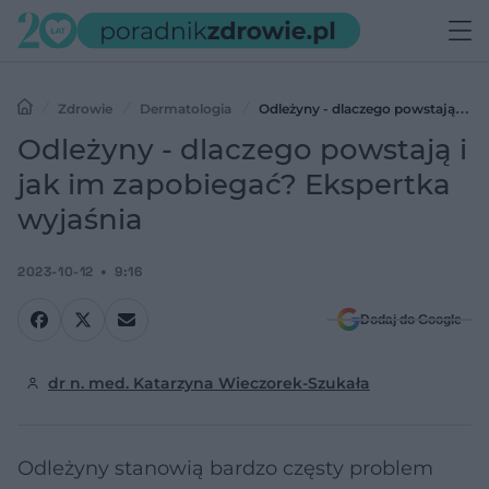
Zdrowie
Dermatologia
Odleżyny - dlaczego powstają i
jak im zapobiegać? Ekspertka wyjaśnia
Odleżyny - dlaczego powstają i
jak im zapobiegać? Ekspertka
wyjaśnia
2023-10-12
9:16
Dodaj do Google
dr n. med. Katarzyna Wieczorek-Szukała
Odleżyny stanowią bardzo częsty problem