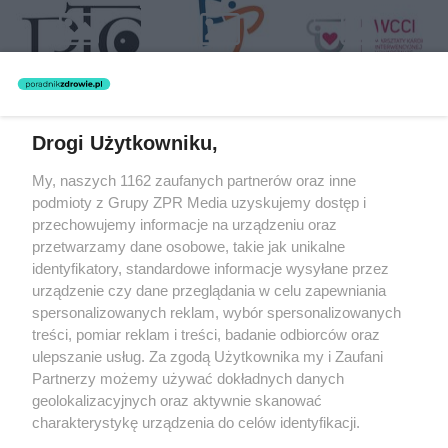
Drogi Użytkowniku,
Żaden utwór zamieszczony w serwisie nie może być powielany i
My, naszych 1162 zaufanych partnerów oraz inne
rozpowszechniany lub dalej rozpowszechniany w jakikolwiek sposób
podmioty z Grupy ZPR Media uzyskujemy dostęp i
(w tym także elektroniczny lub mechaniczny) na jakimkolwiek polu
eksploatacji w jakiejkolwiek formie, włącznie z umieszczaniem w
przechowujemy informacje na urządzeniu oraz
Internecie bez pisemnej zgody właściciela praw. Jakiekolwiek użycie
przetwarzamy dane osobowe, takie jak unikalne
lub wykorzystanie utworów w całości lub w części z naruszeniem
identyfikatory, standardowe informacje wysyłane przez
prawa, tzn. bez właściwej zgody, jest zabronione pod groźbą kary i
może być ścigane prawnie.
urządzenie czy dane przeglądania w celu zapewniania
spersonalizowanych reklam, wybór spersonalizowanych
treści, pomiar reklam i treści, badanie odbiorców oraz
ulepszanie usług. Za zgodą Użytkownika my i Zaufani
Partnerzy możemy używać dokładnych danych
geolokalizacyjnych oraz aktywnie skanować
charakterystykę urządzenia do celów identyfikacji.
O nas
Ponieważ cenimy Twoją prywatność, prosimy o zgodę na