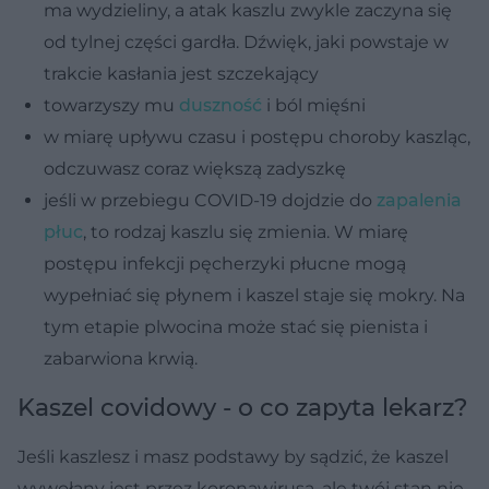
ma wydzieliny, a atak kaszlu zwykle zaczyna się
od tylnej części gardła. Dźwięk, jaki powstaje w
trakcie kasłania jest szczekający
towarzyszy mu
duszność
i ból mięśni
w miarę upływu czasu i postępu choroby kaszląc,
odczuwasz coraz większą zadyszkę
jeśli w przebiegu COVID-19 dojdzie do
zapalenia
płuc
, to rodzaj kaszlu się zmienia. W miarę
postępu infekcji pęcherzyki płucne mogą
wypełniać się płynem i kaszel staje się mokry. Na
tym etapie plwocina może stać się pienista i
zabarwiona krwią.
Kaszel covidowy - o co zapyta lekarz?
Jeśli kaszlesz i masz podstawy by sądzić, że kaszel
wywołany jest przez koronawirusa, ale twój stan nie