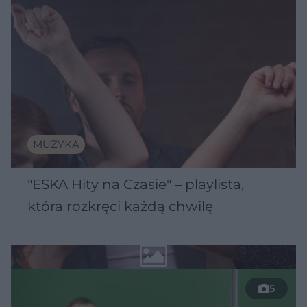
MUZYKA
"ESKA Hity na Czasie" – playlista,
która rozkręci każdą chwilę
5