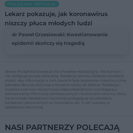
POLECANY ARTYKUŁ:
Lekarz pokazuje, jak koronawirus
niszczy płuca młodych ludzi
dr Paweł Grzesiowski: Kwestionowanie
epidemii skończy się tragedią
Serwis PoradnikZdrowie.pl ma charakter edukacyjny, nie stanowi i
nie zastępuje porady lekarskiej. Redakcja serwisu dokłada wszelkich
starań, aby informacje w nim zawarte były poprawne merytorycznie,
jednakże decyzja dotycząca leczenia należy do lekarza. Redakcja i
wydawca serwisu nie ponoszą odpowiedzialności wynikającej z
zastosowania informacji zamieszczonych na stronach serwisu, który
nie prowadzi działalności leczniczej polegającej na udzielaniu
świadczeń zdrowotnych w rozumieniu art. 3 ust 1 ustawy o
działalności leczniczej.
NASI PARTNERZY POLECAJĄ