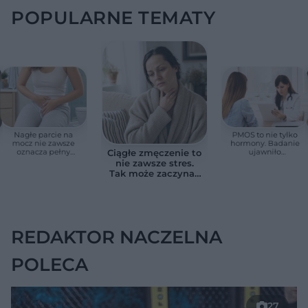
POPULARNE TEMATY
Nagłe parcie na
PMOS to nie tylko
mocz nie zawsze
hormony. Badanie
oznacza pełny
ujawniło
Ciągłe zmęczenie to
pęcherz. Czasem
zaskakujące
nie zawsze stres.
przyczyna jest
zagrożenie dla serca
Tak może zaczynać
poważniejsza
się niedoczynność
tarczycy
REDAKTOR NACZELNA
POLECA
27