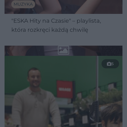
MUZYKA
"ESKA Hity na Czasie" – playlista,
która rozkręci każdą chwilę
5