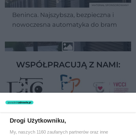
MATERIAŁ SPONSOROWANY
Beninca. Najszybsza, bezpieczna i
nowoczesna automatyka do bram
WSPÓŁPRACUJĄ Z NAMI:
Drogi Użytkowniku,
Żaden utwór zamieszczony w serwisie nie może być powielany i
My, naszych 1160 zaufanych partnerów oraz inne
rozpowszechniany lub dalej rozpowszechniany w jakikolwiek sposób