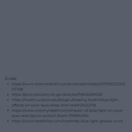
Źródła:
https://www.sciencedirect.com/science/article/pii/S07533322203
07708
https://pmc.ncbi.nlm.nih.gov/articles/PMC6288536/
https://health.ucdavis.edu/blog/cultivating-health/blue-light-
effects-on-your-eyes-sleep-and-health/2022/08
https://www.onlymyhealth.com/impact-of-blue-light-on-your-
eyes-and-tips-to-protect-them-1708934194
https://www.healthline.com/health/do-blue-light-glasses-work