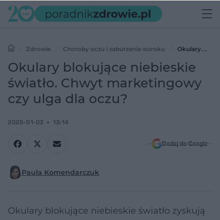
Zdrowie
Choroby oczu i zaburzenia wzroku
Okulary
blokujące niebieskie światło. Chwyt marketingowy czy ulga dla
Okulary blokujące niebieskie
oczu?
światło. Chwyt marketingowy
czy ulga dla oczu?
2025-01-03
13:14
Dodaj do Google
Paula Komendarczuk
Okulary blokujące niebieskie światło zyskują