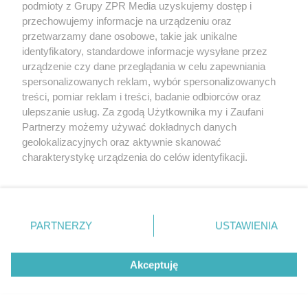
podmioty z Grupy ZPR Media uzyskujemy dostęp i
(w tym także elektroniczny lub mechaniczny) na jakimkolwiek polu
eksploatacji w jakiejkolwiek formie, włącznie z umieszczaniem w
przechowujemy informacje na urządzeniu oraz
Internecie bez pisemnej zgody właściciela praw. Jakiekolwiek użycie
przetwarzamy dane osobowe, takie jak unikalne
lub wykorzystanie utworów w całości lub w części z naruszeniem
identyfikatory, standardowe informacje wysyłane przez
prawa, tzn. bez właściwej zgody, jest zabronione pod groźbą kary i
może być ścigane prawnie.
urządzenie czy dane przeglądania w celu zapewniania
spersonalizowanych reklam, wybór spersonalizowanych
treści, pomiar reklam i treści, badanie odbiorców oraz
ulepszanie usług. Za zgodą Użytkownika my i Zaufani
Partnerzy możemy używać dokładnych danych
geolokalizacyjnych oraz aktywnie skanować
charakterystykę urządzenia do celów identyfikacji.
O nas
Ponieważ cenimy Twoją prywatność, prosimy o zgodę na
korzystanie z tych technologii poprzez kliknięcie
Informacje prawne
„Akceptuję”. Zgoda jest dobrowolna i zawsze możesz ją
zmienić/wycofać klikając przycisk ustawień prywatności
Nasze serwisy
PARTNERZY
USTAWIENIA
znajdujący się w lewym dolnym rogu strony
. Niektóre
© 2026 Grupa ZPR Media
rodzaje przetwarzania danych nie wymagają zgody
Akceptuję
użytkownika, ale masz prawo sprzeciwić się takiemu
przetwarzaniu. Preferencje będą miały zastosowanie tylko
na tej witrynie.