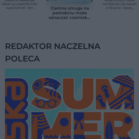
Lekarze wskazują
Witamina D może
idealną częstotliwość
wchłaniać się nawet
wypróżnień. Ten
o 50 proc. lepiej.
Ciemna smuga na
zakres wspiera
Wystarczy połączyć
paznokciu może
zdrowie jelit i całego
ją z jednym
oznaczać czerniaka.
organizmu
składnikiem
Bob Marley
zlekceważył ten
objaw
REDAKTOR NACZELNA
POLECA