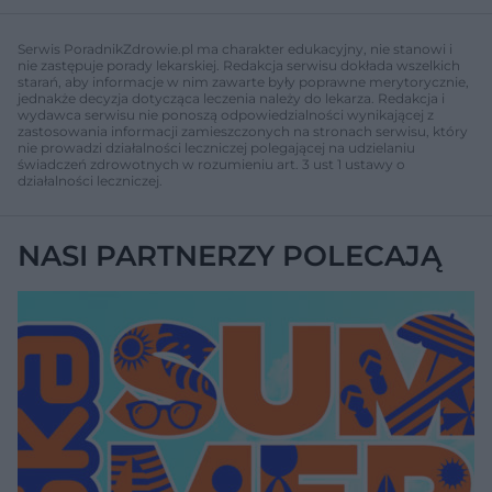
Serwis PoradnikZdrowie.pl ma charakter edukacyjny, nie stanowi i
nie zastępuje porady lekarskiej. Redakcja serwisu dokłada wszelkich
starań, aby informacje w nim zawarte były poprawne merytorycznie,
jednakże decyzja dotycząca leczenia należy do lekarza. Redakcja i
wydawca serwisu nie ponoszą odpowiedzialności wynikającej z
zastosowania informacji zamieszczonych na stronach serwisu, który
nie prowadzi działalności leczniczej polegającej na udzielaniu
świadczeń zdrowotnych w rozumieniu art. 3 ust 1 ustawy o
działalności leczniczej.
NASI PARTNERZY POLECAJĄ