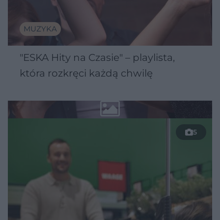
MUZYKA
"ESKA Hity na Czasie" – playlista,
która rozkręci każdą chwilę
5