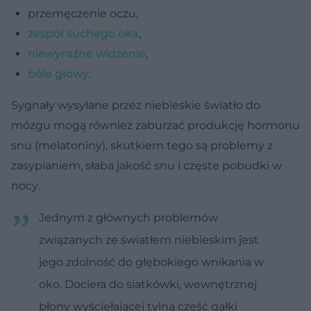
przemęczenie oczu,
zespół suchego oka
,
niewyraźne widzenie
,
bóle głowy
.
Sygnały wysyłane przez niebieskie światło do
mózgu mogą również zaburzać produkcję hormonu
snu (melatoniny), skutkiem tego są problemy z
zasypianiem, słaba jakość snu i częste pobudki w
nocy.
Jednym z głównych problemów
związanych ze światłem niebieskim jest
jego zdolność do głębokiego wnikania w
oko. Dociera do siatkówki, wewnętrznej
błony wyściełającej tylną część gałki