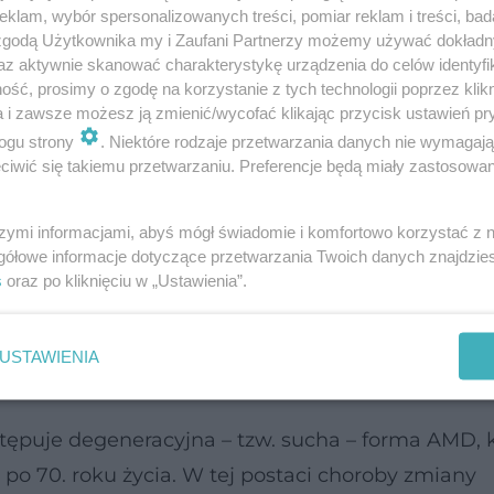
ci siatkówki, w miejscu, w którym koncentrują się
klam, wybór spersonalizowanych treści, pomiar reklam i treści, bad
 zgodą Użytkownika my i Zaufani Partnerzy możemy używać dokład
iększe skupisko fotoreceptorów – komórek światło
az aktywnie skanować charakterystykę urządzenia do celów identyfi
razu, dostrzeganie szczegółów i barw.
ść, prosimy o zgodę na korzystanie z tych technologii poprzez klikn
a i zawsze możesz ją zmienić/wycofać klikając przycisk ustawień pr
ogu strony
. Niektóre rodzaje przetwarzania danych nie wymagaj
kcjonować, coraz trudniej czytać, pisać, prowadzi
iwić się takiemu przetwarzaniu. Preferencje będą miały zastosowanie
chodzi do funkcjonalnej ślepoty. Dotknięte n
idzenie, ale centrum pola widzenia jest ciemną
szymi informacjami, abyś mógł świadomie i komfortowo korzystać z
ności i ogranicza samodzielność.
gółowe informacje dotyczące przetwarzania Twoich danych znajdzi
s
oraz po kliknięciu w „Ustawienia”.
ienia plamki żółtej
USTAWIENIA
 sucha i mokra
tępuje degeneracyjna – tzw. sucha – forma AMD, 
 po 70. roku życia. W tej postaci choroby zmiany