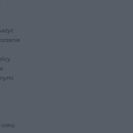
e
ważyć
worzenie
licy
re
lnymi
 żółtej