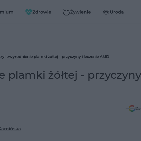
emium
Zdrowie
Żywienie
Uroda
zyli zwyrodnienie plamki żółtej - przyczyny i leczenie AMD
 plamki żółtej - przyczyny
Do
Kamińska