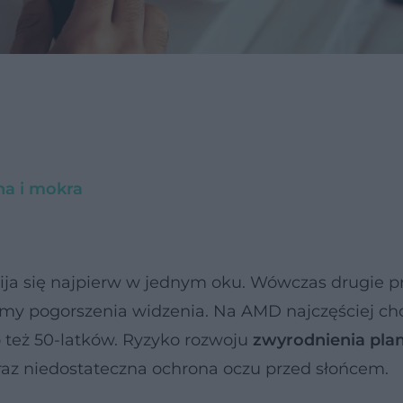
ha i mokra
ija się najpierw w jednym oku. Wówczas drugie p
amy pogorszenia widzenia. Na AMD najczęściej ch
 też 50-latków. Ryzyko rozwoju
zwyrodnienia plam
oraz niedostateczna ochrona oczu przed słońcem.