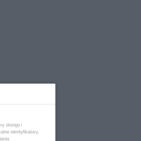
y dostęp i
lne identyfikatory,
iania