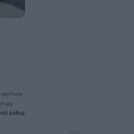
rzejmuje
orują
ki żółtej