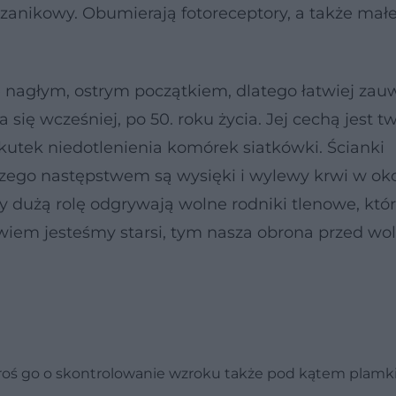
zanikowy. Obumierają fotoreceptory, a także mał
 nagłym, ostrym początkiem, dlatego łatwiej zau
ię wcześniej, po 50. roku życia. Jej cechą jest t
utek niedotlenienia komórek siatkówki. Ścianki
czego następstwem są wysięki i wylewy krwi w oko
y dużą rolę odgrywają wolne rodniki tlenowe, któ
owiem jesteśmy starsi, tym nasza obrona przed wo
proś go o skontrolowanie wzroku także pod kątem plamki