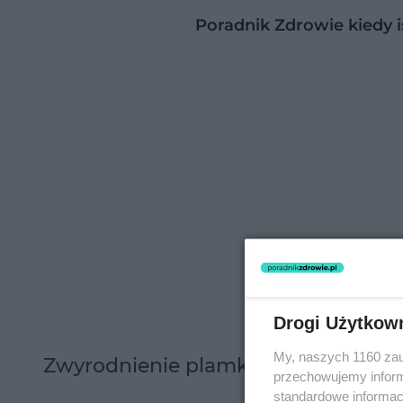
Poradnik Zdrowie kiedy i
Drogi Użytkow
My, naszych 1160 zau
Zwyrodnienie plamki żółtej - przycz
przechowujemy informa
standardowe informac