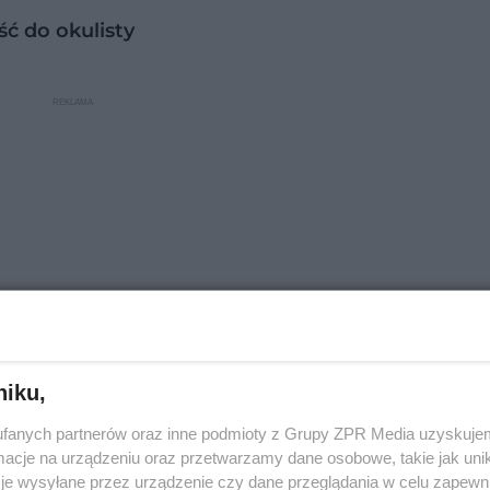
ść do okulisty
niku,
fanych partnerów oraz inne podmioty z Grupy ZPR Media uzyskujem
yny
cje na urządzeniu oraz przetwarzamy dane osobowe, takie jak unika
je wysyłane przez urządzenie czy dane przeglądania w celu zapewn