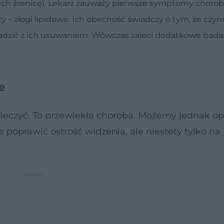
ych źrenicę). Lekarz zauważy pierwsze symptomy chorob
zy – złogi lipidowe. Ich obecność świadczy o tym, że czy
oradzić z ich usuwaniem. Wówczas zaleci dodatkowe badan
e
yleczyć. To przewlekła choroba. Możemy jednak op
poprawić ostrość widzenia, ale niestety tylko na 