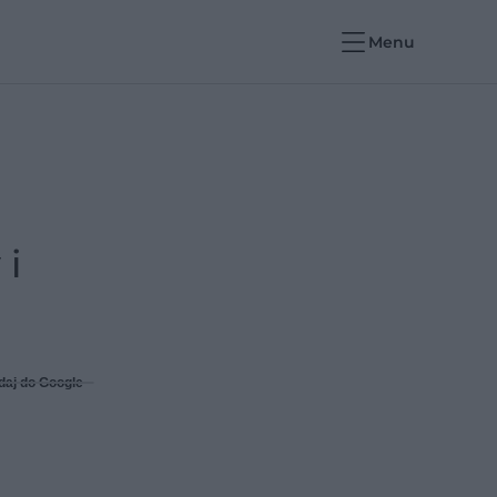
Menu
 i
daj do Google