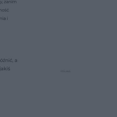
y, zanim
nność
ia i
óźnić, a
jakiś