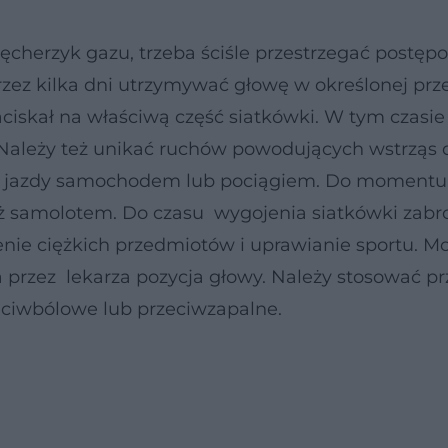
 pęcherzyk gazu, trzeba ściśle przestrzegać postę
przez kilka dni utrzymywać głowę w określonej prz
naciskał na właściwą część siatkówki. W tym czasie
Należy też unikać ruchów powodujących wstrząs 
zas jazdy samochodem lub pociągiem. Do momentu
óż samolotem. Do czasu wygojenia siatkówki zabr
szenie ciężkich przedmiotów i uprawianie sportu. M
na przez lekarza pozycja głowy. Należy stosować p
zeciwbólowe lub przeciwzapalne.