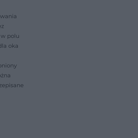
powania
ez
 w polu
dla oka
oniony
ożna
rzepisane