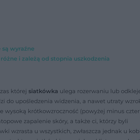
e są wyraźne
 różne i zależą od stopnia uszkodzenia
zas której
siatkówka
ulega rozerwaniu lub odklej
zi do upośledzenia widzenia, a nawet utraty wzro
ce wysoką krótkowzroczność (powyżej minus czte
atopowe zapalenie skóry, a także ci, którzy byli
ki wzrasta u wszystkich, zwłaszcza jednak u kobi