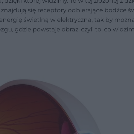
 dzięki której widzimy. To w tej złożonej z dzi
znajdują się receptory odbierające bodźce ś
 energię świetlną w elektryczną, tak by możn
u, gdzie powstaje obraz, czyli to, co widzim