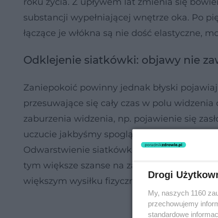
roku życia. Z upływem lat zmienia się bowiem
substancji wypełniającej wnętrze oka. Po pięć
łączące je włókna są nie dość elastyczne, 
Odklejenie siatkówki: objawy nie z
Zaniepokoić powinny jednak błyski pojawiają
przesuwające się cały czas w polu widzenia 
zaburzenia widzenia, np. pojawienie się zasł
uczucie jakbyśmy spoglądali przez firankę. T
Odwarstwienie siatkówki w okulistyce to tak
tym większe szanse na zaradzenie sytuacji.
Drogi Użytkow
większym wysiłku fizycznym, schylaniu, pod
My, naszych 1160 zau
przechowujemy informa
standardowe informac