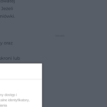
towatej
 Jeżeli
niówki.
y oraz
skroni lub
listą.
 leczenie
 po
y dostęp i
lne identyfikatory,
iania