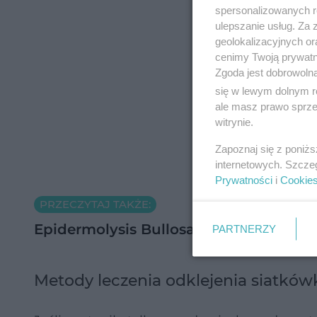
spersonalizowanych re
ulepszanie usług. Za
geolokalizacyjnych or
cenimy Twoją prywatno
Zgoda jest dobrowoln
się w lewym dolnym r
ale masz prawo sprzec
witrynie.
Zapoznaj się z poniż
internetowych. Szcze
Prywatności
i
Cookie
PRZECZYTAJ TAKŻE:
Epidermolysis Bullosa - pęcherzowe od
PARTNERZY
Metody leczenia odklejenia siatkówk