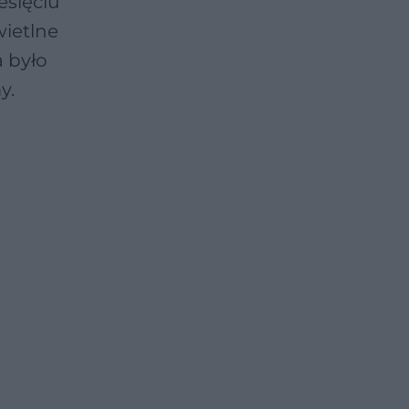
esięciu
wietlne
a było
y.