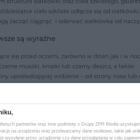
 struktura siatkówki oraz ciała szklistego, galare
dziesiątce ciało szkliste odłącza się od siatkówki.
mogą zacząć ciągnąć i oderwać siatkówkę od naczy
awsze są wyraźne
ce się przed oczami, zarówno w dzień jak i w noc
czarne muszki, kropki lub czarny deszcz, a także
ony upośledzającej widzenie – od strony nosa lub 
rzeba wtedy jak najszybciej skontaktować się z oku
, jak zawał w kardiologii. Im szybciej podejmiemy
 Do odwarstwienia siatkówki dochodzi najczęściej
niku,
noszeniu ciężkich przedmiotów, lub urazu.
fanych partnerów oraz inne podmioty z Grupy ZPR Media uzyskujem
cje na urządzeniu oraz przetwarzamy dane osobowe, takie jak unika
je wysyłane przez urządzenie czy dane przeglądania w celu zapewn