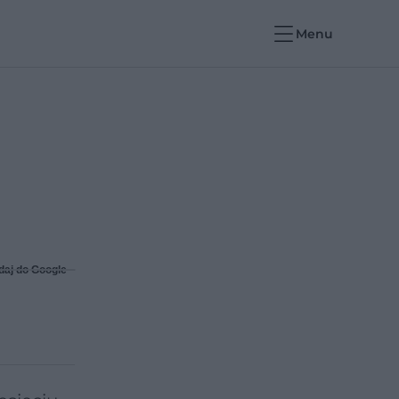
Menu
daj do Google