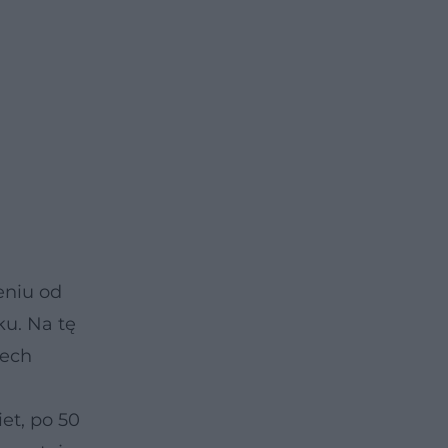
eniu od
ku. Na tę
rech
et, po 50