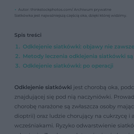
Autor: thinkstockphotos.com/ Archiwum prywatne
Siatkówka jest najważniejszą częścią oka, dzięki której widzimy.
Spis treści
Odklejenie siatkówki: objawy nie zawsz
Metody leczenia odklejenia siatkówki są
Odklejenie siatkówki: po operacji
Odklejenie siatkówki
jest chorobą oka, podc
znajdującej się pod nią naczyniówki. Prowad
chorobę narażone są zwłaszcza osoby mają
dioptrii) oraz ludzie chorujący na cukrzycę i 
wcześniakami. Ryzyko odwarstwienie siatków