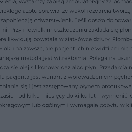
stwienia, wystarczy zabieg ambulatoryjny za pomoc
 ciekłego azotu sprawia, że wokół rozdarcia tworzą 
 i zapobiegają odwarstwieniu.Jeśli doszło do odwa
mi. Przy niewielkim uszkodzeniu zakłada się plo
óre likwidują powstałe w siatkówce dziury. Plomb
oku na zawsze, ale pacjent ich nie widzi ani nie c
iejszą metodą jest witrektomia. Polega na usuni
za się olej silikonowy, gaz albo płyn. Przedarcia 
 dla pacjenta jest wariant z wprowadzeniem pęche
 wchłania się i jest zastępowany płynem produko
asie - od kilku miesięcy do kilku lat – wymienić.
dokręgowym lub ogólnym i wymagają pobytu w kl