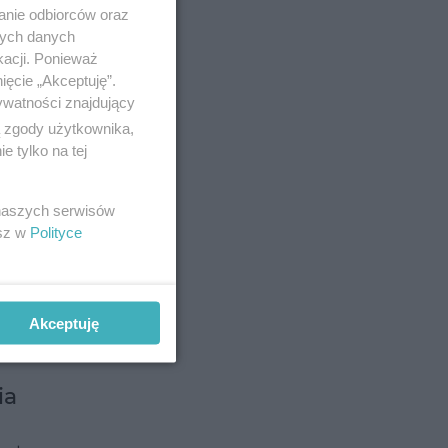
anie odbiorców oraz
nych danych
kacji. Ponieważ
ięcie „Akceptuję”.
ywatności znajdujący
ą zgody użytkownika,
 tylko na tej
 naszych serwisów
esz w
Polityce
Akceptuję
ia