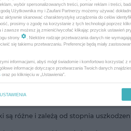
klam, wybór spersonalizowanych treści, pomiar reklam i treści, bad
 zgodą Użytkownika my i Zaufani Partnerzy możemy używać dokład
az aktywnie skanować charakterystykę urządzenia do celów identyfi
ść, prosimy o zgodę na korzystanie z tych technologii poprzez klikn
a i zawsze możesz ją zmienić/wycofać klikając przycisk ustawień pr
ogu strony
. Niektóre rodzaje przetwarzania danych nie wymagaj
iwić się takiemu przetwarzaniu. Preferencje będą miały zastosowanie
szymi informacjami, abyś mógł świadomie i komfortowo korzystać z
gółowe informacje dotyczące przetwarzania Twoich danych znajdzi
s
oraz po kliknięciu w „Ustawienia”.
dzielanie się naskórka
USTAWIENIA
i są różne i zależą od stopnia uszkodzen