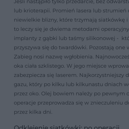
Jeśli nastąpiło tylko przedarcie, bez odwar
lub krioterapii. Promień lasera lub strumień
niewielkie blizny, które trzymają siatkówkę
to leczy się je dwiema metodami operacyjny
implanty z gąbki lub taśmy silikonowej - kt
przyszywa się do twardówki. Pozostają one w 
Zabieg nosi nazwę wgłobienia. Najnowocześn
oka ciała szklistego. W jego miejsce wprowad
zabezpiecza się laserem. Najkorzystniejszy
gazu, który po kilku lub kilkunastu dniach
przez oko. Olej bowiem należy po pewnym cz
operacje przeprowadza się w znieczuleniu 
przez kilka dni.
Odklejenie siatkówki: po operacji