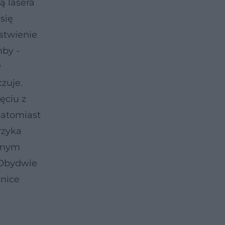
ą lasera
się
rstwienie
mby -
y
zuje.
ęciu z
natomiast
rzyka
wanym
 Obydwie
inice