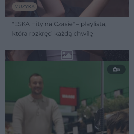
MUZYKA
"ESKA Hity na Czasie" – playlista,
która rozkręci każdą chwilę
5