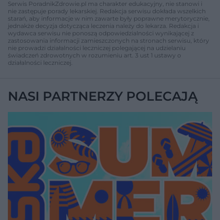
Serwis PoradnikZdrowie.pl ma charakter edukacyjny, nie stanowi i
nie zastępuje porady lekarskiej. Redakcja serwisu dokłada wszelkich
starań, aby informacje w nim zawarte były poprawne merytorycznie,
jednakże decyzja dotycząca leczenia należy do lekarza. Redakcja i
wydawca serwisu nie ponoszą odpowiedzialności wynikającej z
zastosowania informacji zamieszczonych na stronach serwisu, który
nie prowadzi działalności leczniczej polegającej na udzielaniu
świadczeń zdrowotnych w rozumieniu art. 3 ust 1 ustawy o
działalności leczniczej.
NASI PARTNERZY POLECAJĄ