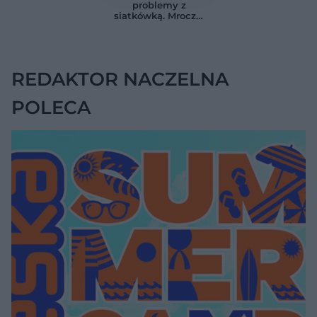
Wdowi garb można
Ten sygnał zmienia
problemy z
zmniejszyć
sytuację.
siatkówką. Mroczki
przed oczami
bywają pierwszym
sygnałem
REDAKTOR NACZELNA
POLECA