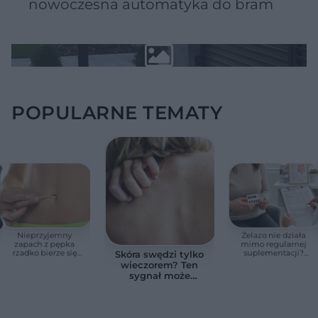
nowoczesna automatyka do bram
POPULARNE TEMATY
Nieprzyjemny
Żelazo nie działa
zapach z pępka
mimo regularnej
rzadko bierze się
suplementacji?
Skóra swędzi tylko
znikąd. Jeden objaw
Przyczyna może
wieczorem? Ten
zmienia wszystko
ukrywać się w
sygnał może
jelitach
wskazywać na
chorobę, która długo
nie daje objawów