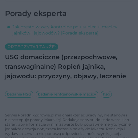
Porady eksperta
Jak często wizyty kontrolne po usunięciu macicy,
jajników i jajowodów? [Porada eksperta]
PRZECZYTAJ TAKŻE:
USG domaciczne (przezpochwowe,
transwaginalne)
Ropień jajnika,
jajowodu: przyczyny, objawy, leczenie
badanie HSG
badanie rentgenowskie macicy
hsg
Serwis PoradnikZdrowie.pl ma charakter edukacyjny, nie stanowi i
nie zastępuje porady lekarskiej. Redakcja serwisu dokłada wszelkich
starań, aby informacje w nim zawarte były poprawne merytorycznie,
jednakże decyzja dotycząca leczenia należy do lekarza. Redakcja i
wydawca serwisu nie ponoszą odpowiedzialności wynikającej z