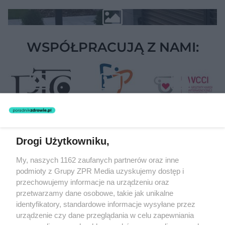
WSPÓŁPRACUJĄ Z NAMI:
Drogi Użytkowniku,
Żaden utwór zamieszczony w serwisie nie może być powielany i
My, naszych 1162 zaufanych partnerów oraz inne
rozpowszechniany lub dalej rozpowszechniany w jakikolwiek sposób
(w tym także elektroniczny lub mechaniczny) na jakimkolwiek polu
podmioty z Grupy ZPR Media uzyskujemy dostęp i
eksploatacji w jakiejkolwiek formie, włącznie z umieszczaniem w
przechowujemy informacje na urządzeniu oraz
Internecie bez pisemnej zgody właściciela praw. Jakiekolwiek użycie
przetwarzamy dane osobowe, takie jak unikalne
lub wykorzystanie utworów w całości lub w części z naruszeniem
prawa, tzn. bez właściwej zgody, jest zabronione pod groźbą kary i
identyfikatory, standardowe informacje wysyłane przez
może być ścigane prawnie.
urządzenie czy dane przeglądania w celu zapewniania