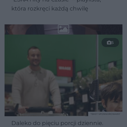
która rozkręci każdą chwilę
5
TEKST SPONSOROWANY
Daleko do pięciu porcji dziennie.