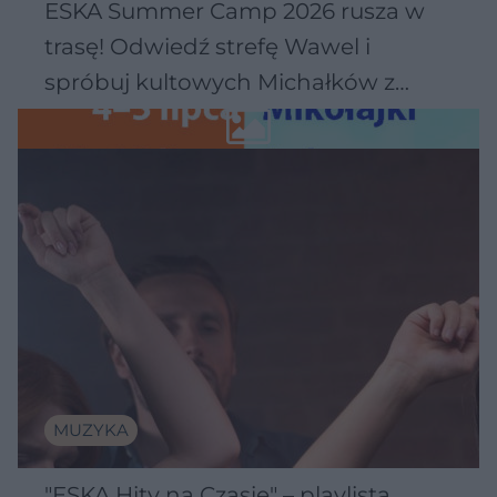
ESKA Summer Camp 2026 rusza w
trasę! Odwiedź strefę Wawel i
spróbuj kultowych Michałków z
Wawelu
MUZYKA
"ESKA Hity na Czasie" – playlista,