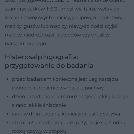
drożność jajowodów oraz ich kształt a także ocenić
stan przydatków. HSG umożliwia także wykrycie
zmian rozwojowych macicy, polipów, niedorozwoju
macicy, guzów lub macicy, niewydolności szyjki
macicy, niedrożności jajowodów czy gruźlicy
narządu rodnego.
Histerosalpingografia:
przygotowanie do badania
przed badaniem konieczne jest usg narządu
rodnego i zrobienie wymazu z pochwy
dzień przed badaniem można zjeść lekką kolację,
a rano lekkie śniadanie
rano w dniu badania konieczna jest lewatywa
20 minut przed badaniem przyjmuje się środek
rozkurczowy w czopku