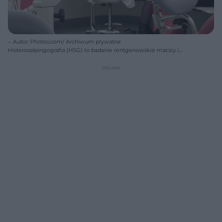
Autor: Photos.com/ Archiwum prywatne
Histerosalpingografia (HSG) to badanie rentgenowskie macicy i
jajowodów, które służy ocenie budowy i kształtu jamy macicy,
drożności jajowodów oraz stanu błony śluzowej macicy. Jak przebiega
HSG? Czy histerosalpingografia boli?