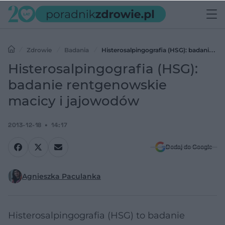
Zdrowie
Badania
Histerosalpingografia (HSG): badanie
rentgenowskie macicy i jajowodów
Histerosalpingografia (HSG):
badanie rentgenowskie
macicy i jajowodów
2013-12-18
14:17
Dodaj do Google
Agnieszka Paculanka
Histerosalpingografia (HSG) to badanie