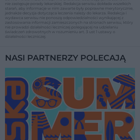
nie zastępuje porady lekarskiej. Redakcja serwisu dokłada wszelkich
starań, aby informacje w nim zawarte były poprawne merytorycznie,
jednakże decyzja dotycząca leczenia należy do lekarza. Redakcja i
wydawca serwisu nie ponoszą odpowiedzialności wynikającej z
zastosowania informacji zamieszczonych na stronach serwisu, który
nie prowadzi działalności leczniczej polegającej na udzielaniu
świadczeń zdrowotnych w rozumieniu art. 3 ust 1 ustawy o
działalności leczniczej.
NASI PARTNERZY POLECAJĄ