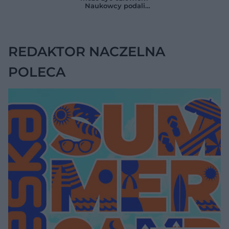
trzustki
Naukowcy podali
zaskakującą liczbę
REDAKTOR NACZELNA
POLECA