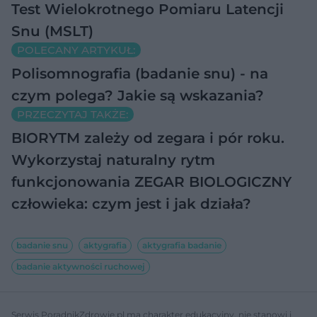
Test Wielokrotnego Pomiaru Latencji
Snu (MSLT)
POLECANY ARTYKUŁ:
Polisomnografia (badanie snu) - na
czym polega? Jakie są wskazania?
PRZECZYTAJ TAKŻE:
BIORYTM zależy od zegara i pór roku.
Wykorzystaj naturalny rytm
funkcjonowania
ZEGAR BIOLOGICZNY
człowieka: czym jest i jak działa?
badanie snu
aktygrafia
aktygrafia badanie
badanie aktywności ruchowej
Serwis PoradnikZdrowie.pl ma charakter edukacyjny, nie stanowi i