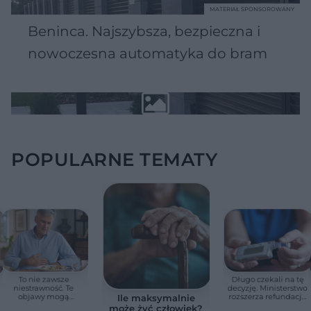
MATERIAŁ SPONSOROWANY
Beninca. Najszybsza, bezpieczna i
nowoczesna automatyka do bram
POPULARNE TEMATY
To nie zawsze
Długo czekali na tę
niestrawność. Te
decyzję. Ministerstwo
objawy mogą
rozszerza refundację
Ile maksymalnie
wskazywać na raka
pomp insulinowych
może żyć człowiek?