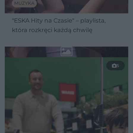
MUZYKA
"ESKA Hity na Czasie" – playlista,
która rozkręci każdą chwilę
5