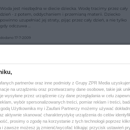
Woda jest niezbędna w diecie dziecka. Wodę tracimy przez cały
dzień - z potem, oddychaniem i przemianą materii. Dziecko
powinno uzupełniać jej straty, pijąc przez cały dzień, a nie tylko
gdy odczuwa …
dodano 17-7-2009
CHOROBY SERCA coraz częściej zagrażają
niku,
młodym ludziom
fanych partnerów oraz inne podmioty z Grupy ZPR Media uzyskujem
cje na urządzeniu oraz przetwarzamy dane osobowe, takie jak unika
Choroby serca coraz częściej występują u osób młodych. Wśród
je wysyłane przez urządzenie czy dane przeglądania w celu zapewn
dzieci i młodzieży narasta problem zaburzeń lipidowych,
nadciśnienia i nadwagi, które w przyszłości mogą skutkować
klam, wybór spersonalizowanych treści, pomiar reklam i treści, bad
niebezpiecznymi dla zdr…
 zgodą Użytkownika my i Zaufani Partnerzy możemy używać dokład
az aktywnie skanować charakterystykę urządzenia do celów identyfi
dodano 1-12-2008
ść, prosimy o zgodę na korzystanie z tych technologii poprzez klikn
a i zawsze możesz ją zmienić/wycofać klikając przycisk ustawień pr