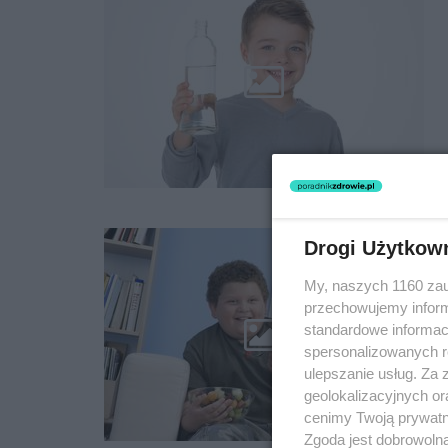
Drogi Użytkow
My, naszych 1160 zau
przechowujemy informa
standardowe informac
spersonalizowanych re
ulepszanie usług. Za
geolokalizacyjnych or
cenimy Twoją prywatno
Zgoda jest dobrowoln