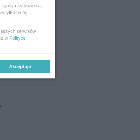
ą zgody użytkownika,
 tylko na tej
 naszych serwisów
esz w
Polityce
Akceptuję
e