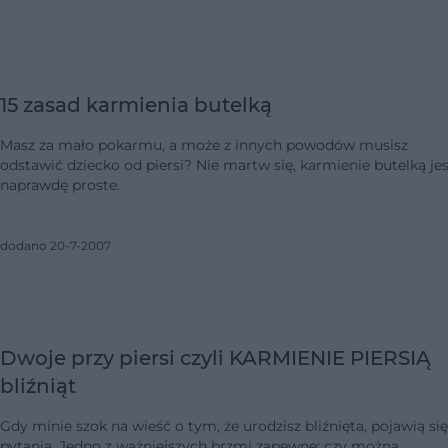
15 zasad karmienia butelką
Masz za mało pokarmu, a może z innych powodów musisz
odstawić dziecko od piersi? Nie martw się, karmienie butelką jes
naprawdę proste.
dodano 20-7-2007
Dwoje przy piersi czyli KARMIENIE PIERSIĄ
bliźniąt
Gdy minie szok na wieść o tym, że urodzisz bliźnięta, pojawią się
pytania. Jedno z ważniejszych brzmi zapewne: czy można