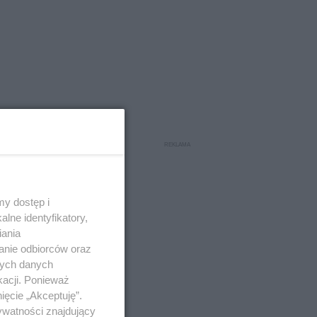
y dostęp i
lne identyfikatory,
iania
anie odbiorców oraz
nych danych
kacji. Ponieważ
ięcie „Akceptuję”.
ywatności znajdujący