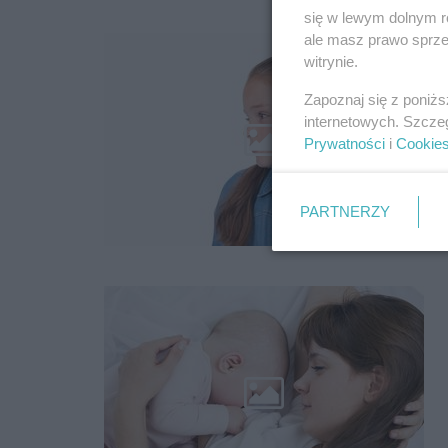
się w lewym dolnym r
ale masz prawo sprzec
witrynie.
Zapoznaj się z poniż
internetowych. Szcze
Prywatności
i
Cookie
PARTNERZY