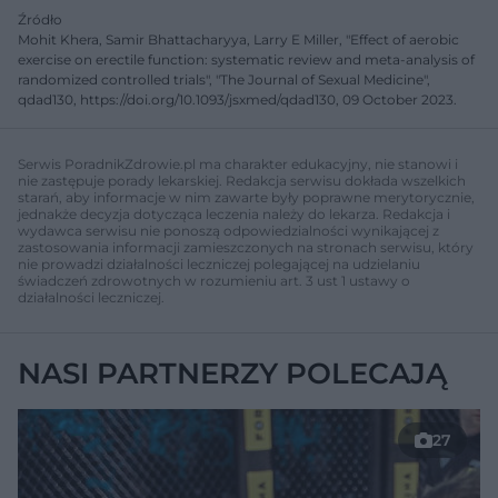
Źródło
Mohit Khera, Samir Bhattacharyya, Larry E Miller, "Effect of aerobic
exercise on erectile function: systematic review and meta-analysis of
randomized controlled trials", "The Journal of Sexual Medicine",
qdad130, https://doi.org/10.1093/jsxmed/qdad130, 09 October 2023.
Serwis PoradnikZdrowie.pl ma charakter edukacyjny, nie stanowi i
nie zastępuje porady lekarskiej. Redakcja serwisu dokłada wszelkich
starań, aby informacje w nim zawarte były poprawne merytorycznie,
jednakże decyzja dotycząca leczenia należy do lekarza. Redakcja i
wydawca serwisu nie ponoszą odpowiedzialności wynikającej z
zastosowania informacji zamieszczonych na stronach serwisu, który
nie prowadzi działalności leczniczej polegającej na udzielaniu
świadczeń zdrowotnych w rozumieniu art. 3 ust 1 ustawy o
działalności leczniczej.
NASI PARTNERZY POLECAJĄ
27