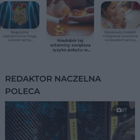
Regularne
Naukowcy znaleźli
wypróżnienia mogą
nietypowe ćwiczenie
zależeć od tej
na bezdech senny.
Niedobór tej
witaminy. Odkrycie
Efekty zaskoczyły
witaminy zwiększa
zaskoczyło
badaczy
ryzyko pobytu w
naukowców
szpitalu. Badanie
objęło 36 tys. osób
REDAKTOR NACZELNA
POLECA
27