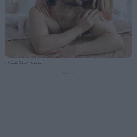
Autor: Getty Images