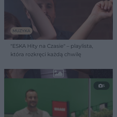
MUZYKA
"ESKA Hity na Czasie" – playlista,
która rozkręci każdą chwilę
5