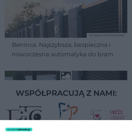
MATERIAŁ SPONSOROWANY
Beninca. Najszybsza, bezpieczna i
nowoczesna automatyka do bram
WSPÓŁPRACUJĄ Z NAMI: