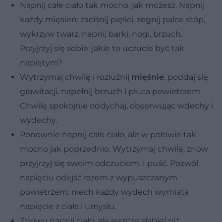
Napnij całe ciało tak mocno, jak możesz. Napnij
każdy mięsień: zaciśnij pięści, zegnij palce stóp,
wykrzyw twarz, napnij barki, nogi, brzuch.
Przyjrzyj się sobie: jakie to uczucie być tak
napiętym?
Wytrzymaj chwilę i rozluźnij
mięśnie
, poddaj się
grawitacji, napełnij brzuch i płuca powietrzem.
Chwilę spokojnie oddychaj, obserwując wdechy i
wydechy.
Ponownie napnij całe ciało, ale w połowie tak
mocno jak poprzednio. Wytrzymaj chwilę, znów
przyjrzyj się swoim odczuciom. I puść. Pozwól
napięciu odejść razem z wypuszczanym
powietrzem: niech każdy wydech wymiata
napięcie z ciała i umysłu.
Znowu napnij ciało, ale jeszcze słabiej niż