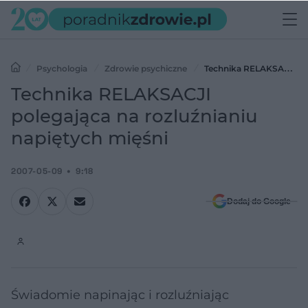
Psychologia
Zdrowie psychiczne
Technika RELAKSACJI
polegająca na rozluźnianiu napiętych mięśni
Technika RELAKSACJI
polegająca na rozluźnianiu
napiętych mięśni
2007-05-09
9:18
Dodaj do Google
Świadomie napinając i rozluźniając