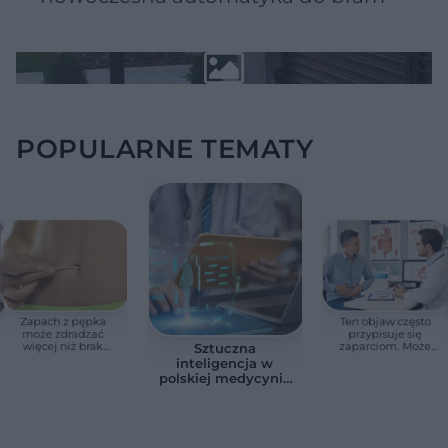
POPULARNE TEMATY
Zapach z pępka
Ten objaw często
może zdradzać
przypisuje się
więcej niż brak
zaparciom. Może
Sztuczna
higieny. Te objawy
jednak wskazywać
inteligencja w
wymagają
na chorobę jelita
polskiej medycynie
konsultacji lekarskiej
już nie jest
zapowiedzią. Sześć
przykładów z
gabinetów i szpitali