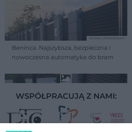
MATERIAŁ SPONSOROWANY
Beninca. Najszybsza, bezpieczna i
nowoczesna automatyka do bram
WSPÓŁPRACUJĄ Z NAMI: