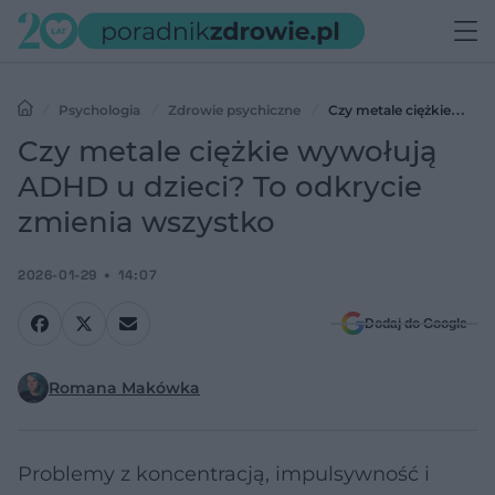
Psychologia
Zdrowie psychiczne
Czy metale ciężkie
wywołują ADHD u dzieci? To odkrycie zmienia wszystko
Czy metale ciężkie wywołują
ADHD u dzieci? To odkrycie
zmienia wszystko
2026-01-29
14:07
Dodaj do Google
Romana Makówka
Problemy z koncentracją, impulsywność i