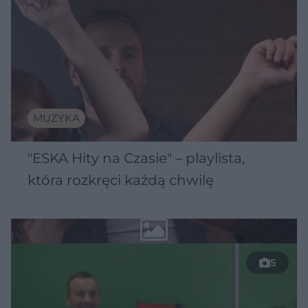
MUZYKA
"ESKA Hity na Czasie" – playlista,
która rozkręci każdą chwilę
5