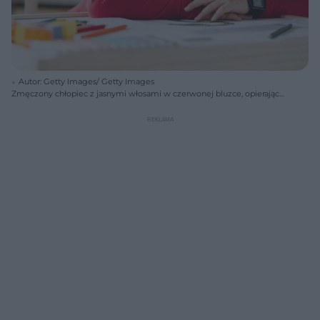
Autor: Getty Images/ Getty Images
Zmęczony chłopiec z jasnymi włosami w czerwonej bluzce, opierający
głowę na rękach, patrzy wprost na widza, leżąc na drewnianym biurku.
Przed nim leżą kredki i rysunki. Zdjęcie symbolizuje problemy z
koncentracją u dzieci, o których można przeczytać na portalu Poradnik
Zdrowie.