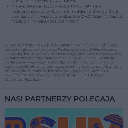
(2025), DOI: 10.1177/10870547251315276
Sharanpreet Kaur i in., Exposure to heavy metals and
neuropsychological performance in children with and without
attention deficit hyperactivity disorder (ADHD), Scientific Reports
(2025), DOI: 10.1038/s41598-025-24319-7
Serwis PoradnikZdrowie.pl ma charakter edukacyjny, nie stanowi i
nie zastępuje porady lekarskiej. Redakcja serwisu dokłada wszelkich
starań, aby informacje w nim zawarte były poprawne merytorycznie,
jednakże decyzja dotycząca leczenia należy do lekarza. Redakcja i
wydawca serwisu nie ponoszą odpowiedzialności wynikającej z
zastosowania informacji zamieszczonych na stronach serwisu, który
nie prowadzi działalności leczniczej polegającej na udzielaniu
świadczeń zdrowotnych w rozumieniu art. 3 ust 1 ustawy o
działalności leczniczej.
NASI PARTNERZY POLECAJĄ