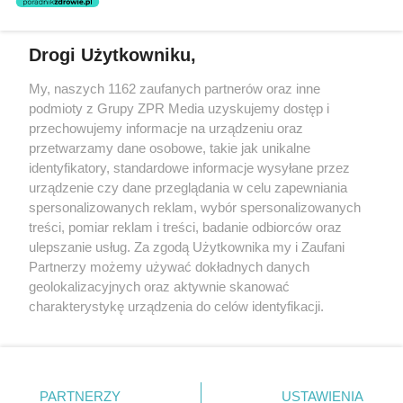
Drogi Użytkowniku,
Żaden utwór zamieszczony w serwisie nie może być powielany i
My, naszych 1162 zaufanych partnerów oraz inne
rozpowszechniany lub dalej rozpowszechniany w jakikolwiek sposób
podmioty z Grupy ZPR Media uzyskujemy dostęp i
(w tym także elektroniczny lub mechaniczny) na jakimkolwiek polu
eksploatacji w jakiejkolwiek formie, włącznie z umieszczaniem w
przechowujemy informacje na urządzeniu oraz
Internecie bez pisemnej zgody właściciela praw. Jakiekolwiek użycie
przetwarzamy dane osobowe, takie jak unikalne
lub wykorzystanie utworów w całości lub w części z naruszeniem
identyfikatory, standardowe informacje wysyłane przez
prawa, tzn. bez właściwej zgody, jest zabronione pod groźbą kary i
może być ścigane prawnie.
urządzenie czy dane przeglądania w celu zapewniania
spersonalizowanych reklam, wybór spersonalizowanych
treści, pomiar reklam i treści, badanie odbiorców oraz
ulepszanie usług. Za zgodą Użytkownika my i Zaufani
Partnerzy możemy używać dokładnych danych
geolokalizacyjnych oraz aktywnie skanować
charakterystykę urządzenia do celów identyfikacji.
O nas
Ponieważ cenimy Twoją prywatność, prosimy o zgodę na
korzystanie z tych technologii poprzez kliknięcie
Informacje prawne
„Akceptuję”. Zgoda jest dobrowolna i zawsze możesz ją
zmienić/wycofać klikając przycisk ustawień prywatności
Nasze serwisy
PARTNERZY
USTAWIENIA