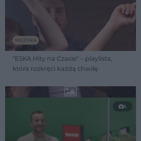
MUZYKA
"ESKA Hity na Czasie" – playlista,
która rozkręci każdą chwilę
5