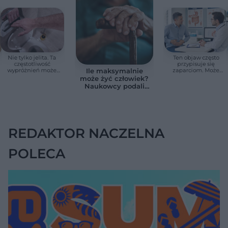
Nie tylko jelita. Ta
Ten objaw często
częstotliwość
przypisuje się
wypróżnień może
zaparciom. Może
Ile maksymalnie
mieć znaczenie dla
jednak wskazywać
może żyć człowiek?
całego organizmu
na chorobę jelita
Naukowcy podali
zaskakującą liczbę
REDAKTOR NACZELNA
POLECA