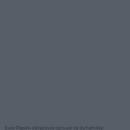
Ewa Pląsek obrazowo opisuje tę dynamikę: