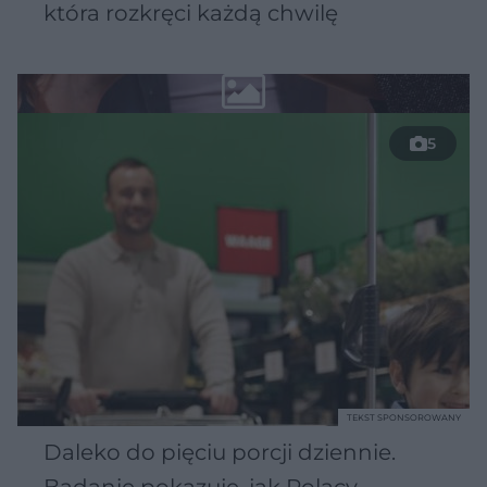
która rozkręci każdą chwilę
5
TEKST SPONSOROWANY
Daleko do pięciu porcji dziennie.
Badanie pokazuje, jak Polacy