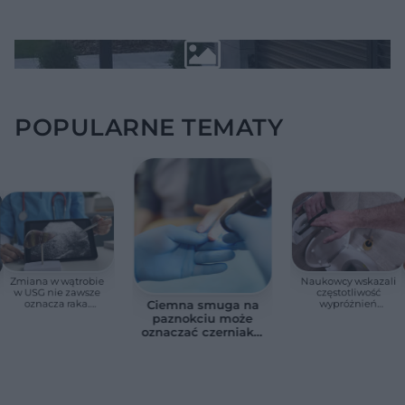
POPULARNE TEMATY
Zmiana w wątrobie
Naukowcy wskazali
w USG nie zawsze
częstotliwość
oznacza raka.
wypróżnień
Ciemna smuga na
Chirurg wyjaśnia,
związaną ze
paznokciu może
kiedy potrzebna jest
zdrowiem.
oznaczać czerniaka.
pilna diagnostyka
Większość osób nie
Bob Marley
zna tej normy
zlekceważył ten
objaw