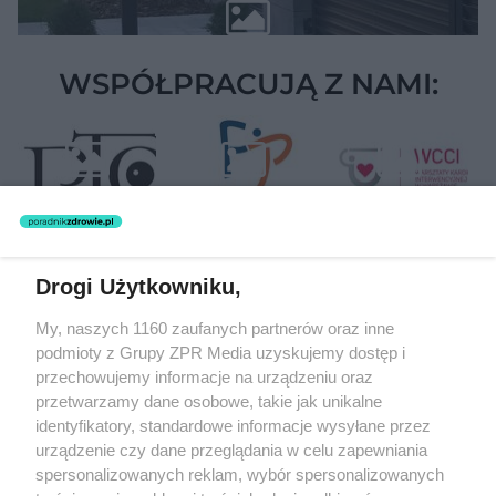
WSPÓŁPRACUJĄ Z NAMI:
Drogi Użytkowniku,
Żaden utwór zamieszczony w serwisie nie może być powielany i
My, naszych 1160 zaufanych partnerów oraz inne
rozpowszechniany lub dalej rozpowszechniany w jakikolwiek sposób
podmioty z Grupy ZPR Media uzyskujemy dostęp i
(w tym także elektroniczny lub mechaniczny) na jakimkolwiek polu
eksploatacji w jakiejkolwiek formie, włącznie z umieszczaniem w
przechowujemy informacje na urządzeniu oraz
Internecie bez pisemnej zgody właściciela praw. Jakiekolwiek użycie
przetwarzamy dane osobowe, takie jak unikalne
lub wykorzystanie utworów w całości lub w części z naruszeniem
identyfikatory, standardowe informacje wysyłane przez
prawa, tzn. bez właściwej zgody, jest zabronione pod groźbą kary i
może być ścigane prawnie.
urządzenie czy dane przeglądania w celu zapewniania
spersonalizowanych reklam, wybór spersonalizowanych