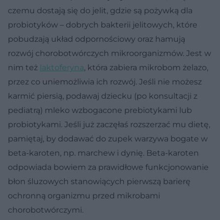
czemu dostają się do jelit, gdzie są pożywką dla
probiotyków – dobrych bakterii jelitowych, które
pobudzają układ odpornościowy oraz hamują
rozwój chorobotwórczych mikroorganizmów. Jest w
nim też
laktoferyna
, która zabiera mikrobom żelazo,
przez co uniemożliwia ich rozwój. Jeśli nie możesz
karmić piersią, podawaj dziecku (po konsultacji z
pediatrą) mleko wzbogacone prebiotykami lub
probiotykami. Jeśli już zaczęłaś rozszerzać mu dietę,
pamiętaj, by dodawać do zupek warzywa bogate w
beta-karoten, np. marchew i dynię. Beta-karoten
odpowiada bowiem za prawidłowe funkcjonowanie
błon śluzowych stanowiących pierwszą barierę
ochronną organizmu przed mikrobami
chorobotwórczymi.