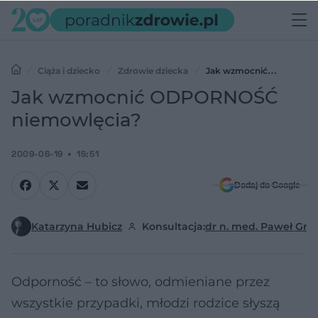
Ciąża i dziecko
Zdrowie dziecka
Jak wzmocnić
ODPORNOŚĆ niemowlęcia?
Jak wzmocnić ODPORNOŚĆ
niemowlęcia?
2009-06-19
15:51
Dodaj do Google
Katarzyna Hubicz
Konsultacja:
dr n. med. Paweł Grz
Odporność – to słowo, odmieniane przez
wszystkie przypadki, młodzi rodzice słyszą