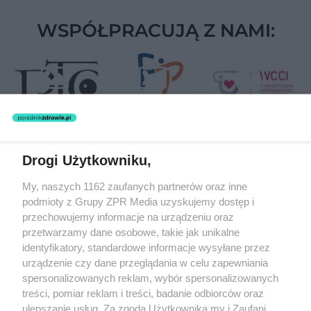
WSPÓŁPRACUJĄ Z NAMI:
Drogi Użytkowniku,
Żaden utwór zamieszczony w serwisie nie może być powielany i
My, naszych 1162 zaufanych partnerów oraz inne
rozpowszechniany lub dalej rozpowszechniany w jakikolwiek sposób
(w tym także elektroniczny lub mechaniczny) na jakimkolwiek polu
podmioty z Grupy ZPR Media uzyskujemy dostęp i
eksploatacji w jakiejkolwiek formie, włącznie z umieszczaniem w
przechowujemy informacje na urządzeniu oraz
Internecie bez pisemnej zgody właściciela praw. Jakiekolwiek użycie
przetwarzamy dane osobowe, takie jak unikalne
lub wykorzystanie utworów w całości lub w części z naruszeniem
prawa, tzn. bez właściwej zgody, jest zabronione pod groźbą kary i
identyfikatory, standardowe informacje wysyłane przez
może być ścigane prawnie.
urządzenie czy dane przeglądania w celu zapewniania
spersonalizowanych reklam, wybór spersonalizowanych
treści, pomiar reklam i treści, badanie odbiorców oraz
ulepszanie usług. Za zgodą Użytkownika my i Zaufani