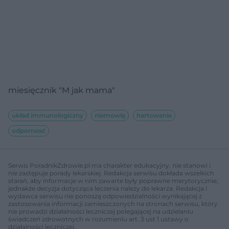
miesięcznik "M jak mama"
układ immunologiczny
niemowlę
hartowanie
odpornosć
Serwis PoradnikZdrowie.pl ma charakter edukacyjny, nie stanowi i
nie zastępuje porady lekarskiej. Redakcja serwisu dokłada wszelkich
starań, aby informacje w nim zawarte były poprawne merytorycznie,
jednakże decyzja dotycząca leczenia należy do lekarza. Redakcja i
wydawca serwisu nie ponoszą odpowiedzialności wynikającej z
zastosowania informacji zamieszczonych na stronach serwisu, który
nie prowadzi działalności leczniczej polegającej na udzielaniu
świadczeń zdrowotnych w rozumieniu art. 3 ust 1 ustawy o
działalności leczniczej.