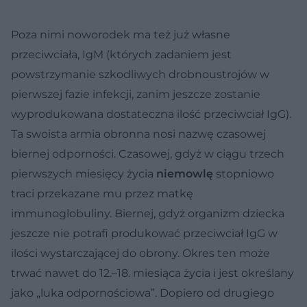
Poza nimi noworodek ma też już własne
przeciwciała, IgM (których zadaniem jest
powstrzymanie szkodliwych drobnoustrojów w
pierwszej fazie infekcji, zanim jeszcze zostanie
wyprodukowana dostateczna ilość przeciwciał IgG).
Ta swoista armia obronna nosi nazwę czasowej
biernej odporności. Czasowej, gdyż w ciągu trzech
pierwszych miesięcy życia
niemowlę
stopniowo
traci przekazane mu przez matkę
immunoglobuliny. Biernej, gdyż organizm dziecka
jeszcze nie potrafi produkować przeciwciał IgG w
ilości wystarczającej do obrony. Okres ten może
trwać nawet do 12.–18. miesiąca życia i jest określany
jako „luka odpornościowa”. Dopiero od drugiego