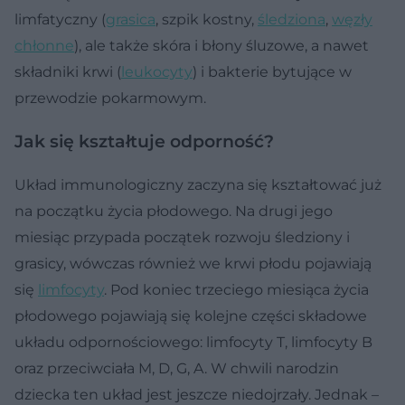
limfatyczny (
grasica
, szpik kostny,
śledziona
,
węzły
chłonne
), ale także skóra i błony śluzowe, a nawet
składniki krwi (
leukocyty
) i bakterie bytujące w
przewodzie pokarmowym.
Jak się kształtuje odporność?
Układ immunologiczny zaczyna się kształtować już
na początku życia płodowego. Na drugi jego
miesiąc przypada początek rozwoju śledziony i
grasicy, wówczas również we krwi płodu pojawiają
się
limfocyty
. Pod koniec trzeciego miesiąca życia
płodowego pojawiają się kolejne części składowe
układu odpornościowego: limfocyty T, limfocyty B
oraz przeciwciała M, D, G, A. W chwili narodzin
dziecka ten układ jest jeszcze niedojrzały. Jednak –