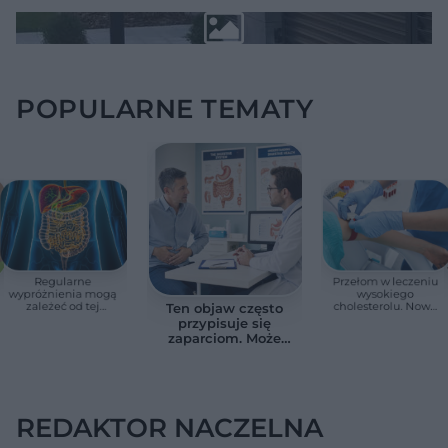
POPULARNE TEMATY
Regularne
Przełom w leczeniu
wypróżnienia mogą
wysokiego
zależeć od tej
cholesterolu. Nowa
Ten objaw często
witaminy. Odkrycie
terapia zmniejszyła
przypisuje się
zaskoczyło
LDL o ponad połowę
zaparciom. Może
naukowców
jednak wskazywać
na chorobę jelita
REDAKTOR NACZELNA