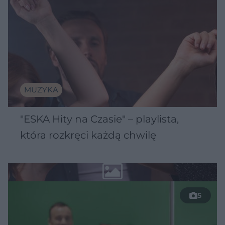
MUZYKA
"ESKA Hity na Czasie" – playlista,
która rozkręci każdą chwilę
5