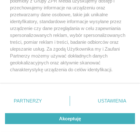
podmioty z Grupy ZPR Media uzyskujemy dostęp i
przechowujemy informacje na urządzeniu oraz
przetwarzamy dane osobowe, takie jak unikalne
identyfikatory, standardowe informacje wysyłane przez
urządzenie czy dane przeglądania w celu zapewniania
spersonalizowanych reklam, wybór spersonalizowanych
treści, pomiar reklam i treści, badanie odbiorców oraz
MATERIAŁ SPONSOROWANY
ulepszanie usług. Za zgodą Użytkownika my i Zaufani
Beninca. Najszybsza, bezpieczna i
Partnerzy możemy używać dokładnych danych
nowoczesna automatyka do bram
geolokalizacyjnych oraz aktywnie skanować
charakterystykę urządzenia do celów identyfikacji.
Ponieważ cenimy Twoją prywatność, prosimy o zgodę na
korzystanie z tych technologii poprzez kliknięcie
„Akceptuję”. Zgoda jest dobrowolna i zawsze możesz ją
zmienić/wycofać klikając przycisk ustawień prywatności
PARTNERZY
USTAWIENIA
WSPÓŁPRACUJĄ Z NAMI:
znajdujący się w lewym dolnym rogu strony
. Niektóre
rodzaje przetwarzania danych nie wymagają zgody
Akceptuję
użytkownika, ale masz prawo sprzeciwić się takiemu
przetwarzaniu. Preferencje będą miały zastosowanie tylko
na tej witrynie.