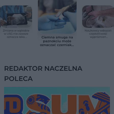
Zmiana w wątrobie
Naukowcy wskazali
w USG nie zawsze
częstotliwość
oznacza raka.
wypróżnień
Ciemna smuga na
Chirurg wyjaśnia,
związaną ze
paznokciu może
kiedy potrzebna jest
zdrowiem.
oznaczać czerniaka.
pilna diagnostyka
Większość osób nie
Bob Marley
zna tej normy
zlekceważył ten
objaw
REDAKTOR NACZELNA
POLECA