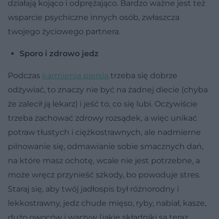
działają kojąco i odprężająco. Bardzo ważne jest też
wsparcie psychiczne innych osób, zwłaszcza
twojego życiowego partnera.
Sporo i zdrowo jedz
Podczas
karmienia piersią
trzeba się dobrze
odżywiać, to znaczy nie być na żadnej diecie (chyba
że zalecił ją lekarz) i jeść to, co się lubi. Oczywiście
trzeba zachować zdrowy rozsądek, a więc unikać
potraw tłustych i ciężkostrawnych, ale nadmierne
pilnowanie się, odmawianie sobie smacznych dań,
na które masz ochotę, wcale nie jest potrzebne, a
może wręcz przynieść szkody, bo powoduje stres.
Staraj się, aby twój jadłospis był różnorodny i
lekkostrawny, jedz chude mięso, ryby, nabiał, kasze,
dużo owoców i warzyw (jakie składniki są teraz