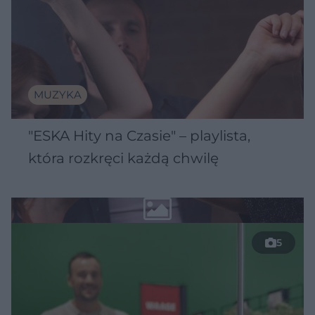
MUZYKA
"ESKA Hity na Czasie" – playlista,
która rozkręci każdą chwilę
5