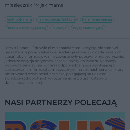
miesięcznik "M jak mama"
brak pokarmu
jak pobudzić laktację
karmienie piersią
dieta karmiącej piersią
laktacja
kryzys laktacyjny
Serwis PoradnikZdrowie.pl ma charakter edukacyjny, nie stanowi i
nie zastępuje porady lekarskiej. Redakcja serwisu dokłada wszelkich
starań, aby informacje w nim zawarte były poprawne merytorycznie,
jednakże decyzja dotycząca leczenia należy do lekarza. Redakcja i
wydawca serwisu nie ponoszą odpowiedzialności wynikającej z
zastosowania informacji zamieszczonych na stronach serwisu, który
nie prowadzi działalności leczniczej polegającej na udzielaniu
świadczeń zdrowotnych w rozumieniu art. 3 ust 1 ustawy o
działalności leczniczej.
NASI PARTNERZY POLECAJĄ