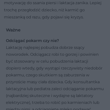
motywację do ssania piersi i laktacja zanika. Lepiej
trochę przegłodzić dziecko, niż karmić go
mieszanką od razu, gdy pojawi się kryzys.
Ważne
Odciągać pokarm czy nie?
Laktację najlepiej pobudza dobrze ssący
noworodek. Odciągacz robi to gorzej i powinien
być stosowany w celu pobudzenia laktacji
dopiero wtedy, gdy wystąpi rzeczywisty niedobór
pokarmu, czego skutkiem są zaburzenia w
przyroście masy ciała dziecka. Gdy konsultantka
laktacyjna lub pediatra zaleci odciąganie pokarmu
(najbardziej skuteczne i wydajne są laktatory
elektryczne), trzeba to robić po karmieniach lub
między nimi, a odciągnięte mleko podawać