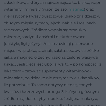
składników, z których najważniejsze to: białko, wapń,
witaminy i minerały (wapń, żelazo,
magnez
) oraz
nienasycone kwasy tłuszczowe. Białko znajdziesz w
chudym mięsie, rybach, jajach, nabiale i roślinach
strączkowych. Źródłem wapnia są: produkty
mleczne, sardynki z ośćmi i niektóre owoce
(daktyle, figi, jeżyny), żelazo zawierają: czerwone
mięso i wątróbka, szpinak, sałata, soczewica, żółtko
jajka, a magnez: orzechy, nasiona, zielone warzywa i
kakao. Jeśli dieta jest uboga, warto – po konsptacji z
lekarzem – zażywać suplementy witaminowo-
mineralne, bo dziecko nie otrzyma tyle składników,
ile potrzebuje. To samo dotyczy nienasyconych
kwasów tłuszczowych omega-3, których głównym
źródłem są tłuste ryby morskie. Jeśli jesz mało ryb,
regparnie łykaj tran lub kapsułki z kwasami omega-