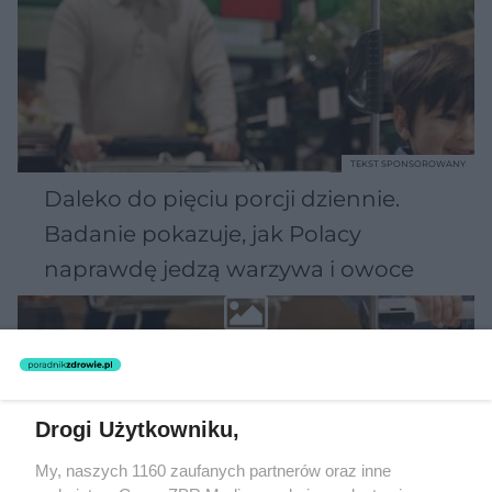
TEKST SPONSOROWANY
Daleko do pięciu porcji dziennie.
Badanie pokazuje, jak Polacy
naprawdę jedzą warzywa i owoce
Drogi Użytkowniku,
My, naszych 1160 zaufanych partnerów oraz inne