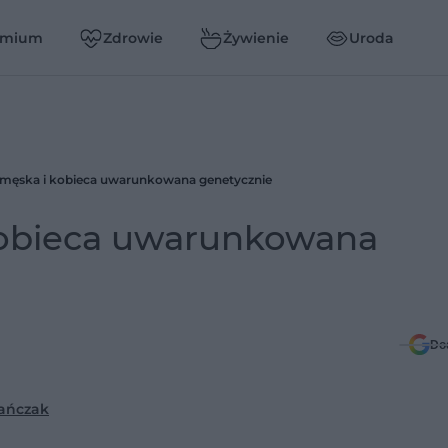
emium
Zdrowie
Żywienie
Uroda
 męska i kobieca uwarunkowana genetycznie
kobieca uwarunkowana
Do
ańczak