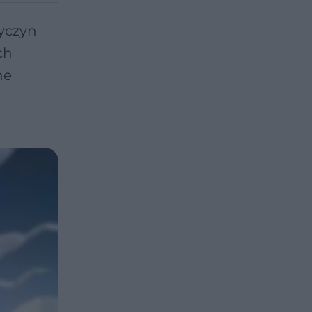
zyczyn
ch
ne