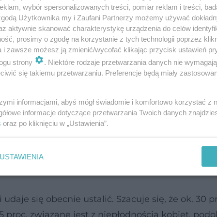
nąć wielu sytuacji stresogennych (nawet kilkunas
klam, wybór spersonalizowanych treści, pomiar reklam i treści, bad
 zgodą Użytkownika my i Zaufani Partnerzy możemy używać dokład
az aktywnie skanować charakterystykę urządzenia do celów identyfi
ść, prosimy o zgodę na korzystanie z tych technologii poprzez klikn
a i zawsze możesz ją zmienić/wycofać klikając przycisk ustawień pr
ogu strony
. Niektóre rodzaje przetwarzania danych nie wymagaj
iwić się takiemu przetwarzaniu. Preferencje będą miały zastosowanie
szymi informacjami, abyś mógł świadomie i komfortowo korzystać z
gółowe informacje dotyczące przetwarzania Twoich danych znajdzi
s
oraz po kliknięciu w „Ustawienia”.
USTAWIENIA
daje się obecnie ustalić. Szacuje się, że ok. 30 p
 proc. związane jest z niepłodnością kobiet, podob