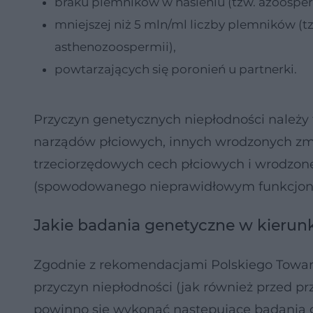
braku plemników w nasieniu (tzw. azoosper
mniejszej niż 5 mln/ml liczby plemników (tz
asthenozoospermii),
powtarzających się poronień u partnerki.
Przyczyn genetycznych niepłodności należy 
narządów płciowych, innych wrodzonych zm
trzeciorzędowych cech płciowych i wrodz
(spowodowanego nieprawidłowym funkcjon
Jakie badania genetyczne w kieru
Zgodnie z rekomendacjami Polskiego Towa
przyczyn niepłodności (jak również przed 
powinno się wykonać następujące badania 