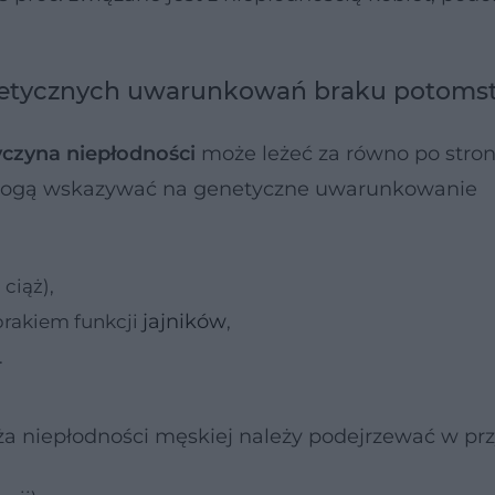
netycznych uwarunkowań braku potoms
yczyna niepłodności
może leżeć za równo po stron
re mogą wskazywać na genetyczne uwarunkowanie
ciąż),
jajników
rakiem funkcji
,
.
a niepłodności męskiej należy podejrzewać w pr