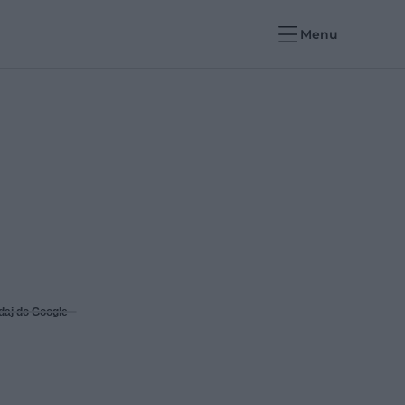
Menu
daj do Google