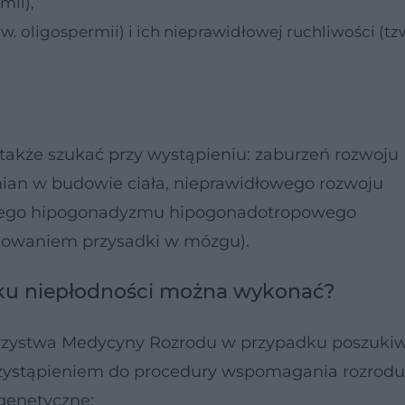
mii),
w. oligospermii) i ich nieprawidłowej ruchliwości (tz
także szukać przy wystąpieniu: zaburzeń rozwoju
ian w budowie ciała, nieprawidłowego rozwoju
onego hipogonadyzmu hipogonadotropowego
owaniem przysadki w mózgu).
nku niepłodności można wykonać?
rzystwa Medycyny Rozrodu w przypadku poszuki
przystąpieniem do procedury wspomagania rozrodu
genetyczne: