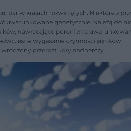
j par w krajach rozwiniętych. Niektóre z pr
być uwarunkowane genetycznie. Należą do ni
ników, nawracające poronienia uwarunkowa
edwczesne wygasanie czynności jajników
 wrodzony przerost kory nadnerczy.