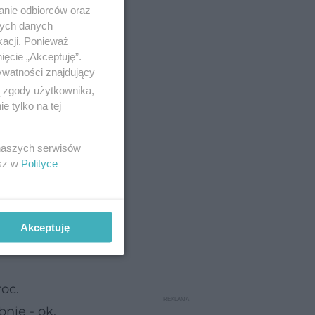
tu lat
anie odbiorców oraz
nych danych
kacji. Ponieważ
ięcie „Akceptuję”.
ywatności znajdujący
ą zgody użytkownika,
 tylko na tej
 naszych serwisów
esz w
Polityce
Akceptuję
roc.
nie - ok.