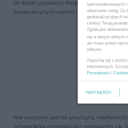
że dzięki uzyskaniu diagnozy para może unik
spersonalizowanych re
ulepszanie usług. Za
bezskutecznych starań).
geolokalizacyjnych or
cenimy Twoją prywatno
Zgoda jest dobrowoln
się w lewym dolnym r
ale masz prawo sprzec
witrynie.
Zapoznaj się z poniż
internetowych. Szcze
Prywatności
i
Cookie
PARTNERZY
Nie wszystkie jednak przyczyny niepłodności u
przypadków pozostaje bez odpowiedzi, ok. 35