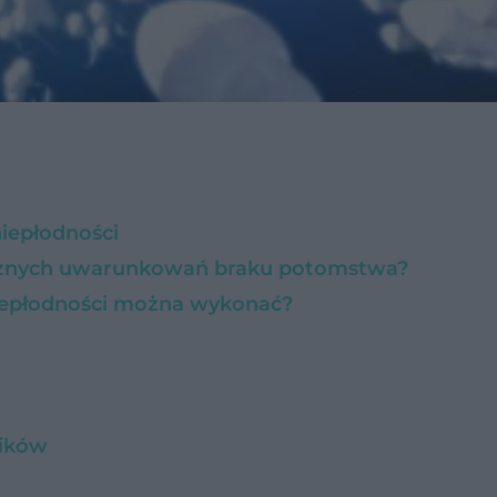
niepłodności
cznych uwarunkowań braku potomstwa?
niepłodności można wykonać?
ników