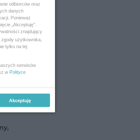
anie odbiorców oraz
nych danych
kacji. Ponieważ
ięcie „Akceptuję”.
ywatności znajdujący
ą zgody użytkownika,
 tylko na tej
ewodu
 naszych serwisów
esz w
Polityce
Akceptuję
ny,