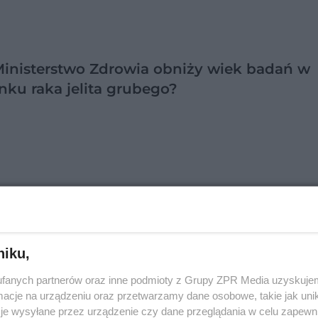
Ministerstwo Zdrowia obniży wiek badań w
nku raka jelita grubego?
ego zależy forma terapii endometriozy?
niku,
wiada ginekolog [VIDEO]
fanych partnerów oraz inne podmioty z Grupy ZPR Media uzyskujem
cje na urządzeniu oraz przetwarzamy dane osobowe, takie jak unika
je wysyłane przez urządzenie czy dane przeglądania w celu zapewn