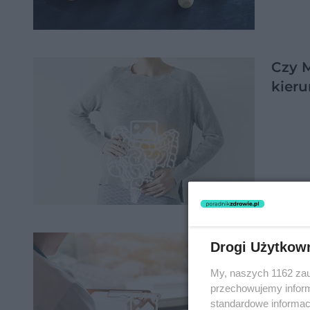
Czy 
kieru
Od cz
Drogi Użytkow
Odpo
My, naszych 1162 zau
przechowujemy informa
standardowe informac