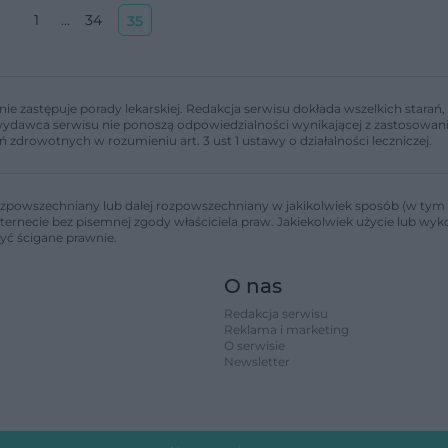
1
...
34
35
nie zastępuje porady lekarskiej. Redakcja serwisu dokłada wszelkich stara
i wydawca serwisu nie ponoszą odpowiedzialności wynikającej z zastosowani
ń zdrowotnych w rozumieniu art. 3 ust 1 ustawy o działalności leczniczej.
zpowszechniany lub dalej rozpowszechniany w jakikolwiek sposób (w tym 
nternecie bez pisemnej zgody właściciela praw. Jakiekolwiek użycie lub wy
być ścigane prawnie.
O nas
Redakcja serwisu
Reklama i marketing
O serwisie
Newsletter