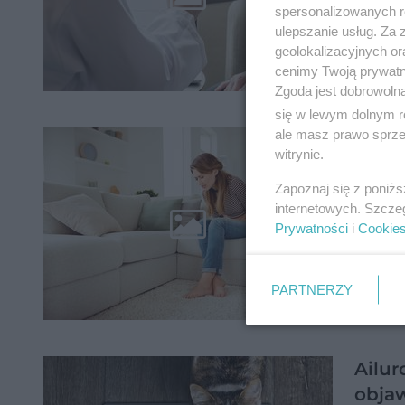
spersonalizowanych re
ulepszanie usług. Za
geolokalizacyjnych or
cenimy Twoją prywatno
Zgoda jest dobrowoln
się w lewym dolnym r
ale masz prawo sprzec
Jak w
witrynie.
poka
Zapoznaj się z poniż
internetowych. Szcze
Prywatności
i
Cookie
PARTNERZY
Ailur
objaw