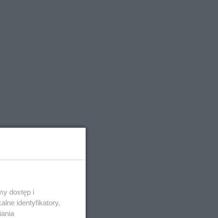
y dostęp i
lne identyfikatory,
iania