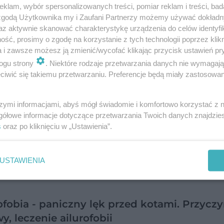
klam, wybór spersonalizowanych treści, pomiar reklam i treści, bad
 zgodą Użytkownika my i Zaufani Partnerzy możemy używać dokład
az aktywnie skanować charakterystykę urządzenia do celów identyfi
ść, prosimy o zgodę na korzystanie z tych technologii poprzez klikn
a i zawsze możesz ją zmienić/wycofać klikając przycisk ustawień pr
ogu strony
. Niektóre rodzaje przetwarzania danych nie wymagaj
iwić się takiemu przetwarzaniu. Preferencje będą miały zastosowanie
ysiłek fizyczny wpływa na schorzenia prz
rmowego? [VIDEO]
szymi informacjami, abyś mógł świadomie i komfortowo korzystać z
gółowe informacje dotyczące przetwarzania Twoich danych znajdzi
s
oraz po kliknięciu w „Ustawienia”.
USTAWIENIA
ofobia - paniczny lęk przed kotami. Przyczy
y, leczenie ailurofobii