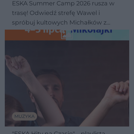
ESKA Summer Camp 2026 rusza w
trasę! Odwiedź strefę Wawel i
spróbuj kultowych Michałków z
Wawelu
MUZYKA
"ESKA Hity na Czasie" – playlista,