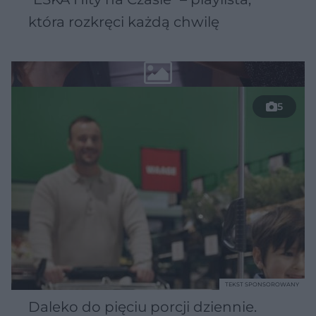
która rozkręci każdą chwilę
5
TEKST SPONSOROWANY
Daleko do pięciu porcji dziennie.