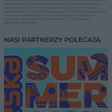
starań, aby informacje w nim zawarte były poprawne merytorycznie,
jednakże decyzja dotycząca leczenia należy do lekarza. Redakcja i
wydawca serwisu nie ponoszą odpowiedzialności wynikającej z
zastosowania informacji zamieszczonych na stronach serwisu, który
nie prowadzi działalności leczniczej polegającej na udzielaniu
świadczeń zdrowotnych w rozumieniu art. 3 ust 1 ustawy o
działalności leczniczej.
NASI PARTNERZY POLECAJĄ