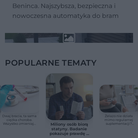
Beninca. Najszybsza, bezpieczna i
nowoczesna automatyka do bram
POPULARNE TEMATY
Dwaj bracia, ta sama
Żelazo nie działa
ciężka choroba.
mimo regularnej
Wszystko zmieniają
suplementacji?
Miliony osób biorą
jedne urodziny
Przyczyna może
statyny. Badanie
ukrywać się w
pokazuje prawdę o
jelitach
skutkach