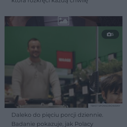
która rozkręci każdą chwilę
5
TEKST SPONSOROWANY
Daleko do pięciu porcji dziennie.
Badanie pokazuje, jak Polacy