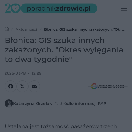
Aktualności
Błonica: GIS szuka innych zakażonych. "Okres
wylęgania to dwa tygodnie"
Błonica: GIS szuka innych
zakażonych. "Okres wylęgania
to dwa tygodnie"
2025-03-18
12:29
Dodaj do Google
Katarzyna Grzelak
źródło informacji PAP
Ustalana jest tożsamość pasażerów trzech