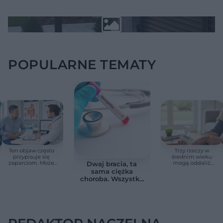
POPULARNE TEMATY
Ten objaw często
Trzy rzeczy w
przypisuje się
średnim wieku
zaparciom. Może
mogą oddalić
Dwaj bracia, ta
jednak wskazywać
demencję o prawie
sama ciężka
na chorobę jelita
13 lat. Naukowcy
choroba. Wszystko
wskazali kluczowe
zmieniają jedne
czynniki
urodziny