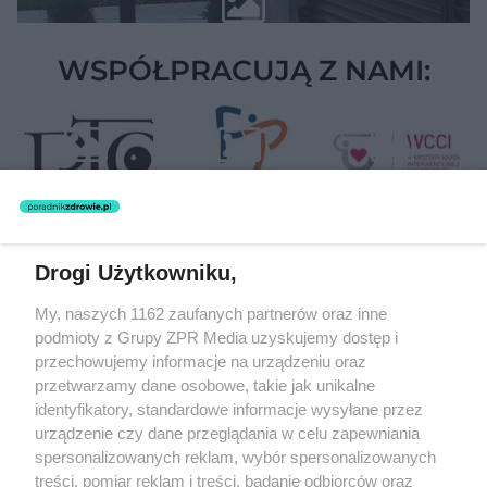
WSPÓŁPRACUJĄ Z NAMI:
Drogi Użytkowniku,
Żaden utwór zamieszczony w serwisie nie może być powielany i
My, naszych 1162 zaufanych partnerów oraz inne
rozpowszechniany lub dalej rozpowszechniany w jakikolwiek sposób
(w tym także elektroniczny lub mechaniczny) na jakimkolwiek polu
podmioty z Grupy ZPR Media uzyskujemy dostęp i
eksploatacji w jakiejkolwiek formie, włącznie z umieszczaniem w
przechowujemy informacje na urządzeniu oraz
Internecie bez pisemnej zgody właściciela praw. Jakiekolwiek użycie
przetwarzamy dane osobowe, takie jak unikalne
lub wykorzystanie utworów w całości lub w części z naruszeniem
prawa, tzn. bez właściwej zgody, jest zabronione pod groźbą kary i
identyfikatory, standardowe informacje wysyłane przez
może być ścigane prawnie.
urządzenie czy dane przeglądania w celu zapewniania
spersonalizowanych reklam, wybór spersonalizowanych
treści, pomiar reklam i treści, badanie odbiorców oraz