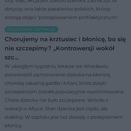
loty, więc akcja jest bardzo szeroka. Zaznaczył, że
dotyczy ona także pasażerów polskich, którzy
zostają objęci "postępowaniem profilaktycznym".
POLECANY ARTYKUŁ:
Chorujemy na krztusiec i błonicę, bo się
nie szczepimy? „Kontrowersji wokół
szc…
W ubiegłym tygodniu lekarze we Wrocławiu
potwierdzili zachorowanie dziecka na błonicę,
chorobę zakaźną gardła i krtani, która dzięki
szczepieniom została populacyjnie wyeliminowana.
Chore dziecko nie było szczepione. Wróciło z
wakacji w Afryce. Stan dziecka jest ciężki, ale
stabilny. W szpitalu jest też dorosły z podejrzeniem
błonicy.