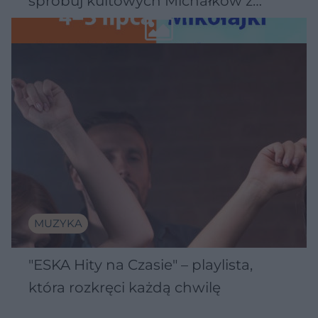
spróbuj kultowych Michałków z
Wawelu
MUZYKA
"ESKA Hity na Czasie" – playlista,
która rozkręci każdą chwilę