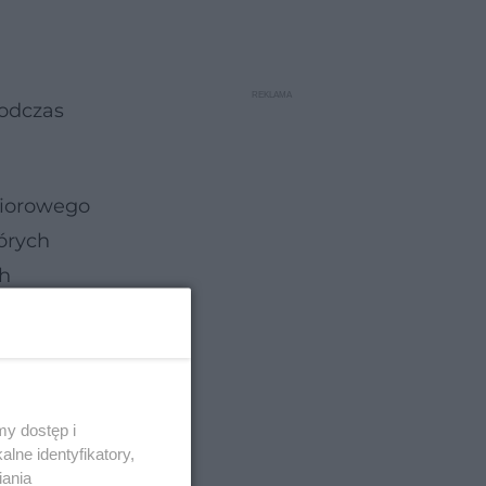
podczas
biorowego
tórych
ch
y dostęp i
lne identyfikatory,
iania