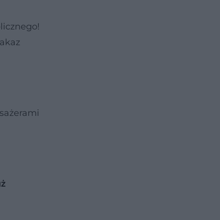
licznego!
zakaz
asażerami
uż