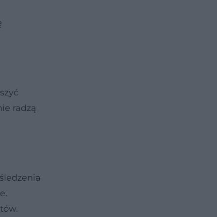
ę
jszyć
nie radzą
śledzenia
e.
któw.