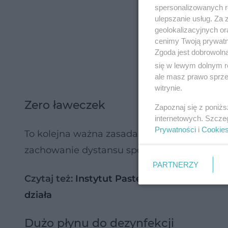
spersonalizowanych re
ulepszanie usług. Za
geolokalizacyjnych or
cenimy Twoją prywatno
Zgoda jest dobrowoln
się w lewym dolnym r
ale masz prawo sprzec
witrynie.
Zero ławeczek
Zapoznaj się z poniż
internetowych. Szcze
Prywatności
i
Cookie
To kolejna ważna zasada - takie obiekty, ja
zachowanie dystansu społecznego.
PARTNERZY
Czytaj też:
Instytut Pasteura: w październ
działa
Dużo płynu do dezynfekcji