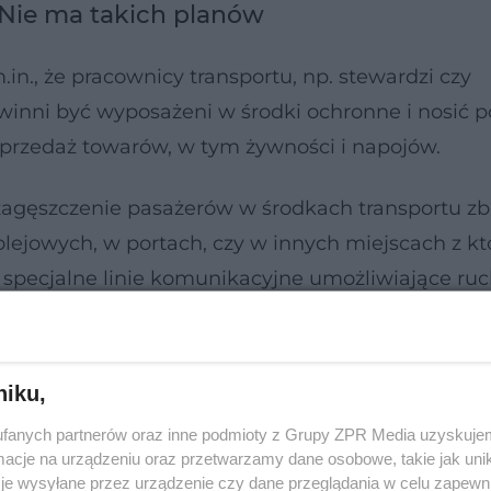
Nie ma takich planów
in., że pracownicy transportu, np. stewardzi czy
inni być wyposażeni w środki ochronne i nosić 
sprzedaż towarów, w tym żywności i napojów.
zagęszczenie pasażerów w środkach transportu z
kolejowych, w portach, czy w innych miejscach z k
 specjalne linie komunikacyjne umożliwiające ru
niku,
fanych partnerów oraz inne podmioty z Grupy ZPR Media uzyskujem
cje na urządzeniu oraz przetwarzamy dane osobowe, takie jak unika
je wysyłane przez urządzenie czy dane przeglądania w celu zapewn