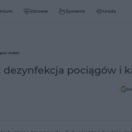
emium
Zdrowie
Żywienie
Uroda
gów i kabin
 dezynfekcja pociągów i k
Do