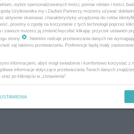
klam, wybór spersonalizowanych treści, pomiar reklam i treści, bad
 zgodą Użytkownika my i Zaufani Partnerzy możemy używać dokład
az aktywnie skanować charakterystykę urządzenia do celów identyfi
ść, prosimy o zgodę na korzystanie z tych technologii poprzez klikn
a i zawsze możesz ją zmienić/wycofać klikając przycisk ustawień pr
ogu strony
. Niektóre rodzaje przetwarzania danych nie wymagaj
iwić się takiemu przetwarzaniu. Preferencje będą miały zastosowanie
szymi informacjami, abyś mógł świadomie i komfortowo korzystać z
gółowe informacje dotyczące przetwarzania Twoich danych znajdzi
s
oraz po kliknięciu w „Ustawienia”.
k ławki czy stoły mają być zlikwidowane, aby zape
USTAWIENIA
iku będzie wiadomo, czy szczepionka na koronaw