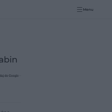
Menu
abin
daj do Google