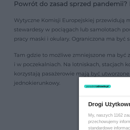
Powrót do zasad sprzed pandemii? 
Wytyczne Komisji Europejskiej przewidują m.
stewardesy w pociągach lub samolotach pow
pracy maski i okulary. Ograniczona ma być 
Tam gdzie to możliwe zmniejszone ma być 
i w poczekalniach. Na lotniskach, stacjach 
korzystają pasażerowie mają być utworzone
jednokierunkowy.
Drogi Użytkow
My, naszych 1162 zau
przechowujemy informa
standardowe informac