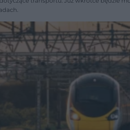
dotyczące transportu. Już wkrótce będzie m
adach.