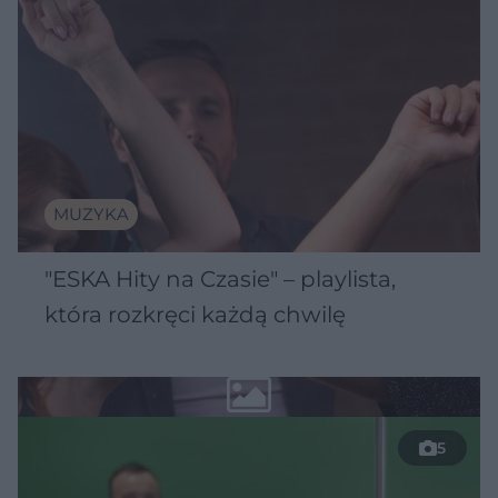
MUZYKA
"ESKA Hity na Czasie" – playlista,
która rozkręci każdą chwilę
5