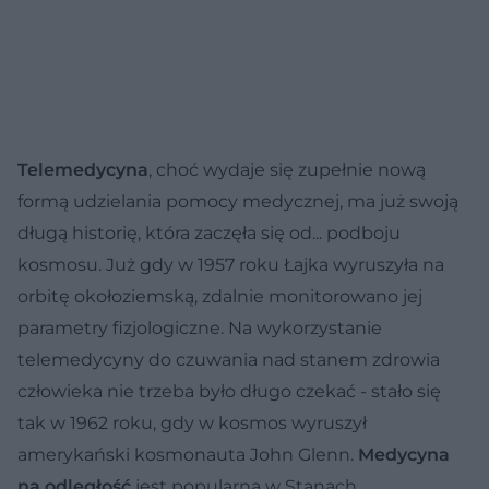
Telemedycyna
, choć wydaje się zupełnie nową
formą udzielania pomocy medycznej, ma już swoją
długą historię, która zaczęła się od... podboju
kosmosu. Już gdy w 1957 roku Łajka wyruszyła na
orbitę okołoziemską, zdalnie monitorowano jej
parametry fizjologiczne. Na wykorzystanie
telemedycyny do czuwania nad stanem zdrowia
człowieka nie trzeba było długo czekać - stało się
tak w 1962 roku, gdy w kosmos wyruszył
amerykański kosmonauta John Glenn.
Medycyna
na odległość
jest popularna w Stanach