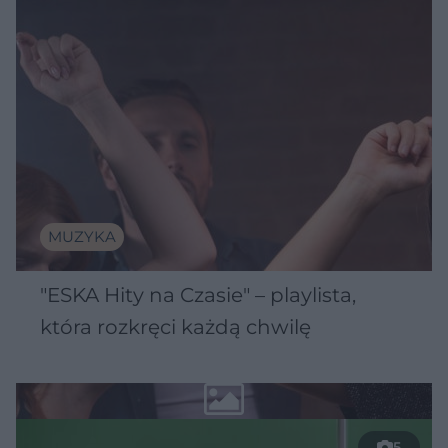
MUZYKA
"ESKA Hity na Czasie" – playlista,
która rozkręci każdą chwilę
5