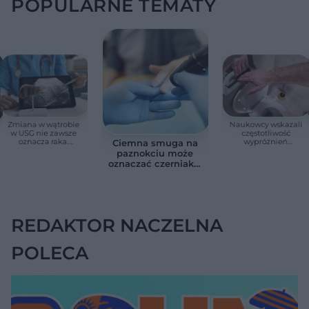
POPULARNE TEMATY
Zmiana w wątrobie
Naukowcy wskazali
w USG nie zawsze
częstotliwość
oznacza raka.
wypróżnień
Ciemna smuga na
Chirurg wyjaśnia,
związaną ze
paznokciu może
kiedy potrzebna jest
zdrowiem.
oznaczać czerniaka.
pilna diagnostyka
Większość osób nie
Bob Marley
zna tej normy
zlekceważył ten
objaw
REDAKTOR NACZELNA
POLECA