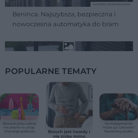
MATERIAŁ SPONSOROWANY
Beninca. Najszybsza, bezpieczna i
nowoczesna automatyka do bram
POPULARNE TEMATY
Zdrowie jamy ustnej
Ile maksymalnie
nie jedzie na urlop.
może żyć człowiek?
Dlaczego podczas
Naukowcy podali
Brzuch jest twardy i
wakacji nie warto
zaskakującą liczbę
nie znika mimo