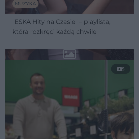
MUZYKA
"ESKA Hity na Czasie" – playlista,
która rozkręci każdą chwilę
5