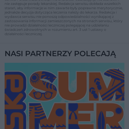
nie zastępuje porady lekarskiej. Redakcja serwisu dokłada wszelkich
starań, aby informacje w nim zawarte były poprawne merytorycznie,
jednakże decyzja dotycząca leczenia należy do lekarza. Redakcja i
wydawca serwisu nie ponoszą odpowiedzialności wynikającej z
zastosowania informacji zamieszczonych na stronach serwisu, który
nie prowadzi działalności leczniczej polegającej na udzielaniu
świadczeń zdrowotnych w rozumieniu art. 3 ust 1 ustawy o
działalności leczniczej.
NASI PARTNERZY POLECAJĄ