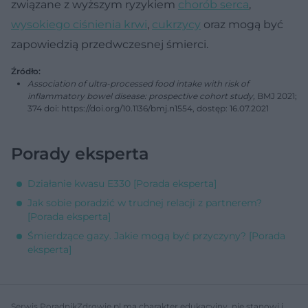
związane z wyższym ryzykiem
chorób serca
,
wysokiego ciśnienia krwi
,
cukrzycy
oraz mogą być
zapowiedzią przedwczesnej śmierci.
Źródło:
Association of ultra-processed food intake with risk of
inflammatory bowel disease: prospective cohort study,
BMJ 2021;
374 doi: https://doi.org/10.1136/bmj.n1554, dostęp: 16.07.2021
Porady eksperta
Działanie kwasu E330 [Porada eksperta]
Jak sobie poradzić w trudnej relacji z partnerem?
[Porada eksperta]
Śmierdzące gazy. Jakie mogą być przyczyny? [Porada
eksperta]
Serwis PoradnikZdrowie.pl ma charakter edukacyjny, nie stanowi i