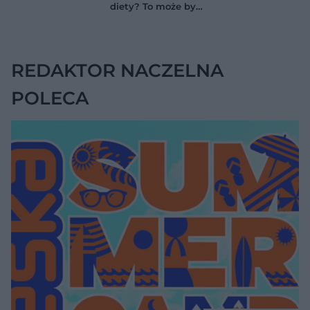
zapominać o
diety? To może być
przestrzeniach
wodobrzusze, nie
międzyzębowych?
zwykłe wzdęcia
REDAKTOR NACZELNA
POLECA