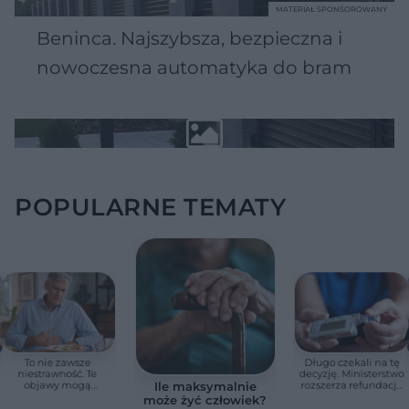
MATERIAŁ SPONSOROWANY
Beninca. Najszybsza, bezpieczna i
nowoczesna automatyka do bram
POPULARNE TEMATY
To nie zawsze
Długo czekali na tę
niestrawność. Te
decyzję. Ministerstwo
objawy mogą
rozszerza refundację
Ile maksymalnie
wskazywać na raka
pomp insulinowych
może żyć człowiek?
trzustki