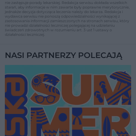
nie zastępuje porady lekarskiej. Redakcja serwisu dokłada wszelkich
starań, aby informacje w nim zawarte były poprawne merytorycznie,
jednakże decyzja dotycząca leczenia należy do lekarza. Redakcja i
wydawca serwisu nie ponoszą odpowiedzialności wynikającej z
zastosowania informacji zamieszczonych na stronach serwisu, który
nie prowadzi działalności leczniczej polegającej na udzielaniu
świadczeń zdrowotnych w rozumieniu art. 3 ust 1 ustawy o
działalności leczniczej.
NASI PARTNERZY POLECAJĄ