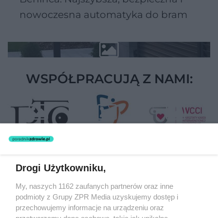
nowoczesna automatyka do bram
WSPÓŁPRACUJĄ Z NAMI:
Drogi Użytkowniku,
Żaden utwór zamieszczony w serwisie nie może być powielany i
My, naszych 1162 zaufanych partnerów oraz inne
rozpowszechniany lub dalej rozpowszechniany w jakikolwiek sposób
podmioty z Grupy ZPR Media uzyskujemy dostęp i
(w tym także elektroniczny lub mechaniczny) na jakimkolwiek polu
eksploatacji w jakiejkolwiek formie, włącznie z umieszczaniem w
przechowujemy informacje na urządzeniu oraz
Internecie bez pisemnej zgody właściciela praw. Jakiekolwiek użycie
przetwarzamy dane osobowe, takie jak unikalne