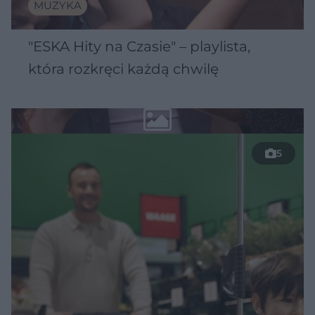
MUZYKA
"ESKA Hity na Czasie" – playlista,
która rozkręci każdą chwilę
5