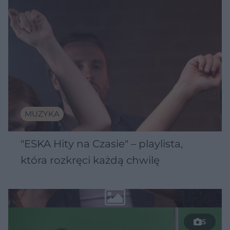
MUZYKA
"ESKA Hity na Czasie" – playlista,
która rozkręci każdą chwilę
5