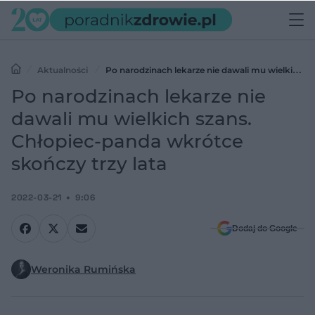
Aktualności
Po narodzinach lekarze nie dawali mu wielkich
szans. Chłopiec-panda wkrótce skończy trzy lata
Po narodzinach lekarze nie
dawali mu wielkich szans.
Chłopiec-panda wkrótce
skończy trzy lata
2022-03-21
9:06
Dodaj do Google
Weronika Rumińska