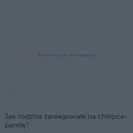
View this post on Instagram
Jak rodzina zareagowała na chłopca-
A post shared by Artyom Aristakesyan (@baby.boypanda)
pandę?