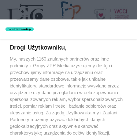
Drogi Użytkowniku,
Żaden utwór zamieszczony w serwisie nie może być powielany i
My, naszych 1160 zaufanych partnerów oraz inne
rozpowszechniany lub dalej rozpowszechniany w jakikolwiek sposób
podmioty z Grupy ZPR Media uzyskujemy dostęp i
(w tym także elektroniczny lub mechaniczny) na jakimkolwiek polu
eksploatacji w jakiejkolwiek formie, włącznie z umieszczaniem w
przechowujemy informacje na urządzeniu oraz
Internecie bez pisemnej zgody właściciela praw. Jakiekolwiek użycie
przetwarzamy dane osobowe, takie jak unikalne
lub wykorzystanie utworów w całości lub w części z naruszeniem
identyfikatory, standardowe informacje wysyłane przez
prawa, tzn. bez właściwej zgody, jest zabronione pod groźbą kary i
może być ścigane prawnie.
urządzenie czy dane przeglądania w celu zapewniania
spersonalizowanych reklam, wybór spersonalizowanych
treści, pomiar reklam i treści, badanie odbiorców oraz
ulepszanie usług. Za zgodą Użytkownika my i Zaufani
Partnerzy możemy używać dokładnych danych
geolokalizacyjnych oraz aktywnie skanować
charakterystykę urządzenia do celów identyfikacji.
O nas