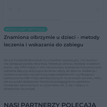
POLECANY ARTYKUŁ:
A post shared by Artyom Aristakesyan (@baby.boypanda)
Znamiona olbrzymie u dzieci - metody
leczenia i wskazania do zabiegu
Serwis PoradnikZdrowie.pl ma charakter edukacyjny, nie stanowi i
nie zastępuje porady lekarskiej. Redakcja serwisu dokłada wszelkich
starań, aby informacje w nim zawarte były poprawne merytorycznie,
jednakże decyzja dotycząca leczenia należy do lekarza. Redakcja i
wydawca serwisu nie ponoszą odpowiedzialności wynikającej z
zastosowania informacji zamieszczonych na stronach serwisu, który
nie prowadzi działalności leczniczej polegającej na udzielaniu
świadczeń zdrowotnych w rozumieniu art. 3 ust 1 ustawy o
działalności leczniczej.
NASI PARTNERZY POLECAJĄ