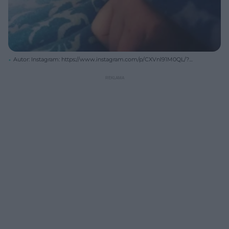
Autor: Instagram: https://www.instagram.com/p/CXVnl91M0QL/?
fbclid=IwAR0C_auiY9RrtIUcPjf5S1YAkWP98LxZe9kt04cB6XJHwacr1jvS
Fjzysg8/ Archiwum prywatne