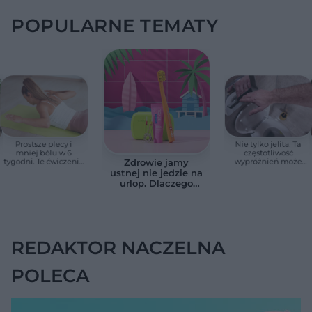
POPULARNE TEMATY
Prostsze plecy i
Nie tylko jelita. Ta
mniej bólu w 6
częstotliwość
tygodni. Te ćwiczenia
wypróżnień może
Zdrowie jamy
pomagają
mieć znaczenie dla
ustnej nie jedzie na
zmniejszyć wdowi
całego organizmu
urlop. Dlaczego
garb
podczas wakacji nie
warto zapominać o
przestrzeniach
międzyzębowych?
REDAKTOR NACZELNA
POLECA