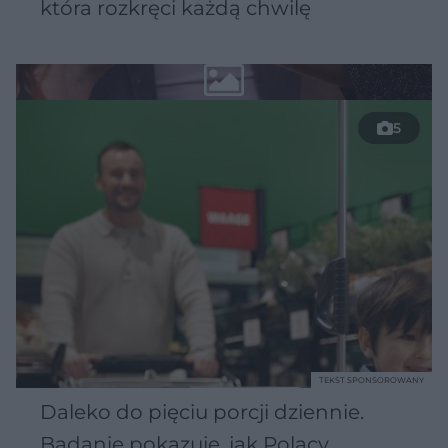
która rozkręci każdą chwilę
5
TEKST SPONSOROWANY
Daleko do pięciu porcji dziennie.
Badanie pokazuje, jak Polacy