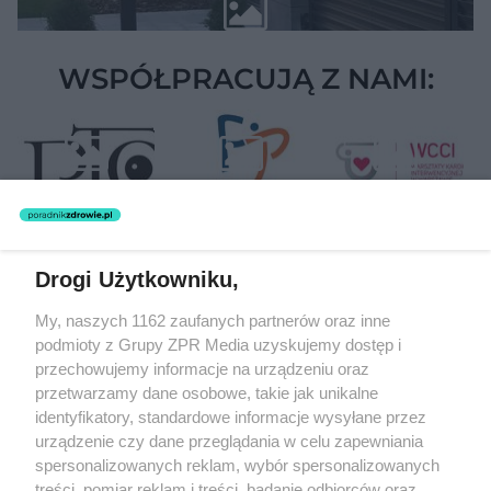
WSPÓŁPRACUJĄ Z NAMI:
Drogi Użytkowniku,
Żaden utwór zamieszczony w serwisie nie może być powielany i
My, naszych 1162 zaufanych partnerów oraz inne
rozpowszechniany lub dalej rozpowszechniany w jakikolwiek sposób
podmioty z Grupy ZPR Media uzyskujemy dostęp i
(w tym także elektroniczny lub mechaniczny) na jakimkolwiek polu
eksploatacji w jakiejkolwiek formie, włącznie z umieszczaniem w
przechowujemy informacje na urządzeniu oraz
Internecie bez pisemnej zgody właściciela praw. Jakiekolwiek użycie
przetwarzamy dane osobowe, takie jak unikalne
lub wykorzystanie utworów w całości lub w części z naruszeniem
identyfikatory, standardowe informacje wysyłane przez
prawa, tzn. bez właściwej zgody, jest zabronione pod groźbą kary i
może być ścigane prawnie.
urządzenie czy dane przeglądania w celu zapewniania
spersonalizowanych reklam, wybór spersonalizowanych
treści, pomiar reklam i treści, badanie odbiorców oraz