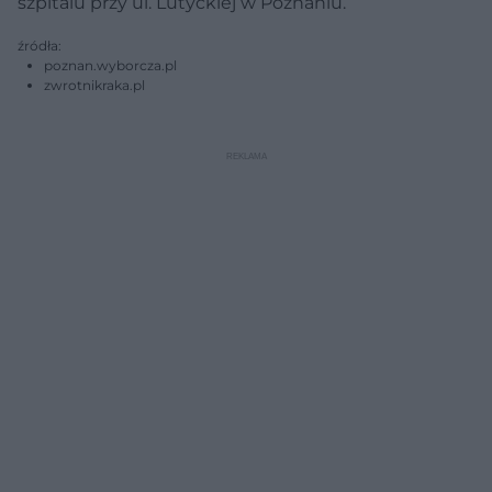
szpitalu przy ul. Lutyckiej w Poznaniu.
źródła:
poznan.wyborcza.pl
zwrotnikraka.pl