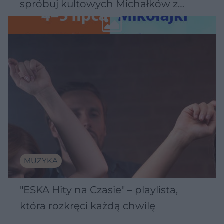
spróbuj kultowych Michałków z
Wawelu
MUZYKA
"ESKA Hity na Czasie" – playlista,
która rozkręci każdą chwilę