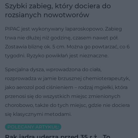
Szybki zabieg, który dociera do
rozsianych nowotworów
PIPAC jest wykonywany laparoskopowo. Zabieg
trwa nie dłużej niż godzinę, czasem nawet pół.
Zostawia bliznę ok. 5 cm. Można go powtarzać, co 6
tygodni. Ryzyko powikłań jest nieznaczne.
Specjalna dysza, wprowadzona do ciała,
rozprowadza w jamie brzusznej chemioterapeutyk,
jako aerozol pod ciśnieniem – rodzaj mgiełki, która
przenosi się do wszystkich miejsc zmienionych
chorobowo, także do tych miejsc, gdzie nie dociera
się klasycznymi metodami.
POLECANY ARTYKUŁ:
Rak jądra uderza przed 35 r.ż. „To