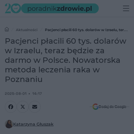
Aktualności
Pacjenci płacili 60 tys. dolarów w Izraelu, teraz
będzie za darmo w Polsce. Nowatorska metoda leczenia raka w
Pacjenci płacili 60 tys. dolarów
Poznaniu
w Izraelu, teraz będzie za
darmo w Polsce. Nowatorska
metoda leczenia raka w
Poznaniu
2025-08-01
14:17
Dodaj do Google
Katarzyna Głuszak