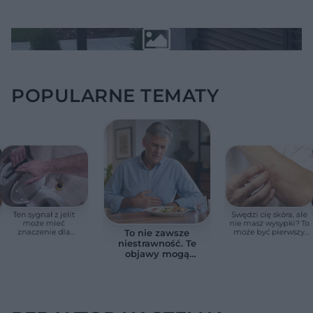
POPULARNE TEMATY
Ten sygnał z jelit
Swędzi cię skóra, ale
może mieć
nie masz wysypki? To
znaczenie dla
może być pierwszy
To nie zawsze
zdrowia. Naukowcy
cichy sygnał raka
niestrawność. Te
wskazali zdrowy
trzustki, zanim
objawy mogą
zakres
pojawią się inne
wskazywać na raka
objawy
trzustki