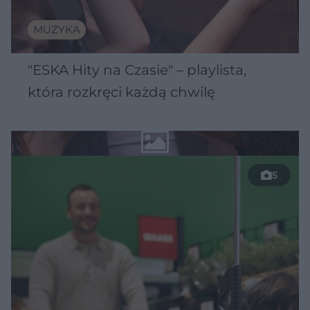
MUZYKA
"ESKA Hity na Czasie" – playlista,
która rozkręci każdą chwilę
5