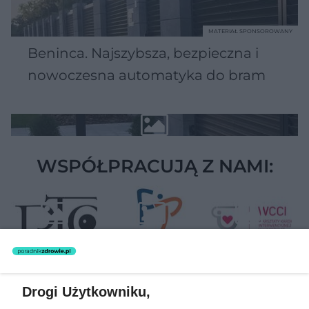
MATERIAŁ SPONSOROWANY
Beninca. Najszybsza, bezpieczna i
nowoczesna automatyka do bram
WSPÓŁPRACUJĄ Z NAMI:
Drogi Użytkowniku,