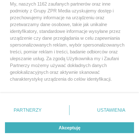
Żaden utwór zamieszczony w serwisie nie może być powielany i
My, naszych 1162 zaufanych partnerów oraz inne
rozpowszechniany lub dalej rozpowszechniany w jakikolwiek sposób
podmioty z Grupy ZPR Media uzyskujemy dostęp i
(w tym także elektroniczny lub mechaniczny) na jakimkolwiek polu
eksploatacji w jakiejkolwiek formie, włącznie z umieszczaniem w
przechowujemy informacje na urządzeniu oraz
Internecie bez pisemnej zgody właściciela praw. Jakiekolwiek użycie
przetwarzamy dane osobowe, takie jak unikalne
lub wykorzystanie utworów w całości lub w części z naruszeniem
identyfikatory, standardowe informacje wysyłane przez
prawa, tzn. bez właściwej zgody, jest zabronione pod groźbą kary i
może być ścigane prawnie.
urządzenie czy dane przeglądania w celu zapewniania
spersonalizowanych reklam, wybór spersonalizowanych
treści, pomiar reklam i treści, badanie odbiorców oraz
ulepszanie usług. Za zgodą Użytkownika my i Zaufani
Partnerzy możemy używać dokładnych danych
geolokalizacyjnych oraz aktywnie skanować
charakterystykę urządzenia do celów identyfikacji.
O nas
Ponieważ cenimy Twoją prywatność, prosimy o zgodę na
korzystanie z tych technologii poprzez kliknięcie
Informacje prawne
„Akceptuję”. Zgoda jest dobrowolna i zawsze możesz ją
zmienić/wycofać klikając przycisk ustawień prywatności
Nasze serwisy
PARTNERZY
USTAWIENIA
znajdujący się w lewym dolnym rogu strony
. Niektóre
© 2026 Grupa ZPR Media
rodzaje przetwarzania danych nie wymagają zgody
Akceptuję
użytkownika, ale masz prawo sprzeciwić się takiemu
przetwarzaniu. Preferencje będą miały zastosowanie tylko