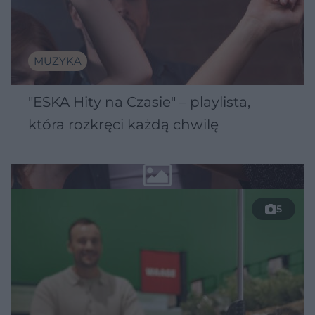
MUZYKA
"ESKA Hity na Czasie" – playlista,
która rozkręci każdą chwilę
5