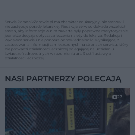
Serwis PoradnikZdrowie.pl ma charakter edukacyjny, nie stanowi i
nie zastępuje porady lekarskiej. Redakcja serwisu dokłada wszelkich
starań, aby informacje w nim zawarte były poprawne merytorycznie,
jednakże decyzja dotycząca leczenia należy do lekarza. Redakcja i
wydawca serwisu nie ponoszą odpowiedzialności wynikającej z
zastosowania informacji zamieszczonych na stronach serwisu, który
nie prowadzi działalności leczniczej polegającej na udzielaniu
świadczeń zdrowotnych w rozumieniu art. 3 ust 1 ustawy o
działalności leczniczej.
NASI PARTNERZY POLECAJĄ
27