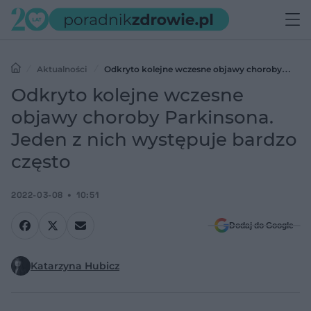
Aktualności
Odkryto kolejne wczesne objawy choroby
Parkinsona. Jeden z nich występuje bardzo często
Odkryto kolejne wczesne
objawy choroby Parkinsona.
Jeden z nich występuje bardzo
często
2022-03-08
10:51
Dodaj do Google
Katarzyna Hubicz