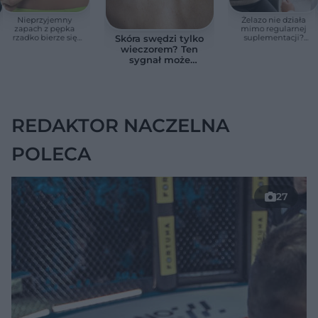
Nieprzyjemny
Żelazo nie działa
zapach z pępka
mimo regularnej
rzadko bierze się
suplementacji?
Skóra swędzi tylko
znikąd. Jeden objaw
Przyczyna może
wieczorem? Ten
zmienia wszystko
ukrywać się w
sygnał może
jelitach
wskazywać na
chorobę, która długo
nie daje objawów
REDAKTOR NACZELNA
POLECA
27