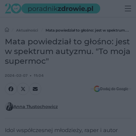
Aktualności
Mata powiedział to głośno: jest w spektrum
autyzmu. "To moja supermoc"
Mata powiedział to głośno: jest
w spektrum autyzmu. "To moja
supermoc"
2024-02-07
11:04
Dodaj do Google
Anna Tłustochowicz
Idol współczesnej młodzieży, raper i autor