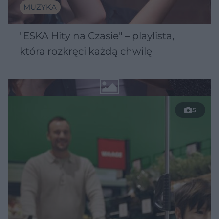
MUZYKA
"ESKA Hity na Czasie" – playlista,
która rozkręci każdą chwilę
5