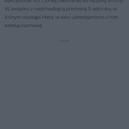
było poznać ich z innej, nieznanej do tej pory strony.
W związku z nadchodzącą premierą 3. odcinka, w
którym wystąpi Mata, w sieci udostępniono z nim
krótką rozmowę.