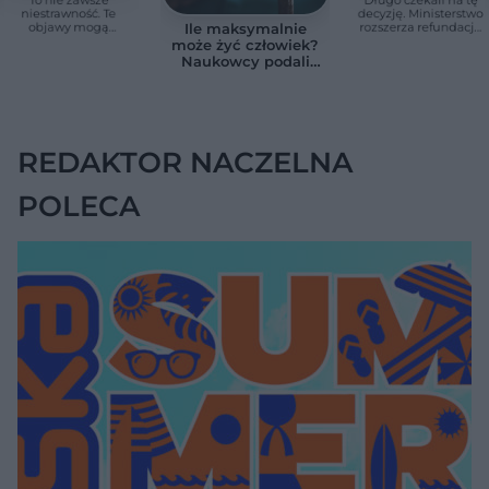
niestrawność. Te
decyzję. Ministerstwo
objawy mogą
rozszerza refundację
Ile maksymalnie
wskazywać na raka
pomp insulinowych
może żyć człowiek?
trzustki
Naukowcy podali
zaskakującą liczbę
REDAKTOR NACZELNA
POLECA