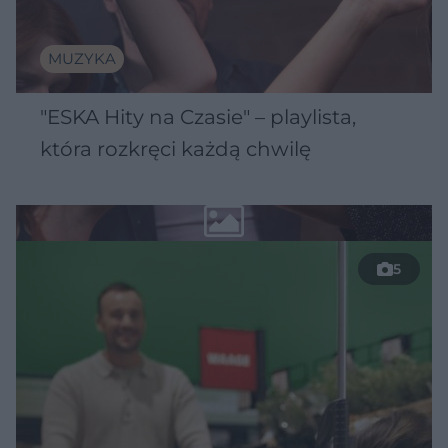
MUZYKA
"ESKA Hity na Czasie" – playlista,
która rozkręci każdą chwilę
5