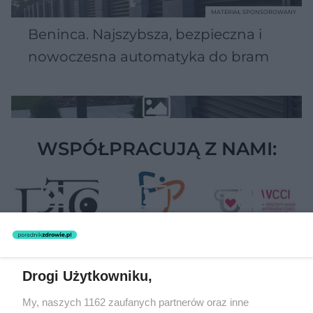
MATERIAŁ SPONSOROWANY
Beninca. Najszybsza, bezpieczna i
nowoczesna automatyka do bram
WSPÓŁPRACUJĄ Z NAMI:
Drogi Użytkowniku,
Żaden utwór zamieszczony w serwisie nie może być powielany i
My, naszych 1162 zaufanych partnerów oraz inne
rozpowszechniany lub dalej rozpowszechniany w jakikolwiek sposób