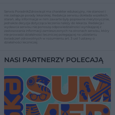
Serwis PoradnikZdrowie.pl ma charakter edukacyjny, nie stanowi i
nie zastępuje porady lekarskiej. Redakcja serwisu dokłada wszelkich
starań, aby informacje w nim zawarte były poprawne merytorycznie,
jednakże decyzja dotycząca leczenia należy do lekarza. Redakcja i
wydawca serwisu nie ponoszą odpowiedzialności wynikającej z
zastosowania informacji zamieszczonych na stronach serwisu, który
nie prowadzi działalności leczniczej polegającej na udzielaniu
świadczeń zdrowotnych w rozumieniu art. 3 ust 1 ustawy o
działalności leczniczej.
NASI PARTNERZY POLECAJĄ