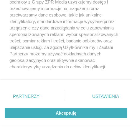
podmioty z Grupy ZPR Media uzyskujemy dostęp i
(w tym także elektroniczny lub mechaniczny) na jakimkolwiek polu
eksploatacji w jakiejkolwiek formie, włącznie z umieszczaniem w
przechowujemy informacje na urządzeniu oraz
Internecie bez pisemnej zgody właściciela praw. Jakiekolwiek użycie
przetwarzamy dane osobowe, takie jak unikalne
lub wykorzystanie utworów w całości lub w części z naruszeniem
identyfikatory, standardowe informacje wysyłane przez
prawa, tzn. bez właściwej zgody, jest zabronione pod groźbą kary i
może być ścigane prawnie.
urządzenie czy dane przeglądania w celu zapewniania
spersonalizowanych reklam, wybór spersonalizowanych
treści, pomiar reklam i treści, badanie odbiorców oraz
ulepszanie usług. Za zgodą Użytkownika my i Zaufani
Partnerzy możemy używać dokładnych danych
geolokalizacyjnych oraz aktywnie skanować
charakterystykę urządzenia do celów identyfikacji.
O nas
Ponieważ cenimy Twoją prywatność, prosimy o zgodę na
korzystanie z tych technologii poprzez kliknięcie
Informacje prawne
„Akceptuję”. Zgoda jest dobrowolna i zawsze możesz ją
zmienić/wycofać klikając przycisk ustawień prywatności
Nasze serwisy
PARTNERZY
USTAWIENIA
znajdujący się w lewym dolnym rogu strony
. Niektóre
© 2026 Grupa ZPR Media
rodzaje przetwarzania danych nie wymagają zgody
Akceptuję
użytkownika, ale masz prawo sprzeciwić się takiemu
przetwarzaniu. Preferencje będą miały zastosowanie tylko
na tej witrynie.